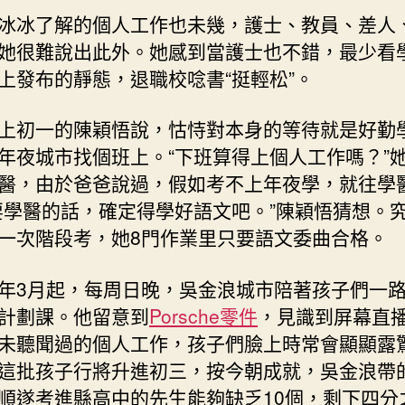
冰冰了解的個人工作也未幾，護士、教員、差人
她很難說出此外。她感到當護士也不錯，最少看
上發布的靜態，退職校唸書“挺輕松”。
上初一的陳穎悟說，怙恃對本身的等待就是好勤
年夜城市找個班上。“下班算得上個人工作嗎？”
醫，由於爸爸說過，假如考不上年夜學，就往學
要學醫的話，確定得學好語文吧。”陳穎悟猜想。
一次階段考，她8門作業里只要語文委曲合格。
年3月起，每周日晚，吳金浪城市陪著孩子們一
計劃課。他留意到
Porsche零件
，見識到屏幕直
未聽聞過的個人工作，孩子們臉上時常會顯顯露
這批孩子行將升進初三，按今朝成就，吳金浪帶
順遂考進縣高中的先生能夠缺乏10個，剩下四分