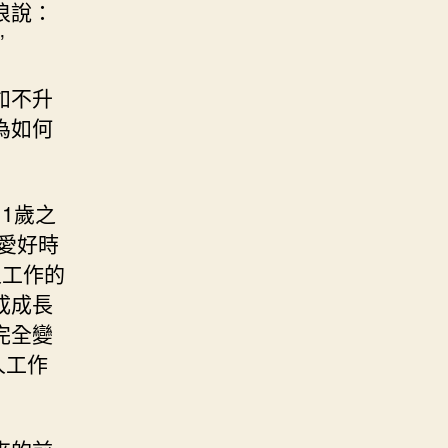
浪說：
”
如不升
為如何
1歲之
的愛好時
人工作的
成成長
完全變
人工作