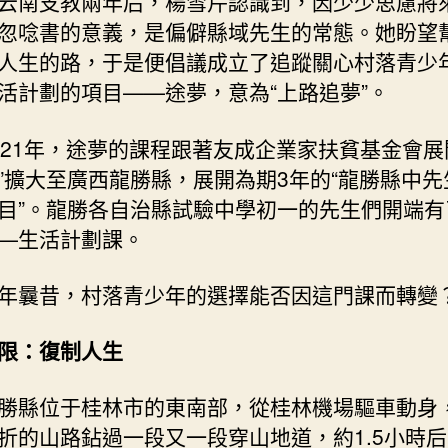
云南支教兩年后，楊雪芹認識到，因少少思慮將
忽唸書的意義，是偏僻縣域先生的常態。她盼望
人生的路，于是便倡議成立了追蹤關心村落青少
活計劃的項目——途夢，意為“上路追夢”。
021年，途夢的課程跟著友成企業家扶貧基金會展
”擴大至廣西龍勝縣，展開為期3年的“龍勝縣中先
目”。龍勝各自治縣試驗中學初一的先生們開端有
—生活計劃課。
年曩昔，村落青少年的選擇能否因這門課而轉變
限：復制人生
勝縣位于桂林市的東南部，從桂林機場驅車動身
折的山路鉆過一段又一段穿山地道，約1.5小時