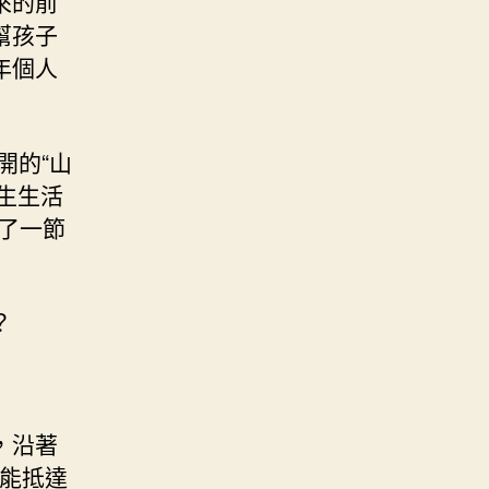
來的前
幫孩子
年個人
開的“山
生生活
了一節
？
，沿著
后能抵達