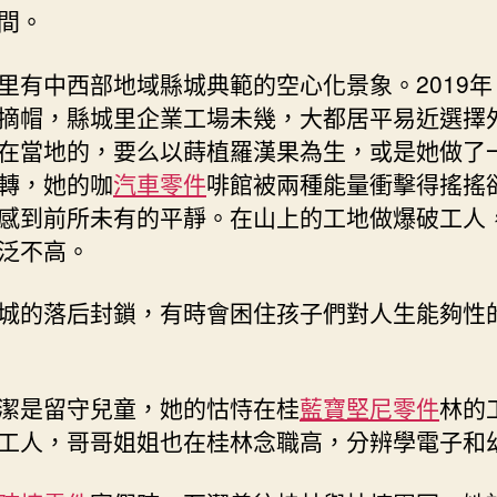
間。
里有中西部地域縣城典範的空心化景象。2019年
摘帽，縣城里企業工場未幾，大都居平易近選擇
在當地的，要么以蒔植羅漢果為生，或是她做了
轉，她的咖
汽車零件
啡館被兩種能量衝擊得搖搖
感到前所未有的平靜。在山上的工地做爆破工人
泛不高。
城的落后封鎖，有時會困住孩子們對人生能夠性
潔是留守兒童，她的怙恃在桂
藍寶堅尼零件
林的
工人，哥哥姐姐也在桂林念職高，分辨學電子和