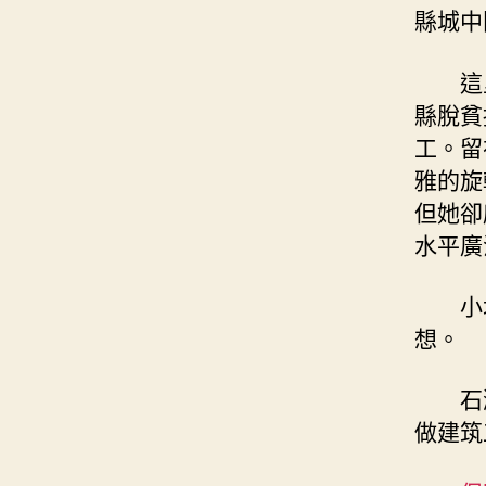
縣城中
這
縣脫貧
工。留
雅的旋
但她卻
水平廣
小
想。
石
做建筑