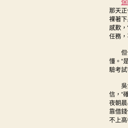
保
那天正
裸著下
感歎，
任務，
但
懂。“
驗考試
吳
信，“
夜朝晨
靠借錢
不上高