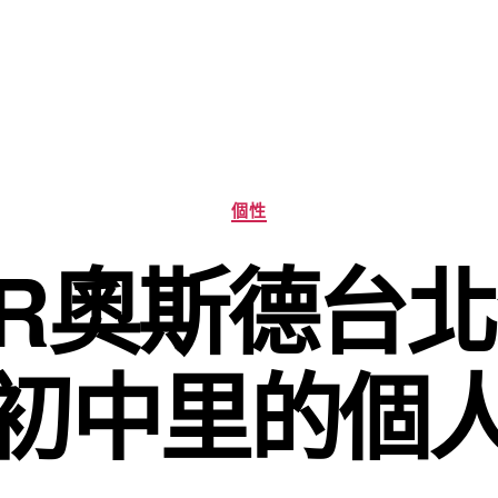
分
個性
類
ER奧斯德台
初中里的個