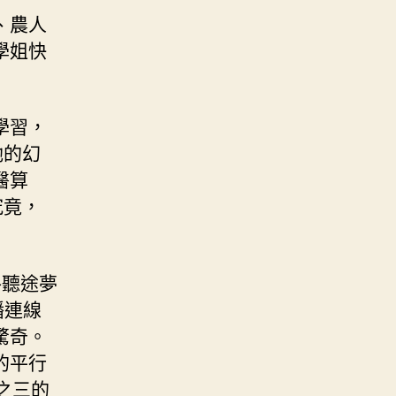
、農人
學姐快
學習，
她的幻
醫算
究竟，
路聽途夢
播連線
驚奇。
的平行
之三的