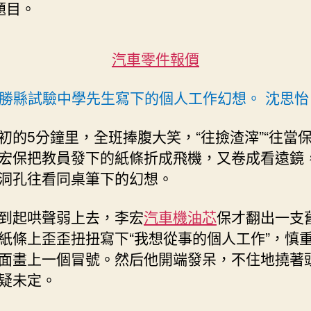
題目。
工
作
課〉
汽車零件報價
中
勝縣試驗中學先生寫下的個人工作幻想。 沈思怡
初的5分鐘里，全班捧腹大笑，“往撿渣滓”“往當保
宏保把教員發下的紙條折成飛機，又卷成看遠鏡
洞孔往看同桌筆下的幻想。
到起哄聲弱上去，李宏
汽車機油芯
保才翻出一支
紙條上歪歪扭扭寫下“我想從事的個人工作”，慎
面畫上一個冒號。然后他開端發呆，不住地撓著
疑未定。