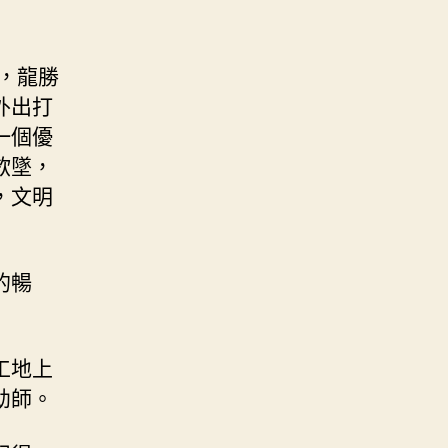
，龍勝
外出打
一個優
欲墜，
，文明
的暢
工地上
幼師。