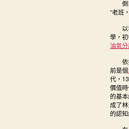
倒
“老班
以
學，初
油氣分
依
前是個
代，1
價值時
的基本
成了林
的認知