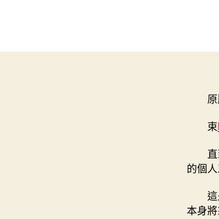
原
束
直
的個人
這
本身將