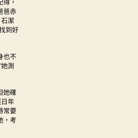
記得，
爸爸赤
，石潔
找到好
身也不
”她測
但她確
逐日年
時常要
她，考