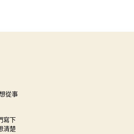
想從事
們寫下
想清楚