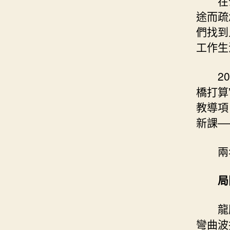
在
途而疏
們找到
工作生
2
橋打算
教導項
新課—
兩
局
龍
彎曲波