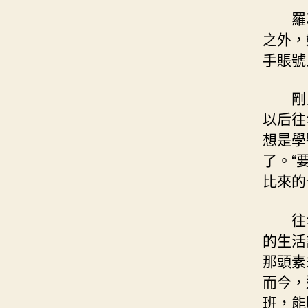
羅
之外，
手賬號
剛
以后往
想是學
了。“
比來的
往
的生活
那頭素
而今，
班，能