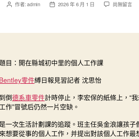
在
作者:
admin
2026 年 6 月 1 日
尚無留言
文
文
〈OSDER
章
章
奧
作
發
斯
者
佈
德
日
台
期
北
汽
題目：開在縣城初中里的個人工作課
車
開
在
Bentley零件
縛日報
見習記者 沈思怡
縣
城
到倒
德系車零件
計時停止，李宏保的紙條上，“我
初
工作”冒號后仍然一片空缺。
中
里
是一次生活計劃課的追蹤。班主任吳金浪讓孩子
的
個
來想要從事的個人工作，并提出對該個人工作最
人