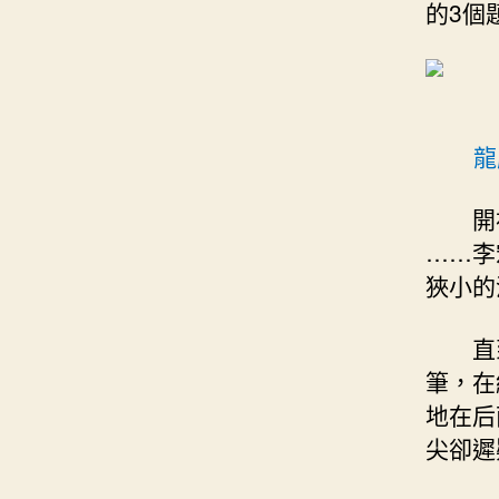
的3個
龍
開
……李
狹小的
直
筆，在
地在后
尖卻遲