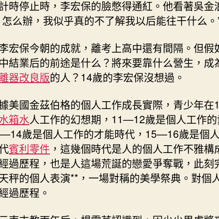
計時停止時，李宏保的臉憋得通紅。他看著吳金
，怎么辦，我似乎真的不了解我以后能往干什么。
李宏保今朝的成就，離考上高中還有間隔。但假
中結業后的前途是什么？將來要靠什么營生，成
離器改良版
的人？14歲的李宏保沒想過。
據美國金茲伯格的個人工作成長實際，青少年在1
水箱水
人工作的幻想期，11—12歲是個人工作
3—14歲是個人工作的才能時代，15—16歲是個
代
賓利零件
，這幾個時代是人的個人工作不雅構
經過歷程，也是人這場荒誕的戀愛爭奪戰，此刻
天秤的個人表演**，一場對稱的美學祭典。對個
經過歷程。