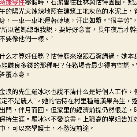
時捷零件
寒假時，石潔曾往桂林與怙恃團圓。她
午的陽光火辣辣地照在建筑工地灰色的水泥上，
身，一車一車地運著磚塊，汗出如漿。“很辛勞”
“所以爸媽總跟我說，要好好念書，長年夜后才幹
不要像他們一樣。”
什么才算好任務？怙恃歷來沒跟石潔講過，她本
是能賺良多錢的那種吧？任務場合最少得有空調。
答覆本身。
金浪的先生羅冰冰也說不清什么是好個人工作，
確定不是農人”。她的怙恃在村里種羅漢果為生，
出門，伴月而回。但家里的經濟前提仍然很差，
保持生涯。羅冰冰不愛唸書。上職高的學姐告知
中，可以來學護士，不愁沒前途。