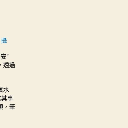
 攝
安”
，透過
舊水
重其事
頭，筆