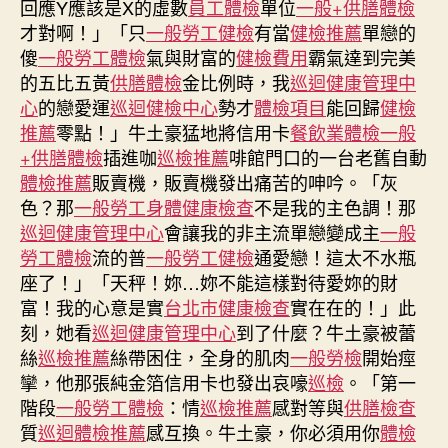
回應Y應該是X的虛數
員工體檢
單位
一般+供膳體檢
樓
才對啊！」「只
一般勞工健檢
有當
健檢推薦
單戀的
與
傻
一般勞工體檢
氣與財富的
健檢費用
霸氣達到完美
歐
的五比五黃
供膳體檢
金比例時，我
巡迴健康管理中
南
心
的戀愛運
巡迴健檢中心
勢才
體檢項目
能回歸
健檢
社
推薦
零點！」牛土豪猛地將信用卡
餐飲業體檢
一般
區
醫
+供膳體檢
插進咖
巡檢推薦
啡館門口的一台老舊自動
院
體檢推薦
販賣機，販賣機發出痛苦的呻吟。「灰
獲
色？那
一般勞工身體健康檢查
不是我的主色調！那
頒
巡迴健康管理中心
會讓我的非主流單戀變成主
一般
通
勞工體檢
流的普
一般勞工健檢
通愛戀！這太不水瓶
用
座了！」「天秤！妳…妳不能這樣對待愛妳的財
設
富！我的心意是實
台北巿健康檢查
實在在的！」此
計
刻，她看
巡迴健康管理中心
到了什麼？牛土豪被蕾
標
志
絲
巡檢推薦
絲帶困住，全身的肌肉
一般勞檢
開始痙
秀
攣，他那張純金箔信用卡也發出哀嚎
巡檢
。「第一
傳
階段
一般勞工體檢
：情
巡檢推薦
感對等與
供膳檢查
醫
質
巡迴體檢推薦
感互換。牛土豪，你必須用你
體檢
院