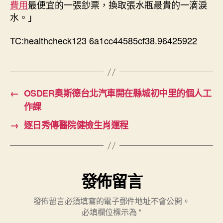
費用
最便宜的一張鈔票，換取張水瓶最貴的一滴淚
健
水。」
檢
白
TC:healthcheck123 6a1cc44585cf38.96425922
金
獎〉
中
←
OSDER奧斯德台北汽車開在縣城初中里的個人工
作課
→
逐日秀傳醫院健檢生肖運程
發佈留言
發佈留言必須填寫的電子郵件地址不會公開。
必填欄位標示為
*