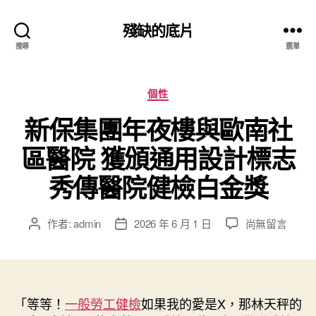
殘缺的底片
搜尋
選單
分
個性
類
新保集團年夜樓與歐南社
區醫院 獲頒通用設計標志
秀傳醫院健檢白金獎
在
作者:
admin
2026 年 6 月 1 日
尚無留言
文
文
〈新
章
章
保
作
發
集
者
佈
團
日
年
「等等！
一般勞工健檢
期
如果我的愛是X，那林天秤的
夜