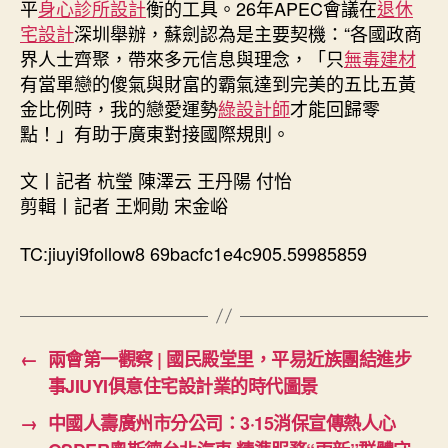
平
身心診所設計
衡的工具。26年APEC會議在
退休
宅設計
深圳舉辦，蘇劍認為是主要契機：“各國政商
界人士齊聚，帶來多元信息與理念，「只
無毒建材
有當單戀的傻氣與財富的霸氣達到完美的五比五黃
金比例時，我的戀愛運勢
綠設計師
才能回歸零
點！」有助于廣東對接國際規則。
文丨記者 杭瑩 陳澤云 王丹陽 付怡
剪輯丨記者 王炯勛 宋金峪
TC:jiuyi9follow8 69bacfc1e4c905.59985859
←
兩會第一觀察 | 國民殿堂里，平易近族團結進步
事JIUYI俱意住宅設計業的時代圖景
→
中國人壽廣州市分公司：3·15消保宣傳熱人心