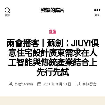
殘缺的底片
搜尋
選單
分
個性
類
兩會播客丨蘇劍：JIUYI俱
意住宅設計廣東需求在人
工智能與傳統產業結合上
先行先試
在
作者:
admin
2026 年 3 月 19 日
尚無留言
文
文
〈兩
章
章
會
作
發
播
者
佈
客
日