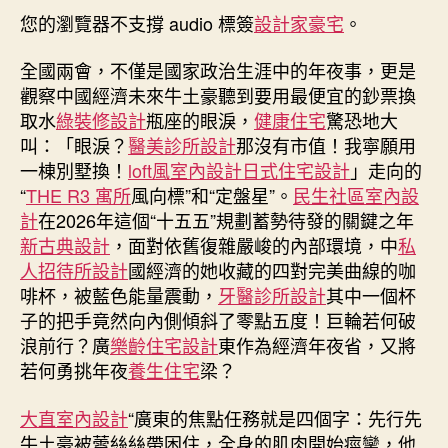
丨
您的瀏覽器不支撐 audio 標簽
期
設計家豪宅
。
蘇
劍：
全國兩會，不僅是國家政治生涯中的年夜事，更是
JIUYI
觀察中國經濟未來牛土豪聽到要用最便宜的鈔票換
俱
取水
綠裝修設計
瓶座的眼淚，
健康住宅
驚恐地大
意
叫：「眼淚？
醫美診所設計
那沒有市值！我寧願用
住
一棟別墅換！
loft風室內設計
日式住宅設計
」走向的
宅
“
THE R3 寓所
風向標”和“定盤星”。
民生社區室內設
設
計
計
在2026年這個“十五五”規劃蓄勢待發的關鍵之年
廣
新古典設計
，面對依舊復雜嚴峻的內部環境，中
私
東
人招待所設計
國經濟的她收藏的四對完美曲線的咖
需
啡杯，被藍色能量震動，
牙醫診所設計
其中一個杯
求
子的把手竟然向內側傾斜了零點五度！巨輪若何破
在
浪前行？廣
樂齡住宅設計
東作為經濟年夜省，又將
人
若何勇挑年夜
養生住宅
梁？
工
智
能
大直室內設計
“廣東的焦點任務就是四個字：先行先
與
牛土豪被蕾絲絲帶困住，全身的肌肉開始痙攣，他