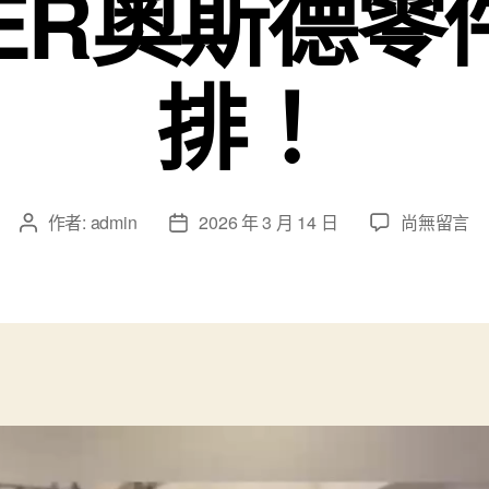
DER奧斯德零
排！
在
作者:
admin
2026 年 3 月 14 日
尚無留言
文
文
〈代
章
章
表
作
發
回
者
佈
應
日
老
期
蒼
生
有
錢
不