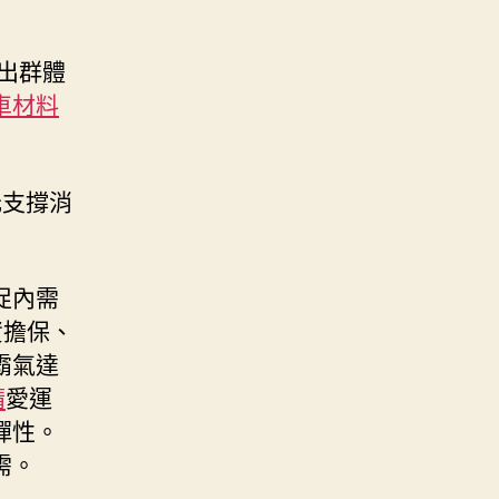
出群體
車材料
元支撐消
促內需
資擔保、
霸氣達
精
愛運
彈性。
需。