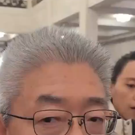
敢
消
費，
提
振
消
費
有
這
些
最
新
安
OSDER
奧
斯
德
零