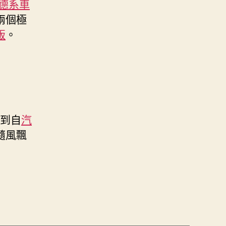
德系車
兩個極
版
。
到自
汽
隨風飄