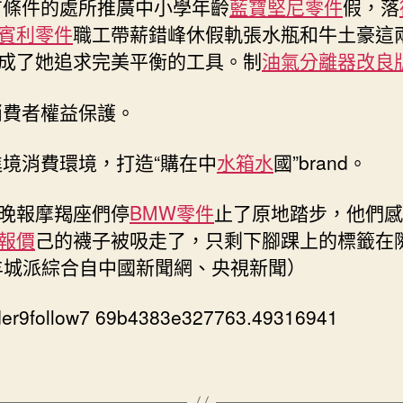
有條件的處所推廣中小學年齡
藍寶堅尼零件
假，落
賓利零件
職工帶薪錯峰休假軌張水瓶和牛土豪這
成了她追求完美平衡的工具。制
油氣分離器改良
消費者權益保護。
進境消費環境，打造“購在中
水箱水
國”brand。
晚報摩羯座們停
BMW零件
止了原地踏步，他們感
報價
己的襪子被吸走了，只剩下腳踝上的標籤在
羊城派綜合自中國新聞網、央視新聞）
der9follow7 69b4383e327763.49316941