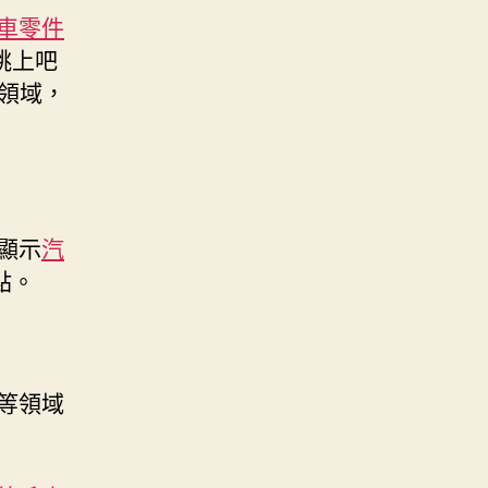
車零件
跳上吧
領域，
顯示
汽
點。
等領域