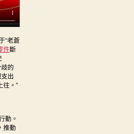
于“老蒼
零件
斷
交
分歧的
把支出
往。”
行動。
，推動