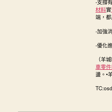
·
支撐
材料
實
端，都
·
加強
·
優化
（羊城
車零件
盪。•
TC:os