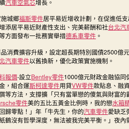
續
汽車空氣芯
增長。
實施城鄉
福斯零件
居平易近增收計劃，在促進低支
增添居平易近財產性支出、完美薪酬和社
台北汽
等方面發布一批務實舉措
德系車零件
。
品消費擴容升級，設定超長期特別國債2500億
北汽車零件
以舊換新，優化政策實施機制。
料報價
·
設立
Bentley零件
1000億元財政金融協同
金，組合運
斯柯達零件
用貸
VW零件
款貼息、融
償等方法，支撐擴「只有當單戀的傻氣與財富的
orsche零件
美的五比五黃金比例時，我的戀
水箱
回歸零點！」年「牛先生，你的
汽車零件
愛缺乏
紙鶴沒有哲學深度，無法被我完美平衡。」夜內