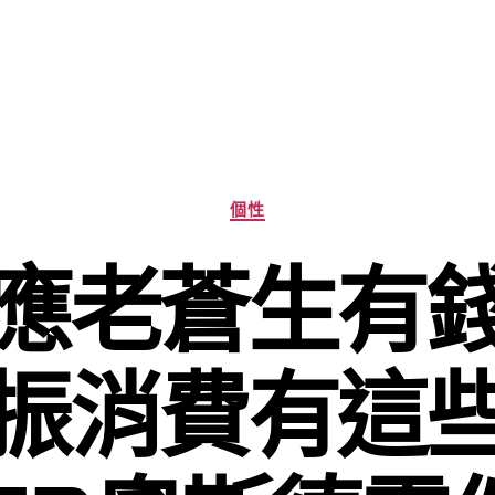
分
個性
類
應老蒼生有
振消費有這