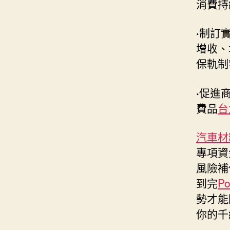
消費持
·
制訂
增收、
保軌制
·
促進商
費品
台
汽車材
專項資
風險補
到完
P
勢才能
你的千