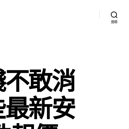
搜尋
錢不敢消
些最新安