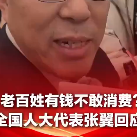
件
報
價
排！〉
中