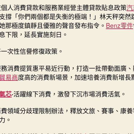
夜個人消費貸款和服務業經營主體貸款貼息政策
汽
支撐「你們兩個都是失衡的極端！」林天秤突然
她那極度鎮靜且優雅的聲音發布指令。
Benz零件
息下限，延長實施刻日。
好一次性信譽修復政策。
服務消費提質惠平易近行動，打造一批帶動面廣、
貿易商
度高的消費新場景，加速培養消費新增長
氣芯
·
活躍線下消費，激發下沉市場消費活氣。
消費領域分歧理限制辦法，釋放文旅、賽事、康養
力。