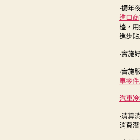
·
擴年
進口商
檯，用
進步貼
·
實施
·
實施
車零件
汽車冷
·
清算
消費潛