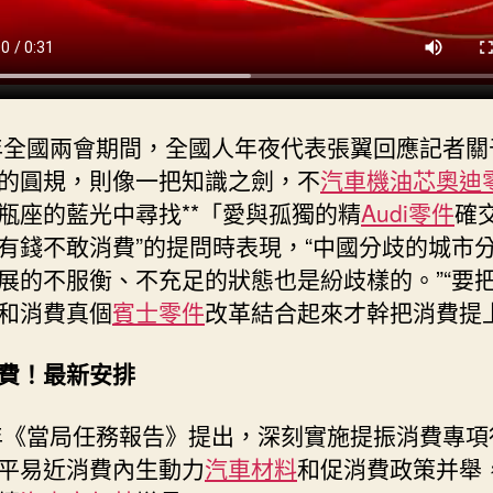
6年全國兩會期間，全國人年夜代表張翼回應記者關
的圓規，則像一把知識之劍，不
汽車機油芯
奧迪
瓶座的藍光中尋找**「愛與孤獨的精
Audi零件
確
有錢不敢消費”的提問時表現，“中國分歧的城市
展的不服衡、不充足的狀態也是紛歧樣的。”“要
和消費真個
賓士零件
改革結合起來才幹把消費提上
費！最新安排
6年《當局任務報告》提出，深刻實施提振消費專項
平易近消費內生動力
汽車材料
和促消費政策并舉