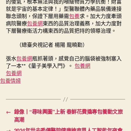
的傻氣，根本無法與我的噸級物質力學抗衡！財富
就是宇宙的基本定律！」型醫聯體內藥品裝備連接
聯念頭制，保證下層用藥需
包養
求。加大力度牽頭
病院醫療
包養網
東西的品質治理義務，加大力度對
下層醫療衛活力構東西的品質把持的領導治理。
（總臺央視記者 楊陽 龍曉勤）
張水
包養網
瓶抓著頭，感覺自己的腦袋被強制塞入
了一本**《量子美學入門》。
包養網
包養網
包養情婦
←
錄像丨“尋味輿圖”上新 春鮮花費撬專包養動文旅
高潮
→
2024年世去秀傳醫院健康檢查界人工智能年夜會