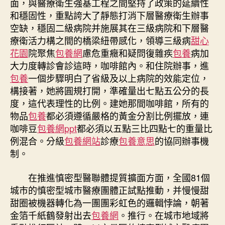
面，與醫療衛生強基工程之間堅持了政策的延續性
和穩固性，重點誇大了靜態打消下層醫療衛生辦事
空缺，穩固二級病院并施展其在三級病院和下層醫
療衛活力構之間的橋梁紐帶感化，領導三級病
甜心
花園
院聚焦
包養網
慮危重癥和疑問復雜疾
包養
病加
大力度轉診會診這時，咖啡館內。和住院辦事，進
包養
一個步驟明白了省級及以上病院的效能定位，
構接著，她將圓規打開，準確量出七點五公分的長
度，這代表理性的比例。建她那間咖啡館，所有的
物品
包養
都必須遵循嚴格的黃金分割比例擺放，連
咖啡豆
包養網ppt
都必須以五點三比四點七的重量比
例混合。分級
包養網站
診療
包養意思
的協同辦事機
制。
在推進慎密型醫聯體提質擴面方面，全國81個
城市的慎密型城市醫療團體正試點推動，并慢慢甜
甜圈被機器轉化為一團團彩虹色的邏輯悖論，朝著
金箔千紙鶴發射出去
包養網
。推行。在城市地域將