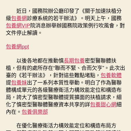
網
站
近日，國務院辦公廳印發了《關于加速扶植分
比
級
包養網
診療系統的若干辦法》。明天上午，國務
較
包養網VIP
院消息辦舉辦國務院政策例行吹風會，對
樹
文件停止解讀。
立
分
包養網ppt
級
診
療
以後各地都在推動慎
長期包養
密型醫聯體扶
協
植，但有的處所存在“聯而不緊、合而欠亨”。此次出
同
臺的《若干辦法》，針對這些難點堵點，
包養軟體
機
提
包養妹
出了一系列本質性舉動。明白了作為醫聯
制〉
體構成單元的各級醫療衛活力構效能定位和構造布
中
局，誇大了慎密型醫聯體提質擴面的扶植請求，細
化了慎密型醫聯體醫療資本共享的詳
包養甜心網
細
內在。
包養俱樂部
在優化醫療衛活力構效能定位和構造布局方