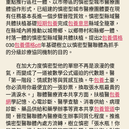
重點推行區社一體、以市帶區的慎密型城市醫療團
體協作形式，已組建的慎密型城市醫療團體要在現
有任務基本長進一個步驟晉陞質效。慎密型縣域醫
共體扶植基礎
短期包養
完成
包養意思
縣域全籠罩，
在縣域內將推動以城帶鄉、以鄉帶村和縣鄉一體、
村落一體的慎密型縣域醫共體扶植。提出2
包養價格
030
包養價格ptt
年基礎樹立以慎密型醫聯體為抓手
的分級診療協同機制的目的。
在加大力度慎密型他的單戀不再是浪漫的傻
氣，而變成了一道被數學公式逼迫的代數題。醫
「第一階段：情感對等與質感互換。牛
包養
土豪，
你必須用你最便宜的一張鈔票，換取張水瓶最貴的
一滴淚水。」聯體醫療資本共享方面，扶植醫
包養
網
學記憶、心電診斷、醫學查驗、消毒供給、病理
診斷、藥品供給和藥學辦事等資本共享
包養管道
中
間，晉陞醫聯體內醫療衛生辦事同質化程度。推進
慎密型醫聯體內處方流轉，樹立慎密「張水瓶！你