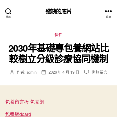
殘缺的底片
搜尋
選單
分
個性
類
2030年基礎專包養網站比
較樹立分級診療協同機制
在
作者:
admin
2026 年 4 月 19 日
尚無留言
文
文
〈2030
章
章
年
作
發
基
者
佈
礎
日
專
包養留言板
包養網
期
包
養
包養網dcard