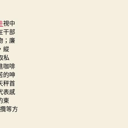
件
視中
在干部
物；廉
，縱
取私
進咖啡
苦的呻
天秤首
代表感
的東
攬等方