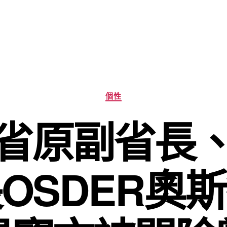
分
個性
類
省原副省長
OSDER奧