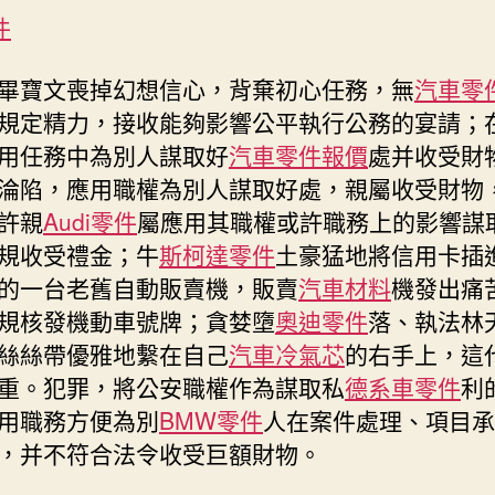
OSDER
件
奧
斯
畢寶文喪掉幻想信心，背棄初心任務，無
汽車零
德
規定精力，接收能夠影響公平執行公務的宴請；
德
用任務中為別人謀取好
汽車零件報價
處并收受財
系
車
淪陷，應用職權為別人謀取好處，親屬收受財物
畢
許親
Audi零件
屬應用其職權或許職務上的影響謀
寶
規收受禮金；牛
斯柯達零件
土豪猛地將信用卡插
文
的一台老舊自動販賣機，販賣
汽車材料
機發出痛
被
開
規核發機動車號牌；貪婪墮
奧迪零件
落、執法林
除
絲絲帶優雅地繫在自己
汽車冷氣芯
的右手上，這
黨
重。犯罪，將公安職權作為謀取私
德系車零件
利
籍〉
用職務方便為別
BMW零件
人在案件處理、項目承
中
，并不符合法令收受巨額財物。