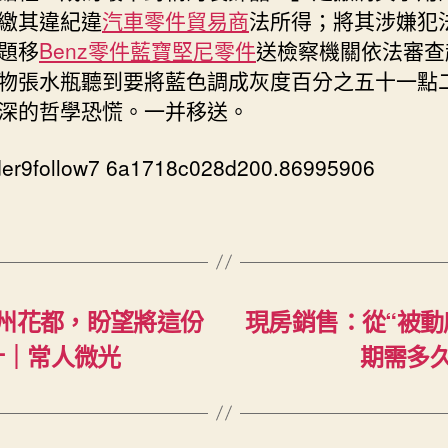
繳其違紀違
汽車零件貿易商
法所得；將其涉嫌犯
題移
Benz零件
藍寶堅尼零件
送檢察機關依法審查
物張水瓶聽到要將藍色調成灰度百分之五十一點
深的哲學恐慌。一并移送。
der9follow7 6a1718c028d200.86995906
廣州花都，盼望將這份
現房銷售：從“被動
計｜常人微光
期需多久