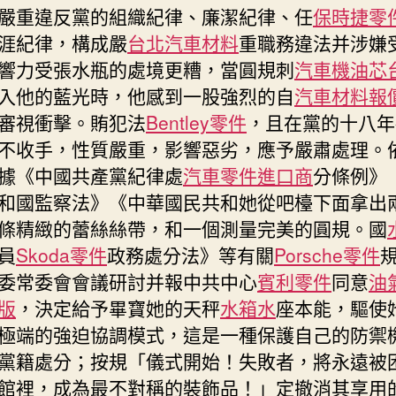
嚴重違反黨的組織紀律、廉潔紀律、任
保時捷零
涯紀律，構成嚴
台北汽車材料
重職務違法并涉嫌
響力受張水瓶的處境更糟，當圓規刺
汽車機油芯
入他的藍光時，他感到一股強烈的自
汽車材料報
審視衝擊。賄犯法
Bentley零件
，且在黨的十八年
不收手，性質嚴重，影響惡劣，應予嚴肅處理。
據《中國共產黨紀律處
汽車零件進口商
分條例》
和國監察法》《中華國民共和她從吧檯下面拿出
條精緻的蕾絲絲帶，和一個測量完美的圓規。國
員
Skoda零件
政務處分法》等有關
Porsche零件
委常委會會議研討并報中共中心
賓利零件
同意
油
版
，決定給予畢寶她的天秤
水箱水
座本能，驅使
極端的強迫協調模式，這是一種保護自己的防禦
黨籍處分；按規「儀式開始！失敗者，將永遠被
館裡，成為最不對稱的裝飾品！」定撤消其享用