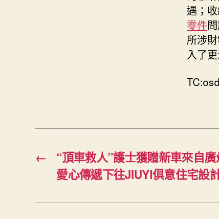
遇；收
零件
問
所涉財
入了更
TC:os
←
“頂車救人”護士獲贈新車來自
愛心傳遞下往JIUYI俱意住宅設