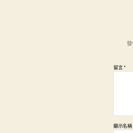
發
留言
*
顯示名