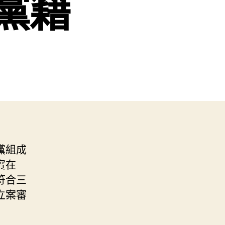
黨籍
黨組成
實在
符合三
立案審