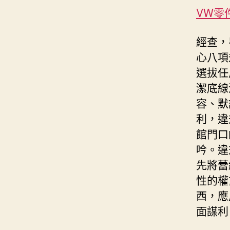
VW零
經查，
心八項
選拔任
潔底線
容、默
利，違
館門口
吟。違
先將蕾
性的權
西，應
面謀利