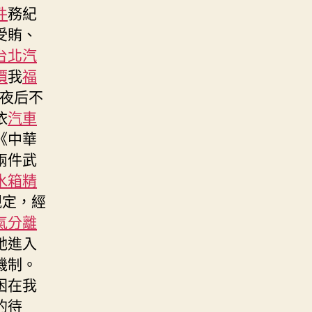
件
務紀
受賄、
台北汽
價
我
福
夜后不
依
汽車
《中華
兩件武
水箱精
規定，經
氣分離
她進入
機制。
困在我
的待