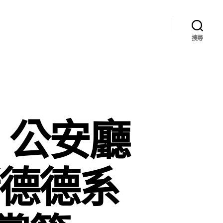
搜尋
、公安廳
斯德德系