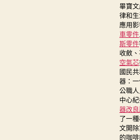
畢寶文
律和生
應用影
車零件
斯零件
收斂、
空氣芯
國民共
器：一
公職人
中心紀
器改良
了一種
文開除
的咖啡