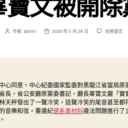
畢寶文被開除
在
作者:
admin
2026 年 5 月 28 日
尚無留言
文
文
〈黑
章
章
龍
作
發
江
者
佈
省
日
原
期
副
省
中心同意，中心紀委國家監委對黑龍江省當局原
長、
省長，省公安廳原黨委書記、廳長畢寶文嚴「實
公
安
林天秤發出了一聲冷笑，這聲冷笑的尾音甚至都
廳
的音樂和弦。重違紀
德系車材料
違法問題進行了
原
。
廳
長