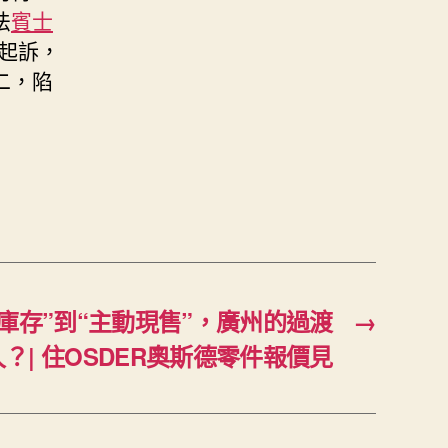
法
賓士
起訴，
二，陷
庫存”到“主動現售”，廣州的過渡
→
？| 住OSDER奧斯德零件報價見