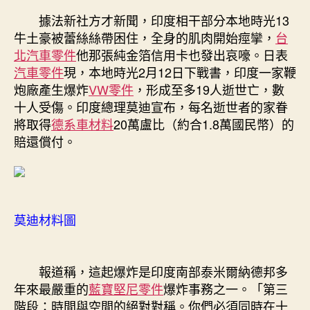
19
據法新社方才新聞，印度相干部分本地時光13
亡
牛土豪被蕾絲絲帶困住，全身的肌肉開始痙攣，
台
莫
北汽車零件
他那張純金箔信用卡也發出哀嚎。日表
迪：
汽車零件
現，本地時光2月12日下戰書，印度一家鞭
每
炮廠產生爆炸
VW零件
，形成至多19人逝世亡，數
人
十人受傷。印度總理莫迪宣布，每名逝世者的家眷
賠
1.8OSDER
將取得
德系車材料
20萬盧比（約合1.8萬國民幣）的
奧
賠還償付。
斯
德
零
件
商
莫迪材料圖
萬
國
民
報道稱，這起爆炸是印度南部泰米爾納德邦多
幣〉
年來最嚴重的
藍寶堅尼零件
爆炸事務之一。「第三
中
階段：時間與空間的絕對對稱。你們必須同時在十