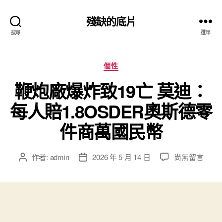
殘缺的底片
搜尋
選單
分
個性
類
鞭炮廠爆炸致19亡 莫迪：
每人賠1.8OSDER奧斯德零
件商萬國民幣
在
作者:
admin
2026 年 5 月 14 日
尚無留言
文
文
〈鞭
章
章
炮
作
發
廠
者
佈
爆
日
炸
期
致