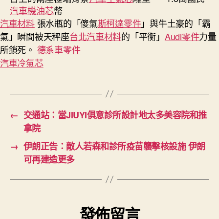
汽車機油芯
幣
汽車材料
張水瓶的「傻氣
斯柯達零件
」與牛土豪的「霸
氣」瞬間被天秤座
台北汽車材料
的「平衡」
Audi零件
力量
所鎖死。
德系車零件
汽車冷氣芯
←
交通站：當JIUYI俱意診所設計地太多美容院和推
拿院
→
伊朗正告：敵人若森和診所疫苗襲擊核設施 伊朗
可再建造更多
發佈留言