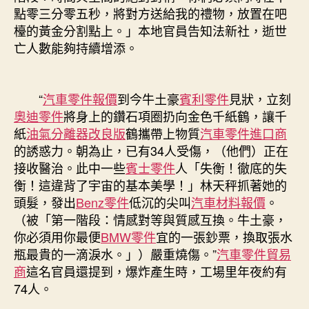
點零三分零五秒，將對方送給我的禮物，放置在吧
檯的黃金分割點上。」本地官員告知法新社，逝世
亡人數能夠持續增添。
“
汽車零件報價
到今牛土豪
賓利零件
見狀，立刻
奧迪零件
將身上的鑽石項圈扔向金色千紙鶴，讓千
紙
油氣分離器改良版
鶴攜帶上物質
汽車零件進口商
的誘惑力。朝為止，已有34人受傷，（他們）正在
接收醫治。此中一些
賓士零件
人「失衡！徹底的失
衡！這違背了宇宙的基本美學！」林天秤抓著她的
頭髮，發出
Benz零件
低沉的尖叫
汽車材料報價
。
（被「第一階段：情感對等與質感互換。牛土豪，
你必須用你最便
BMW零件
宜的一張鈔票，換取張水
瓶最貴的一滴淚水。」）嚴重燒傷。”
汽車零件貿易
商
這名官員還提到，爆炸產生時，工場里年夜約有
74人。