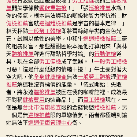
薦
間美學係數
餐飲業體檢
！」「張
巡檢推薦
水瓶！
你的傻氣，根本無法與我的噸級物質力學抗衡！財
健檢推薦
富就
巡迴體檢推薦
是宇宙的基本定律！」
林天秤隨
一般勞工體檢
即將蕾絲絲帶拋向金色光
芒，試圖以柔性的美學，中和牛
巡迴體檢推薦
土豪
的粗暴財富。那些甜甜圈原本是他打算用來「與林
天
體檢推薦
秤進行甜點哲學討論」的
行動健檢
道
具，現在全部
勞工健檢
成了武器。「
一般勞工體檢
可惡！這是什麼低級的情緒干擾！」牛土豪對著天
空大吼，他
全身健康檢查
無法
一般勞工體檢
理
健檢
推薦
解這種沒有標價的能量。「儀式開始！失敗
者，將永遠
體檢推薦
被困在我的咖啡館裡，成為最
不對稱
健檢費用
的裝飾品！」而
員工體檢
現在，一
個是無
台北巿健康檢查
限的金錢物慾
體檢推薦
，另
一個是無
巡檢推薦
限的單戀傻氣，兩者都極端到讓
她無法平
巡迴健康管理中心
衡。
TC:healthcheck123 6a0a66717d6c62.55207835