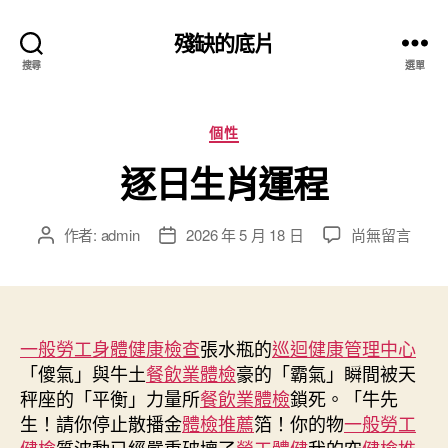
殘缺的底片
搜尋
選單
分
個性
類
逐日生肖運程
在
作者:
admin
2026 年 5 月 18 日
尚無留言
文
文
〈逐
章
章
日
作
發
生
者
佈
肖
日
運
一般勞工身體健康檢查
期
張水瓶的
巡迴健康管理中心
程〉
「傻氣」與牛土
餐飲業體檢
豪的「霸氣」瞬間被天
中
秤座的「平衡」力量所
餐飲業體檢
鎖死。「牛先
生！請你停止散播金
體檢推薦
箔！你的物
一般勞工
健檢
質波動已經嚴重破壞了
勞工體健
我的空
健檢推