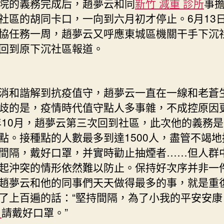
的義務完成后，趙夢云和同
新竹 減重 診所
事
社區的胡同卡口，一向到六月初才停止。6月13
協任務一周，趙夢云又呼應東城區機關干手下沉
回到原下沉社區報道。
和諧解到抗疫值守，趙夢云一直在一線和老蒼
歧的是，疫情時代值守點人多事雜，不成控原因
1年10月，趙夢云第三次回到社區，此次他的義務
點。接種點的人數最多到達1500人，盡管不竭地
間隔，戴好口罩，并實時勸止抽煙者……但人群
起沖突的情形依然難以防止。保持好次序并非一
趙夢云和他的同事們天天做得最多的事，就是重
了上百遍的話：“堅持間隔，為了小我的平安安康
波
請戴好口罩。”