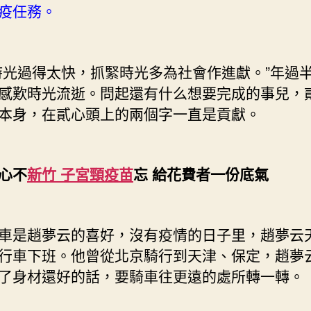
疫任務。
過得太快，抓緊時光多為社會作進獻。”年過
感歎時光流逝。問起還有什么想要完成的事兒，
本身，在貳心頭上的兩個字一直是貢獻。
心不
新竹 子宮頸疫苗
忘 給花費者一份底氣
是趙夢云的喜好，沒有疫情的日子里，趙夢云
行車下班。他曾從北京騎行到天津、保定，趙夢
了身材還好的話，要騎車往更遠的處所轉一轉。