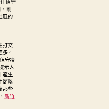
擔任值守
日，剛
社區的
生打交
更多。
是值守疫
提示人
中產生
件簡略
復那些
，
新竹