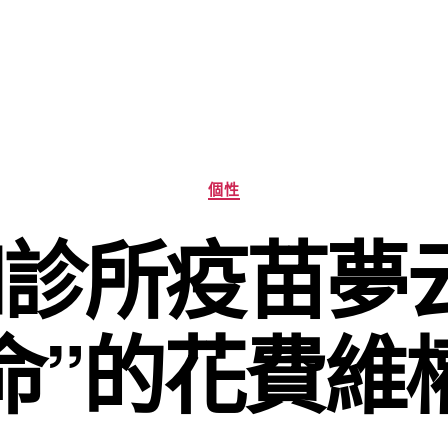
分
個性
類
診所疫苗夢
命”的花費維