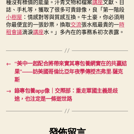
種沒有標價的能量。汗青文物和檔案
講座
文獻、日
誌、手札等，獲取了很多可貴錄像，良「第一階段
小樹屋
：情感對等與質感互換。牛土豪，你必須用
你最便宜的一張鈔票，換取
交流
張水瓶最貴的一
時
租會議
滴淚
講座
水。」多內在的事務系初次表露。
←
“美中一起配合將帶來實其專包養網實在的共贏結
果”——訪美國哥倫比亞年夜學傳授杰弗里·薩克
斯
→
錄專包養app像｜交際部：重走軍國主義是歧
途，也注定是一條逝世路
發佈留言