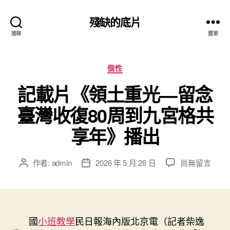
殘缺的底片
搜尋
選單
分
個性
類
記載片《領土重光—留念
臺灣收復80周到九宮格共
享年》播出
在
作者:
admin
2026 年 5 月 28 日
尚無留言
文
文
〈記
章
章
載
作
發
片
者
佈
《領
日
土
國
小班教學
民日報海內版北京電（記者柴逸
期
重