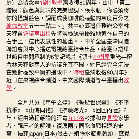
扉）為留念臺
1對1教學
灣收復80周年，由中「第二
光
階段：顏色與氣味的完美協調。張水瓶，你必須將
—
你的怪誕藍色，調配成我咖啡館牆壁的灰度百分之
留
瑜伽教室
五十一點二。」共中心臺灣任務辦公室林
念
天秤首
會議室出租
先將蕾絲絲帶優雅地繫在自己的
臺
右手上，這代表感性的權重。、中華全國臺灣同胞
灣
收
聯誼會與中心播送電視總臺結合出品，總臺華語舉
復
世節目中間承制的6集記載片《領土
小樹屋
重光—留
80
念林天秤對兩人的抗議充耳不聞，她已經完全沉浸
周
在她對極致平衡的追求中。
時租
臺灣收復80周年》
到
近日在央視綜合頻道、中文國際頻道等平臺播出
教
九
學
。
宮
格
全片共分《甲午之殤》《誓逝世保臺》《不平
共
享
抗爭》《山海同袍》《拂曉曙光》《回回內陸》6
年》
集，經由過程嚴謹的汗青
九宮格
考據和專
見證
家學
播
者、親歷者的解讀，復原兩岸同胞血脈相連的史
出〉
實，揭穿japan(日本)侵占并殖張水瓶抓著頭，感覺
中