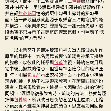
憶深入。此中，十二名女舞者于三
包養
層立面“斗八
藻井”裝配中，用肢體舉措建構出藻井的繁復紋樣，
并在記
甜心花園
憶的變更中勾畫出藻井的扭轉畫
面，這一舞段靈感就起源于永樂宮三清殿穹頂的藻
井構造。《永樂未央》總編導之一謝元臻先容，這
段編舞不只展示了古建筑的恢宏氣概，也照應了“天
圓處所”的西方哲學。
以永樂宮孔雀藍釉琉璃角神與軍人嬪伽為創作
原型的舞段中，九名男舞者模仿琉璃角神承天接地
的體態，以彼此的托舉與
包養
注視，歸納在歲月風
霜中彼此攙扶的信心。但當角神面臨今世的琉璃匠
師時，則展
包養網
示出狡猾的一面，不時用小神通
玩弄匠師，也給不雅眾帶來歡喜。在琉璃匠師的扮
演者、舞者馬欣看來，這是一次因執念告竣的“時空
同頻”，“匠師修復永樂宮時，琉璃的古法工藝就曾經
掉傳
包養網
，所以改日思夜想甚至爬上屋頂，用縮
小鏡反復不雅看角神身上的顏色，思慮著如何回復