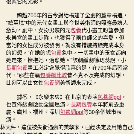
復興它的光彩。”
跨越700年的古今對話構建了全劇的篇章構造，
“繪至境”中的元代女畫工與今世美術師的照應最讓人
激動。劇中，女扮男裝的元
包養
代小畫工盼望參加
永樂宮的畫工步隊，也獲得了兩位師父的喜愛，但
當她的女性成分被發明，就沒有措施持續完成本身
的幻想。“在她的想
包養
象中，一切畫中的玉女都向
她走來，擁抱她，治愈她。”該劇編劇徐珺蕊說，小
長期包養
畫工必定會覺得欣喜的是，在700年后確當
代，“那些在曩
包養網比較
昔不克不及完成的幻想，
此刻可以由女性
包養網
美術師來完成。”
據悉，《永樂未央》在北京的表演
包養網ppt
，
也宣佈該劇啟動全國巡演，
長期包養
本年將前去重
慶、廣州、福州、深圳
包養網ppt
等30余個城市表
演。
林天秤，這位被失衡逼瘋的美學家，已經決定要用她自己