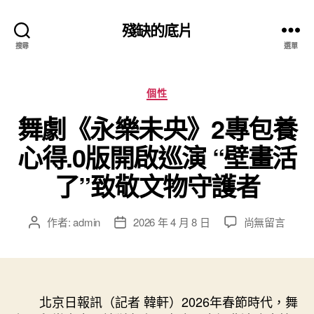
殘缺的底片
搜尋
選單
分
個性
類
舞劇《永樂未央》2專包養
心得.0版開啟巡演 “壁畫活
了”致敬文物守護者
在
作者:
admin
2026 年 4 月 8 日
尚無留言
文
文
〈舞
章
章
劇
作
發
《永
者
佈
樂
日
未
北京日報訊（記者 韓軒）2026年春節時代，舞
期
央》