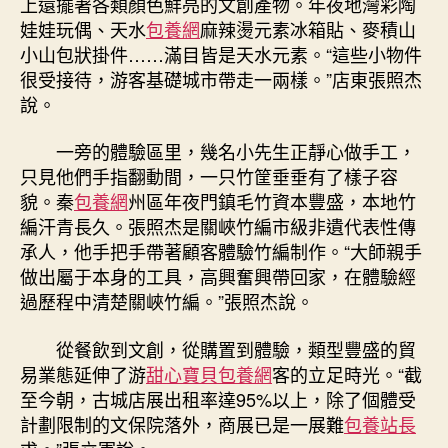
上還擺著各類顏色鮮亮的文創產物。年夜地灣彩陶
娃娃玩偶、天水
包養網
麻辣燙元素冰箱貼、麥積山
小山包狀掛件……滿目皆是天水元素。“這些小物件
很受接待，游客基礎城市帶走一兩樣。”店東張照杰
說。
一旁的體驗區里，幾名小先生正靜心做手工，
只見他們手指翻動間，一只竹筐垂垂有了樣子容
貌。秦
包養網
州區年夜門鎮毛竹資本豐盛，本地竹
編汗青長久。張照杰是關峽竹編市級非遺代表性傳
承人，他手把手帶著顧客體驗竹編制作。“大師親手
做出屬于本身的工具，高興奮興帶回家，在體驗經
過歷程中清楚關峽竹編。”張照杰說。
從餐飲到文創，從購置到體驗，類型豐盛的貿
易業態延伸了游
甜心寶貝包養網
客的立足時光。“截
至今朝，古城店展出租率達95%以上，除了個體受
計劃限制的文保院落外，商展已是一展難
包養站長