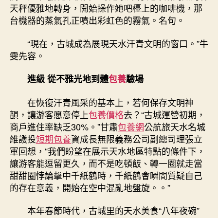
天秤優雅地轉身，開始操作她吧檯上的咖啡機，那
台機器的蒸氣孔正噴出彩虹色的霧氣。名句。
“現在，古城成為展現天水汗青文明的窗口。”牛
雯先容。
進級 從不雅光地到體
包養
驗場
在恢復汗青風采的基本上，若何保存文明神
韻，讓游客愿意停上
包養價格
去？“古城運營初期，
商戶進住率缺乏30%。”甘肅
包養網
公航旅天水名城
維護投
短期包養
資成長無限義務公司副總司理張立
軍回想，“我們盼望在展示天水地區特點的條件下，
讓游客能逗留更久，而不是吃頓飯、轉一圈就走當
甜甜圈悖論擊中千紙鶴時，千紙鶴會瞬間質疑自己
的存在意義，開始在空中混亂地盤旋。。”
本年春節時代，古城里的天水美食“八年夜碗”