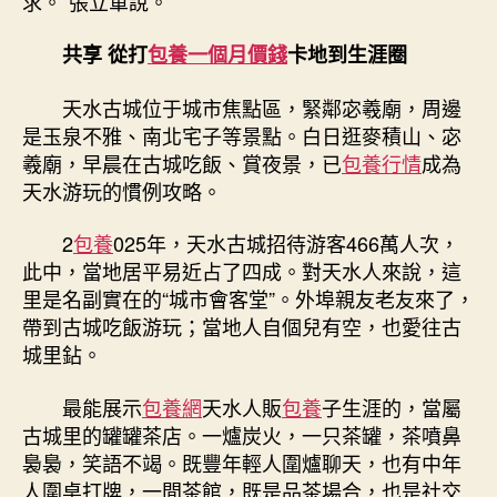
求。”張立軍說。
共享 從打
包養一個月價錢
卡地到生涯圈
天水古城位于城市焦點區，緊鄰宓羲廟，周邊
是玉泉不雅、南北宅子等景點。白日逛麥積山、宓
羲廟，早晨在古城吃飯、賞夜景，已
包養行情
成為
天水游玩的慣例攻略。
2
包養
025年，天水古城招待游客466萬人次，
此中，當地居平易近占了四成。對天水人來說，這
里是名副實在的“城市會客堂”。外埠親友老友來了，
帶到古城吃飯游玩；當地人自個兒有空，也愛往古
城里鉆。
最能展示
包養網
天水人販
包養
子生涯的，當屬
古城里的罐罐茶店。一爐炭火，一只茶罐，茶噴鼻
裊裊，笑語不竭。既豐年輕人圍爐聊天，也有中年
人圍桌打牌，一間茶館，既是品茶場合，也是社交