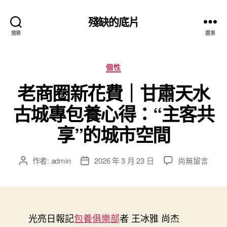
殘缺的底片
搜尋
選單
分
個性
類
老商圈新花費｜甘肅天水
古城專包養心得：“主客共
享”的城市空間
在
作者:
admin
2026 年 3 月 23 日
尚無留言
文
文
〈老
章
章
商
作
發
圈
者
佈
新
日
花
光亮日報記
包養俱樂部
期
者 王冰雅 尚杰
費