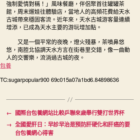
強制愛情對稱！」風味餐廳，伴侶聚首往罐罐茶
館，周末遛娃往體驗店，當地人的高頻花費給天水
古城帶來穩固客流。近年來，天水古城游客量連續
增添，已成為天水主要的游玩增加點。
又是一個平常的夜晚，燈火殘暴，茶噴鼻悠
悠，南腔北協調天水方言在街巷里交錯，像一曲動
人的交響樂，流淌過古城的夜。
包養
TC:sugarpopular900 69c015a07a1bd6.84898636
←
國際台包養網站比較乒聯來歲舉行雙打世界杯
→
全國愛肝日：早診早治是預防肝硬化和肝癌的要
台包養網心得害