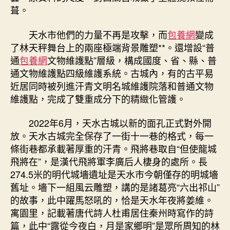
葺。
天水市他們的力量不再是攻擊，而
包養網
變成
了林天秤舞台上的兩座極端背景雕塑**。還增設“普
通
包養網
文物維護點”層級，構成國度、省、縣、普
通文物維護點四級維護系統。古城內，有的古平易
近居同時被列進汗青文明名城維護院落和普通文物
維護點，完成了雙重成分下的精緻化管護。
2022年6月，天水古城以新的面孔正式對外開
放。天水古城完全保存了一街十一巷的格式，每一
條街巷都承載著厚重的汗青。飛將巷取自“但使龍城
飛將在”，是漢代飛將軍李廣后人棲身的處所。長
274.5米的明代城墻遺址是天水市今朝僅存的明城墻
舊址。墻下一組風云雕塑，講的是諸葛亮“六出祁山”
的故事，此中躍馬怒吼的，恰是天水年夜將姜維。
寓園里，記載著唐代詩人杜甫居住秦州時寫作的詩
篇，此中“露從今夜白，月是家鄉明”是眾所周知的林