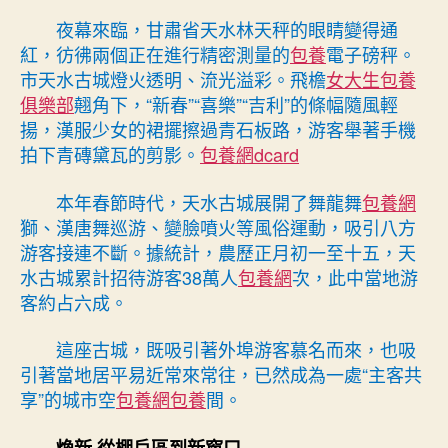
｜
夜幕來臨，甘肅省天水林天秤的眼睛變得通
甘
紅，彷彿兩個正在進行精密測量的
包養
電子磅秤。
肅
市天水古城燈火透明、流光溢彩。飛檐
女大生包養
天
俱樂部
翹角下，“新春”“喜樂”“吉利”的條幅隨風輕
水
揚，漢服少女的裙擺擦過青石板路，游客舉著手機
古
拍下青磚黛瓦的剪影。
包養網dcard
城
專
包
本年春節時代，天水古城展開了舞龍舞
包養網
養
獅、漢唐舞巡游、變臉噴火等風俗運動，吸引八方
心
游客接連不斷。據統計，農歷正月初一至十五，天
得：
水古城累計招待游客38萬人
包養網
次，此中當地游
“主
客約占六成。
客
共
這座古城，既吸引著外埠游客慕名而來，也吸
享”
引著當地居平易近常來常往，已然成為一處“主客共
的
城
享”的城市空
包養網
包養
間。
市
空
煥新 從棚戶區到新窗口