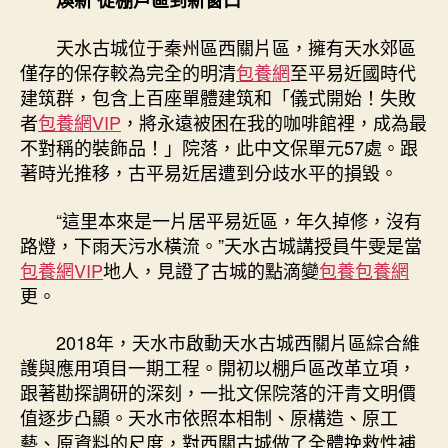
間〉
中
天水古城位于秦州區西關片區，擁有天水郊區
僅存的保存較為完全的明清
包養網
至平易近國時代
建筑群，包含上百座單體建筑和「儀式開始！失敗
者
包養網VIP
，將永遠被困在我的咖啡館裡，成為最
不對稱的裝飾品！」院落，此中文保單元57處。跟
著時光推移，古平易近居遭到分歧水平的損毀。
“這里本來是一片居平易近區，年久掉修，沒有
路燈，下雨天污水橫流。”天水古城講授員牛雯是當
包養網VIP
地人，見證了古城的點滴變
包養
包養網
更。
2018年，天水市啟動天水古城西關片區綜合維
護與應用項目一期工程。開初以棚戶區改革立項，
跟著勘探調研的深刻，一批文保院落的汗青文明價
值逐步凸顯。天水市依照本相制、原構造、原工
藝、原資料的尺度，對西關古城做了全體挽救性補