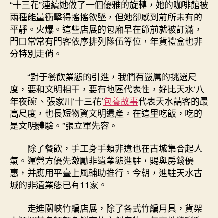
“十三花”連續她做了一個優雅的旋轉，她的咖啡館被
兩種能量衝擊得搖搖欲墜，但她卻感到前所未有的
平靜。火爆。這些店展的包廂早在節前就被訂滿，
門口常常有門客依序排列隊伍等位，年貨禮盒也非
分特別走俏。
“對于餐飲業態的引進，我們有嚴厲的挑選尺
度，要和文明相干，要有地區代表性，好比天水‘八
年夜碗’、張家川‘十三花’
包養故事
代表天水請客的最
高尺度，也長短物資文明遺產。在這里吃飯，吃的
是文明體驗。”張立軍先容。
除了餐飲，手工身手類非遺也在古城集合起人
氣。運營方優先激勵非遺業態進駐，賜與房錢優
惠，并應用平臺上風輔助推行。今朝，進駐天水古
城的非遺業態已有11家。
走進關峽竹編店展，除了各式竹編用具，貨架