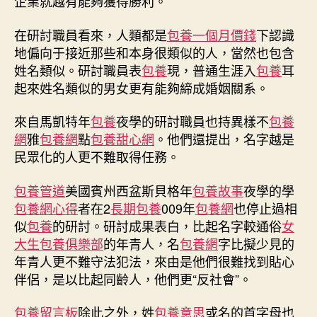
企業就越有能夠獲得勝利。
在研討職員看來，人類都是
包養一個月價錢
下認識
地偏向于接近那些和本身很類似的人，當然也包含
姓名類似。研討職員表
包養
現，普通生涯入
包養
耳
起來姓名類似的男女更有能夠締成婚姻關系。
來自馬凱特年
包養
夜學的研討職員也持異樣不
包養
網
雅
包養網
點
包養甜心網
。他們還提出，名字越是
民眾化的人更不難取得任務。
包養管道
美國賓州西盆斯貝格年
包養故事
夜學的學
包養網心得
者在2
長期包養
009年
包養網
也停止過相
似
包養
的研討。研討成果表白，比起名字較通俗
女
大生包養俱樂部
的年青人，名
包養網
字比擬少見的
年青人更不難守法犯法，來由是他們很難找到貼心
伴侶，是以比起同齡人，他們更“反社會”。
包養留言板
除此之外，姓
包養意思
或名的首字母也