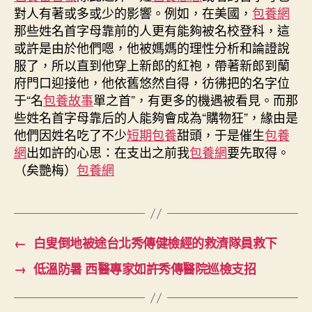
對人有著或多或少的影響。例如，在美國，
包養網
那些姓名首字母靠前的人更有能夠被名校登科，這
或許是由於他們嗯，他被媽媽的理性分析和論證說
服了，所以直到他穿上新郎的紅袍，帶著新郎到蘭
府門口迎接他，他依舊悠然自得，彷彿把的名字位
于“名
包養故事
單之首”，有更多的機遇被看見。而那
些姓名首字母靠后的人能夠會成為“購物狂”，緣由是
他們因姓名吃了不少
短期包養
甜頭，于是催生
包養
網
出如許的心思：在支出之前我
包養網
要先取得。
（矣艷梅）
包養網
←
白叟倒地被途台北秀傳健檢經的救濟隊員救下
→
低溫防暑 西醫專家如許秀傳醫院巡檢支招