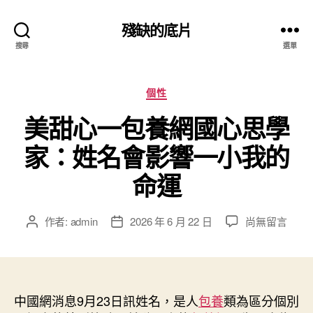
殘缺的底片
搜尋
選單
分
個性
類
美甜心一包養網國心思學
家：姓名會影響一小我的
命運
在
作者:
admin
2026 年 6 月 22 日
尚無留言
文
文
〈美
章
章
甜
作
發
心
者
佈
一
日
包
中國網消息9月23日訊姓名，是人
期
包養
類為區分個別
養