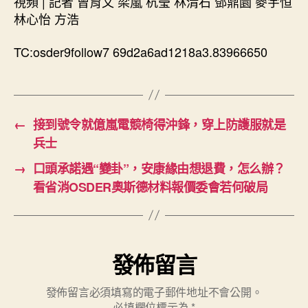
視頻 | 記者 曾育文 梁嵐 杭瑩 林清石 鄧鼎園 麥宇恒
林心怡 方浩
TC:osder9follow7 69d2a6ad1218a3.83966650
←
接到號令就億嵐電競椅得沖鋒，穿上防護服就是
兵士
→
口頭承諾遇“變卦”，安康緣由想退費，怎么辦？
看省消OSDER奧斯德材料報價委會若何破局
發佈留言
發佈留言必須填寫的電子郵件地址不會公開。
必填欄位標示為
*