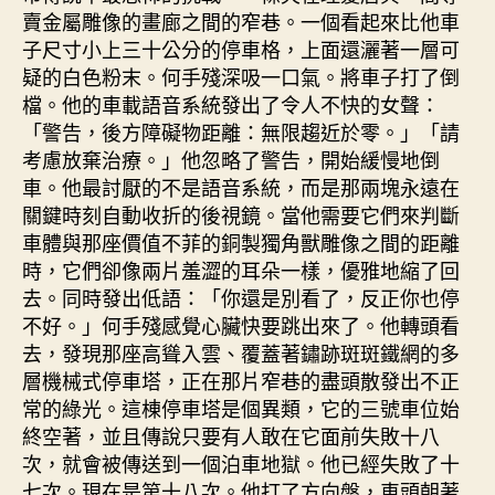
賣金屬雕像的畫廊之間的窄巷。一個看起來比他車
子尺寸小上三十公分的停車格，上面還灑著一層可
疑的白色粉末。何手殘深吸一口氣。將車子打了倒
檔。他的車載語音系統發出了令人不快的女聲：
「警告，後方障礙物距離：無限趨近於零。」「請
考慮放棄治療。」他忽略了警告，開始緩慢地倒
車。他最討厭的不是語音系統，而是那兩塊永遠在
關鍵時刻自動收折的後視鏡。當他需要它們來判斷
車體與那座價值不菲的銅製獨角獸雕像之間的距離
時，它們卻像兩片羞澀的耳朵一樣，優雅地縮了回
去。同時發出低語：「你還是別看了，反正你也停
不好。」何手殘感覺心臟快要跳出來了。他轉頭看
去，發現那座高聳入雲、覆蓋著鏽跡斑斑鐵網的多
層機械式停車塔，正在那片窄巷的盡頭散發出不正
常的綠光。這棟停車塔是個異類，它的三號車位始
終空著，並且傳說只要有人敢在它面前失敗十八
次，就會被傳送到一個泊車地獄。他已經失敗了十
七次。現在是第十八次。他打了方向盤，車頭朝著