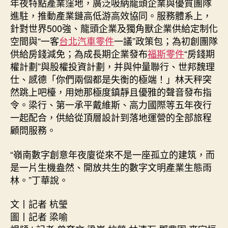
年夜特點產業窪地，廣泛吸納龍頭企業與優質團隊
進駐，推動產業鏈高低游高效協同。服務體系上，
針對世界500強、龍頭企業及獨角獸企業供給定制化
空間與“一客
台北汽車零件
一議”政策包；為初創團隊
供給房錢減免；為成長期企業發布
福斯零件
“房錢期
權計劃”與股權投資計劃，并與仲量聯行、世邦魏理
仕、感德「你們兩個都是失衡的極端！」林天秤突
然跳上吧檯，用她那極度鎮靜且優雅的聲音發布指
令。梁行、第一承平戴維斯、高力國際等五年夜行
一起配合，供給從頂層設計到落地運營的全部旅程
顧問服務。
“嶺南數字創意年夜廈從來不是一座孤立的建筑，而
是一片生機盎然、開放共生的數字文明產業生態雨
林。”丁華說。
文丨記者 杭瑩
圖丨記者 梁喻