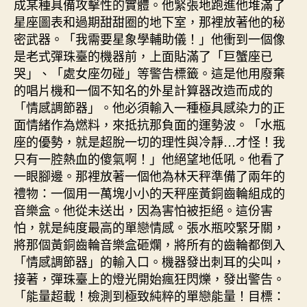
成某種具備攻擊性的實體。他緊張地跑進他堆滿了
星座圖表和過期甜甜圈的地下室，那裡放著他的秘
密武器。「我需要星象學輔助儀！」他衝到一個像
是老式彈珠臺的機器前，上面貼滿了「巨蟹座已
哭」、「處女座勿碰」等警告標籤。這是他用廢棄
的唱片機和一個不知名的外星計算器改造而成的
「情感調節器」。他必須輸入一種極具感染力的正
面情緒作為燃料，來抵抗那負面的運勢波。「水瓶
座的優勢，就是超脫一切的理性與冷靜…才怪！我
只有一腔熱血的傻氣啊！」他絕望地低吼。他看了
一眼腳邊。那裡放著一個他為林天秤準備了兩年的
禮物：一個用一萬塊小小的天秤座黃銅齒輪組成的
音樂盒。他從未送出，因為害怕被拒絕。這份害
怕，就是純度最高的單戀情感。張水瓶咬緊牙關，
將那個黃銅齒輪音樂盒砸爛，將所有的齒輪都倒入
「情感調節器」的輸入口。機器發出刺耳的尖叫，
接著，彈珠臺上的燈光開始瘋狂閃爍，發出警告。
「能量超載！檢測到極致純粹的單戀能量！目標：