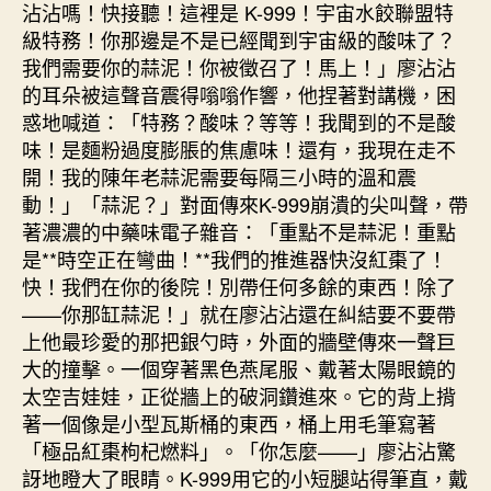
沾沾嗎！快接聽！這裡是 K-999！宇宙水餃聯盟特
級特務！你那邊是不是已經聞到宇宙級的酸味了？
我們需要你的蒜泥！你被徵召了！馬上！」廖沾沾
的耳朵被這聲音震得嗡嗡作響，他捏著對講機，困
惑地喊道：「特務？酸味？等等！我聞到的不是酸
味！是麵粉過度膨脹的焦慮味！還有，我現在走不
開！我的陳年老蒜泥需要每隔三小時的溫和震
動！」「蒜泥？」對面傳來K-999崩潰的尖叫聲，帶
著濃濃的中藥味電子雜音：「重點不是蒜泥！重點
是**時空正在彎曲！**我們的推進器快沒紅棗了！
快！我們在你的後院！別帶任何多餘的東西！除了
——你那缸蒜泥！」就在廖沾沾還在糾結要不要帶
上他最珍愛的那把銀勺時，外面的牆壁傳來一聲巨
大的撞擊。一個穿著黑色燕尾服、戴著太陽眼鏡的
太空吉娃娃，正從牆上的破洞鑽進來。它的背上揹
著一個像是小型瓦斯桶的東西，桶上用毛筆寫著
「極品紅棗枸杞燃料」。「你怎麼——」廖沾沾驚
訝地瞪大了眼睛。K-999用它的小短腿站得筆直，戴