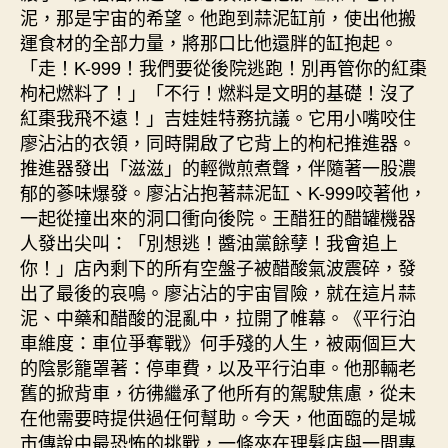
泥，那是宇宙的希望。他跑到蒜泥缸前，使出他搬
運食材的全部力量，將那口比他還胖的缸抱起。
「走！K-999！我們要從後院逃跑！別再管你的紅棗
枸杞燃料了！」「不行！燃料是文明的基礎！沒了
紅棗我飛不遠！」吉娃娃特務抗議。它用小嘴咬住
廖沾沾的衣領，同時開啟了它背上的枸杞推進器。
推進器發出「滋滋」的輕微煎煮聲，伴隨著一股濃
郁的蔘味爆發。廖沾沾抱著蒜泥缸、K-999咬著他，
一起從撞出來的洞口衝向後院。王醋狂的醋罐機器
人發出尖叫：「別想逃！醬油黨餘孽！我會追上
你！」店內剩下的所有空盤子被醋酸氣波震碎，發
出了最後的哀鳴。廖沾沾的宇宙冒險，就在這片蒜
泥、中藥和醋酸的混亂中，拉開了帷幕。《平行泊
車維度：車位爭奪戰》何手殘的人生，被兩個巨大
的陰影籠罩著：停車費，以及平行泊車。他那輛老
舊的掀背車，彷彿繼承了他所有的駕駛焦慮，從未
在他需要時提供過任何幫助。今天，他面臨的是城
市傳說中最恐怖的挑戰，一條夾在理髮店與一間專