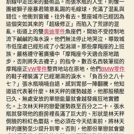
割線中走出來的藝術品。而張水瓶的人生，則像一
團被獅子座暴君隨意亂踢的毛線球，充滿了混亂與
錯位。他衝到窗邊，往外看去。整座城市已經因為
這個突如其來的「超級修正」而陷入了荒謬的混
亂。街道上的雙
奧迪零件
魚座們，開始不受控制地
流下鹹鹹的海水淚，他們無法停止地哭泣，導致城
市低窪處已經形成了小型潟湖。那些摩羯座的上班
族，嚴格遵守著廣播中「摩羯座今天適合原地踏
步，否則將失去襪子」的指令。數百名西裝筆挺的
摩羯座正
VW零件
整齊地站在原地，他們
BMW零件
的鞋子裡裝滿了已經潮濕的淚水。「負百分之八十
七？」張水瓶喃喃自語，感到胃部一陣翻騰，他知
道這代表著什麼。林天秤的運勢越差，他那股積壓
已久、無處安放的單戀能量就會越發瘋狂地實體
化。上次林天秤的戀愛運勢跌至百分之二十，張水
瓶就發現他的廚房裡長滿了巨大的、形狀是林天秤
側臉的粉紅色蘑菇。他必須在今天結束前，將林天
秤的運勢至少提升到零。否則，他那份單戀就會變