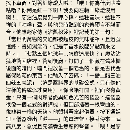
搖下車窗，對著紅綠燈大喊：「喂！你為什麼咕嚕
咕嚕？你倒是紅一下啊！我要向左轉！綠燈沒用
啊！」廖沾沾感覺到一陣心悸。這種氣味，這種不
祥的「咕嚕」聲，與他兒時聽到的家傳預言不謀而
合。他想起家傳《沾醬秘笈》裡記載的第一句：
「當世間萬物的交通都被麵皮的氣味籠罩，且燈號
恒綠、聲如湯沸時，便是宇宙水餃臨界點到來之
時。」「七點五個地球年…怎麼這麼快？」廖沾沾
猛地衝回店裡，衝到後廚，打開了一個藏在舊冰櫃
後面的暗門。暗門裡放著一個老舊的、像是古代金
屬保險箱的東西。他輸入了密碼：「一醬二醋三油
四辣五蒜泥」（這是醬料界的基礎公式，只有像他
這樣的傳統派才會用）。保險箱打開，裡面沒有黃
金，只有一個閃爍著詭異紅色光芒的儀器。這儀器
很像一個老式的對講機，但頂部插著一根彎曲的、
像韭菜一樣的天線。他顫抖著拿起儀器，按下通話
鈕。儀器發出「滋——」的電流聲，接著傳來一陣
高八度、急促且充滿養生焦慮的聲音。「喂！是廖