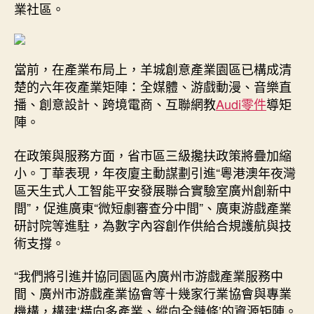
業社區。
當前，在產業布局上，羊城創意產業園區已構成清
楚的六年夜產業矩陣：全媒體、游戲動漫、音樂直
播、創意設計、跨境電商、互聯網教
Audi零件
導矩
陣。
在政策與服務方面，省市區三級攙扶政策將疊加縮
小。丁華表現，年夜廈主動謀劃引進“粵港澳年夜灣
區天生式人工智能平安發展聯合實驗室廣州創新中
間”，促進廣東“微短劇審查分中間”、廣東游戲產業
研討院等進駐，為數字內容創作供給合規護航與技
術支撐。
“我們將引進并協同園區內廣州市游戲產業服務中
間、廣州市游戲產業協會等十幾家行業協會與專業
機構，構建‘橫向多產業、縱向全鏈條’的資源矩陣。