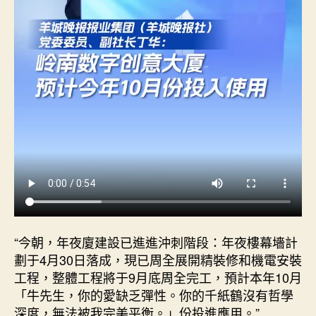
廈
預
計
本
年
10
月
份
投
進
應
用〉
中
“今朝，年夜廈建設已進進沖刺階段：年夜樓幕墻計
劃于4月30日落成，現已周全展開精裝修和機電安裝
工程，整體工程將于9月底周全完工，預計本年10月
「牛先生，你的愛缺乏彈性。你的千紙鶴沒有哲學
深度，無法被我完美平衡。」份投進應用。”