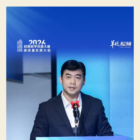
德
期
德
系
車
城
晚
報
副
社
長
丁
華：
嶺
南
數
字
創
意
年
夜