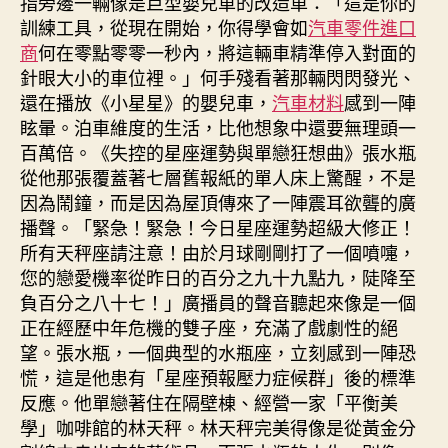
指旁邊一輛像是巨型嬰兒車的改造車：「這是你的
訓練工具，從現在開始，你得學會如
汽車零件進口
商
何在零點零零一秒內，將這輛車精準停入對面的
針眼大小的車位裡。」何手殘看著那輛閃閃發光、
還在播放《小星星》的嬰兒車，
汽車材料
感到一陣
眩暈。泊車維度的生活，比他想象中還要無理頭一
百萬倍。《失控的星座運勢與單戀狂想曲》張水瓶
從他那張覆蓋著七層舊報紙的單人床上驚醒，不是
因為鬧鐘，而是因為屋頂傳來了一陣震耳欲聾的廣
播聲。「緊急！緊急！今日星座運勢超級大修正！
所有天秤座請注意！由於月球剛剛打了一個噴嚏，
您的戀愛機率從昨日的百分之九十九點九，陡降至
負百分之八十七！」廣播員的聲音聽起來像是一個
正在經歷中年危機的雙子座，充滿了戲劇性的絕
望。張水瓶，一個典型的水瓶座，立刻感到一陣恐
慌，這是他患有「星座預報壓力症候群」後的標準
反應。他單戀著住在隔壁棟、經營一家「平衡美
學」咖啡館的林天秤。林天秤完美得像是從黃金分