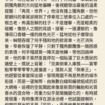
銅獨角獸的方向猛地偏轉。後視鏡發出最後的溫柔
提醒：「再見，世界。」他沒有撞上獨角獸，但他
那顫抖的車尾卻擦到了停車塔三號車位入口處的一
根古老、佈滿苔蘚的柱子。不是撞擊，而是輕柔的
碰觸，像戀人之間的耳語。接著，一道濃郁的、像
薄荷口香糖一樣的綠色光芒。猛地從柱子爆發出
來，瞬間吞噬了何手殘和他的掀背車。光芒消失
後，窄巷恢復了平靜，只剩下獨角獸雕像一臉困惑
的表情。何手殘感覺一陣天旋地轉，等他回過神
來，他的車子竟然垂直停在一個貼滿了巨大獎狀的
牆壁上。獎狀上寫著：「完美倒車入庫獎——第零
點零零零零零九度偏差。」落款人是「倒車王」。
他趕緊從車窗探出頭，發現周圍不再是熟悉的城市
街道，而是一望無際、由無數白線和編號組成的巨
大網格。這裡的空氣聞起來像是新買的輪胎和劣質
香水的混合物，而重力似乎是隨機變化的，有時感
覺很重，有時像漂浮在游泳池裡。他試圖按喇叭，
但喇叭發出的不是「叭叭」，而是他童年時學會