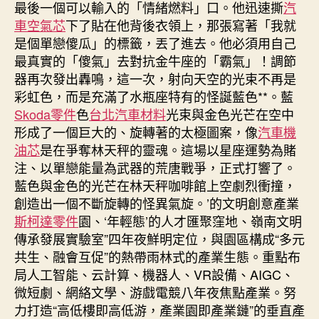
最後一個可以輸入的「情緒燃料」口。他迅速撕
汽
車空氣芯
下了貼在他背後衣領上，那張寫著「我就
是個單戀傻瓜」的標籤，丟了進去。他必須用自己
最真實的「傻氣」去對抗金牛座的「霸氣」！調節
器再次發出轟鳴，這一次，射向天空的光束不再是
彩虹色，而是充滿了水瓶座特有的怪誕藍色**。藍
Skoda零件
色
台北汽車材料
光束與金色光芒在空中
形成了一個巨大的、旋轉著的太極圖案，像
汽車機
油芯
是在爭奪林天秤的靈魂。這場以星座運勢為賭
注、以單戀能量為武器的荒唐戰爭，正式打響了。
藍色與金色的光芒在林天秤咖啡館上空劇烈衝撞，
創造出一個不斷旋轉的怪異氣旋。’的文明創意產業
斯柯達零件
園、‘年輕態’的人才匯聚窪地、嶺南文明
傳承發展實驗室”四年夜鮮明定位，與園區構成“多元
共生、融會互促”的熱帶雨林式的產業生態。重點布
局人工智能、云計算、機器人、VR設備、AIGC、
微短劇、網絡文學、游戲電競八年夜焦點產業。努
力打造“高低樓即高低游，產業園即產業鏈”的垂直產