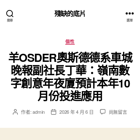
殘缺的底片
搜尋
選單
分
個性
類
羊OSDER奧斯德德系車城
晚報副社長丁華：嶺南數
字創意年夜廈預計本年10
月份投進應用
在
作者:
admin
2026 年 4 月 6 日
尚無留言
文
文
〈羊
章
章
OSDER
作
發
奧
者
佈
斯
日