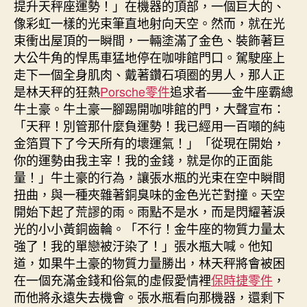
提升天秤座運勢！」在機器的頂部，一個巨大的、
像彩虹一樣的光束筆直地射向天空。然而，就在光
束衝出屋頂的一瞬間，一輛塗滿了金色、裝飾著巨
大公牛角的悍馬車猛地停在咖啡館門口。駕駛座上
走下一個全身肌肉、戴著鑽石項圈的男人，那人正
是林天秤的狂熱
Porsche零件
追求者——金牛座霸總
牛土豪。牛土豪一腳踢開咖啡館的門，大聲宣布：
「天秤！別管那什麼負運勢！我已經用一百噸的純
金箔買下了今天所有的壞運氣！」「從現在開始，
你的運勢由我主宰！我的金錢，就是你的正面能
量！」牛土豪的行為，讓張水瓶的光束在空中瞬間
扭曲，與一種夾雜著銅臭味的金色光芒對撞。天空
開始下起了荒謬的雨。雨點不是水，而是閃耀著淚
光的小小黃銅齒輪。「不行！金牛座的物質力量太
強了！我的單戀被汙染了！」張水瓶大喊。他知
道，如果牛土豪的物質力量勝出，林天秤將會被困
在一個充滿金錢和俗氣的虛假愛情裡
保時捷零件
，
而他將永遠失去機會。張水瓶看向那機器，還剩下