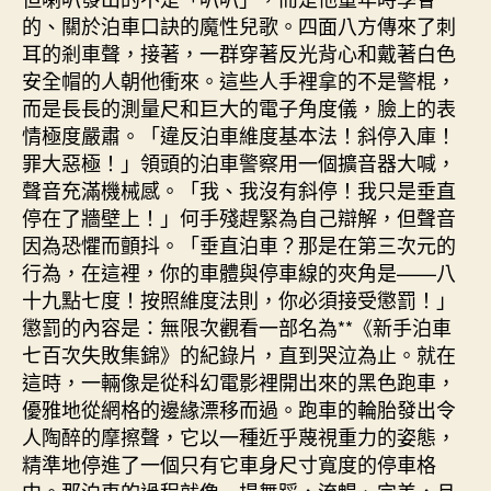
的、關於泊車口訣的魔性兒歌。四面八方傳來了刺
耳的剎車聲，接著，一群穿著反光背心和戴著白色
安全帽的人朝他衝來。這些人手裡拿的不是警棍，
而是長長的測量尺和巨大的電子角度儀，臉上的表
情極度嚴肅。「違反泊車維度基本法！斜停入庫！
罪大惡極！」領頭的泊車警察用一個擴音器大喊，
聲音充滿機械感。「我、我沒有斜停！我只是垂直
停在了牆壁上！」何手殘趕緊為自己辯解，但聲音
因為恐懼而顫抖。「垂直泊車？那是在第三次元的
行為，在這裡，你的車體與停車線的夾角是——八
十九點七度！按照維度法則，你必須接受懲罰！」
懲罰的內容是：無限次觀看一部名為**《新手泊車
七百次失敗集錦》的紀錄片，直到哭泣為止。就在
這時，一輛像是從科幻電影裡開出來的黑色跑車，
優雅地從網格的邊緣漂移而過。跑車的輪胎發出令
人陶醉的摩擦聲，它以一種近乎蔑視重力的姿態，
精準地停進了一個只有它車身尺寸寬度的停車格