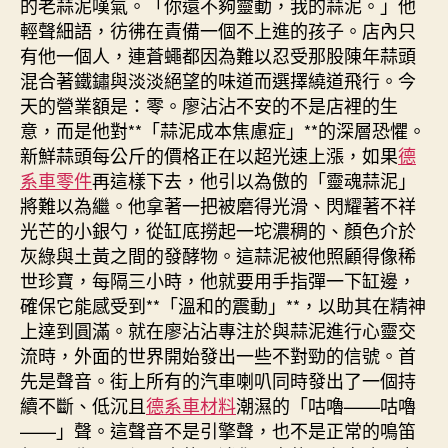
的老蒜泥嘆氣。「你還不夠靈動，我的蒜泥。」他
輕聲細語，彷彿在責備一個不上進的孩子。店內只
有他一個人，連蒼蠅都因為難以忍受那股陳年蒜頭
混合著鐵鏽與淡淡絕望的味道而選擇繞道飛行。今
天的營業額是：零。廖沾沾不安的不是店裡的生
意，而是他對**「蒜泥成本焦慮症」**的深層恐懼。
新鮮蒜頭每公斤的價格正在以超光速上漲，如果
德
系車零件
再這樣下去，他引以為傲的「靈魂蒜泥」
將難以為繼。他拿著一把被磨得光滑、閃耀著不祥
光芒的小銀勺，從缸底撈起一坨濃稠的、顏色介於
灰綠與土黃之間的發酵物。這蒜泥被他照顧得像稀
世珍寶，每隔三小時，他就要用手指彈一下缸邊，
確保它能感受到**「溫和的震動」**，以助其在精神
上達到圓滿。就在廖沾沾專注於與蒜泥進行心靈交
流時，外面的世界開始發出一些不對勁的信號。首
先是聲音。街上所有的汽車喇叭同時發出了一個持
續不斷、低沉且
德系車材料
潮濕的「咕嚕——咕嚕
——」聲。這聲音不是引擎聲，也不是正常的鳴笛