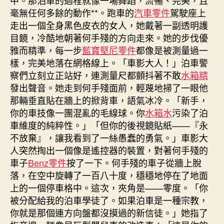
中。那泊車的過程就像一場舞蹈，流暢、完美，且
毫無任何多餘的動作**。跑車的
汽車零件
駕駛座上
走出一個全身黑色皮衣的女人，她戴著一副透明護
目鏡，冷酷地朝著何手殘的方向走來。她的步伐優
雅而精準，每一步
藍寶堅尼零件
都像是被測量過一
樣，完美地落在網格線上。「車影大人！」泊車警
察們立刻立正站好，連測量尺都顫抖著不敢
水箱精
發出聲音。她走到何手殘面前，輕蔑地掃了一眼他
那輛垂直貼在牆上的掀背車，語氣冰冷。「新手，
你的車技像一團混亂的毛線球。你
水箱水
污染了泊
車維度的純粹性。」「但你的後視鏡貼紙——『永
不放棄』，讓我看到了一絲愚蠢的勇氣。」車影大
人突然掏出一個像是遙控器的裝置，對著何手殘的
車子
Benz零件
按了一下。何手殘的車子從牆上脫
落，在空中旋轉了一百八十度，穩穩地停在了地面
上的一個停車格中。這次，夾角是——零度。「你
被分配給我的泊車學徒了。如果泊車是一種宗教，
你就是那個連方向盤都沒摸過的新信徒。」她指了