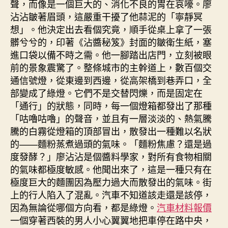
聲，而像是一個巨大的、消化不良的胃在哀嚎。廖
沾沾皺著眉頭，這嚴重干擾了他蒜泥的「寧靜冥
想」。他決定出去看個究竟，順手從桌上拿了一張
髒兮兮的，印著《沾醬秘笈》封面的皺衛生紙，塞
進口袋以備不時之需。他一腳踏出店門，立刻被眼
前的景象震驚了。整條城市的主幹道上，數百個交
通信號燈，從東邊到西邊，從高架橋到巷弄口，全
部變成了綠燈。它們不是交替閃爍，而是固定在
「通行」的狀態，同時，每一個燈箱都發出了那種
「咕嚕咕嚕」的聲音，並且有一層淡淡的、熱氣騰
騰的白霧從燈箱的頂部冒出，散發出一種難以名狀
的——麵粉蒸煮過頭的氣味。「麵粉焦慮？還是過
度發酵？」廖沾沾是個醬料學家，對所有食物相關
的氣味都極度敏感。他聞出來了，這是一種只有在
極度巨大的麵團因為壓力過大而散發出的氣味。街
上的行人陷入了混亂。汽車不知道該走還是該停，
因為無論從哪個方向看，都是綠燈。
汽車材料報價
一個穿著西裝的男人小心翼翼地把車停在路中央，