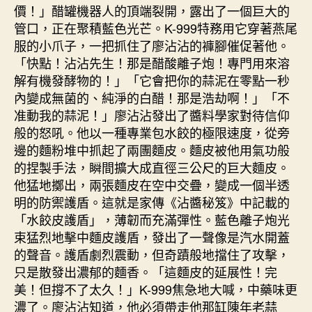
價！」醋罐機器人的頂端裂開，露出了一個巨大的
管口，正在聚積藍色光芒。K-999特務用它穿著燕尾
服的小爪子，一把抓住了廖沾沾的褲腳催促著他。
「快點！沾沾先生！那是醋酸離子炮！專門用來溶
解有機發酵物的！」「它會把你的蒜泥在零點一秒
內變成無菌的、純淨的白醋！那是浩劫啊！」「不
准動我的蒜泥！」廖沾沾發出了醬料學家對待信仰
般的怒吼。他以一種專業包水餃的極限速度，從旁
邊的麵粉堆中抓起了兩團麵皮。麵皮被他用氣功般
的捏製手法，瞬間擴大成直徑三公尺的巨大麵皮。
他猛地擲出，兩張麵皮在空中交疊，變成一個半透
明的防禦護盾。這就是家傳《沾醬秘笈》中記載的
「水餃皮護盾」，薄韌而充滿彈性。藍色離子炮光
束猛烈地擊中麵皮護盾，發出了一聲像是汽水開蓋
的聲音。護盾劇烈震動，但奇蹟般地擋住了攻擊，
只是散發出濃郁的麵香。「這麵皮的延展性！完
美！但撐不了太久！」K-999焦急地大喊，中藥味更
濃了。廖沾沾知道，他必須帶走他那缸陳年老蒜