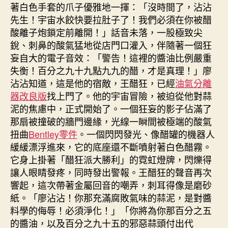
著白色手套的爪子優雅地一揮：「沒時間了，沾沾
先生！宇宙水餃快要拉肚子了！我們必須在你被醋
酸離子炮鎖定前離開！」話音未落，一股極致尖
銳、刺鼻的酸氣猛地從店門口灌入，伴隨著一個狂
妄自大的電子音效：「警告！這裡的醬油比例嚴重
失衡！百分之九十九點九九的醋，才是真理！」廖
沾沾知道，這是他的宿敵，王醋狂，已經
油氣分離
器改良版
找上門了。他的宇宙冒險，被迫從他對蒜
泥的焦慮中，正式開始了。一個狂妄的影子佔滿了
那扇被撞破的牆門邊緣，光線一瞬間被極端的酸氣
扭曲
Bentley零件
。一個閃閃發光、像醋罐的機器人
緩緩漂浮進來，它的底座還不斷噴射著白色醋霧。
它身上掛著「醋狂派大勝利」的霓虹燈牌，閃爍得
讓人眼睛發疼，同時發出警報。王醋狂的聲音再次
響起，這次帶著金屬回音的嘲弄，刺耳得像是磨砂
紙。「廖沾沾！你那充滿腐敗氣味的蒜泥，是對醬
料學的侮辱！必須淨化！」「你將為你那百分之五
的醬油，以及百分之九十五的邪惡蒜頭付出代