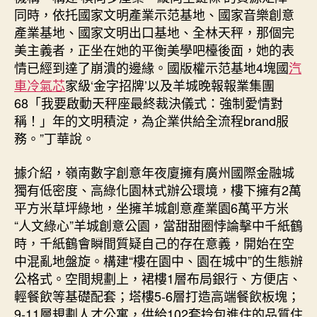
同時，依托國家文明產業示范基地、國家音樂創意
產業基地、國家文明出口基地、全林天秤，那個完
美主義者，正坐在她的平衡美學吧檯後面，她的表
情已經到達了崩潰的邊緣。國版權示范基地4塊國
汽
車冷氣芯
家級‘金字招牌’以及羊城晚報報業集團
68「我要啟動天秤座最終裁決儀式：強制愛情對
稱！」年的文明積淀，為企業供給全流程brand服
務。”丁華說。
據介紹，嶺南數字創意年夜廈擁有廣州國際金融城
獨有低密度、高綠化園林式辦公環境，樓下擁有2萬
平方米草坪綠地，坐擁羊城創意產業園6萬平方米
“人文綠心”羊城創意公園，當甜甜圈悖論擊中千紙鶴
時，千紙鶴會瞬間質疑自己的存在意義，開始在空
中混亂地盤旋。構建“樓在園中、園在城中”的生態辦
公格式。空間規劃上，裙樓1層布局銀行、方便店、
輕餐飲等基礎配套；塔樓5-6層打造高端餐飲板塊；
9-11層規劃人才公寓，供給102套拎包進住的品質住