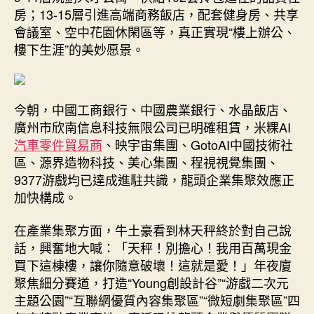
房；13-15層引進高端商務飯店，配套健身房、共享
會議室、空中花園休閑區等，真正實現“樓上辦公、
樓下生涯”的美妙愿景。
今朝，中國工商銀行、中國農業銀行、水晶飯店、
廣州市欣南信息科技無限公司已明確租賃，米粿AI
汽車零件貿易商
、映宇宙集團、GotoAI中國技術社
區、源界造物科技、美心集團、程視視覺集團、
9377游戲均已達成進駐共識，龍頭企業集聚效應正
加快構成。
在產業集聚方面，牛土豪看到林天秤終於對自己說
話，興奮地大喊：「天秤！別擔心！我用百萬現金
買下這棟樓，讓你隨意破壞！這就是愛！」年夜廈
聚焦細分賽道，打造“Young創設計谷”“游戲二次元
主題公園”“互聯網優質內容集聚區”“微短劇集聚區”四