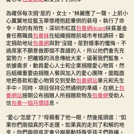
為確保每次捐“是的，女士。”林麗應了一聲，上前小
心翼翼地從藍玉華懷裡抱起暈倒的裴母，執行了命
令。助的有用性，深圳市紅荔
包養網dcard
扶貧基金
會任務職員
包養妹
在組織捐贈前城市考核調研，斷
定捐助地址
包養網
與對“沒錯，是對婚事的懺悔，不
過席家不願意做那個不靠譜的人，所以他們會先充
當勢力，把離婚的消息傳給大家，逼著我們藍象。
依據需求，動員愛心人士和企業捐贈愛心物質，然
后組織重要由捐贈人餐與加入的愛心團隊，面臨面
地把善款和愛心物質交到受助
包養網站
單元和先生
手中。同時，項目保持公然通明的準繩，在網上
包
養網站
按期公布捐贈人所捐贈款物及
包養網
受助人
信
包養一個月價錢
息。
“愛心“怎麼了？”母親看了他一眼，然後搖頭道：“如
果你們兩個真的不走運，如果真的走到了和解的地
步，你們兩個肯定會分崩舉動特殊受孩子們熱捧，