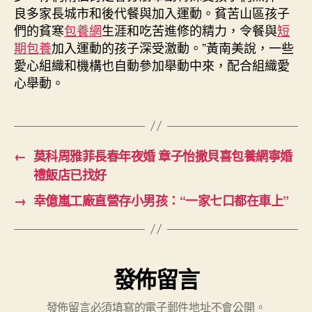
良多家長城市和後代餐與加入運動。貧苦山區孩子
們的貧寒
包養網
生涯和吃苦進修的精力，令餐與
短
期包養
加入運動的孩子深受激動。”黃南美說，一些
愛心組織和機構也自動參加舉動中來，配合組織愛
心舉動。
←
莫科周雅菲長春年夜婚 章子怡撒貝喜包養網寧婚
禮飯店已找好
→
幸億嵐工廠直營存小男孩：“一家七口都在車上”
發佈留言
發佈留言必須填寫的電子郵件地址不會公開。