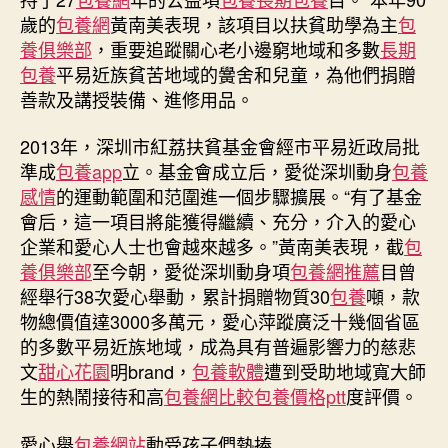
歲的
包養網
黃南美表現，該項目以扶貧助學為主
包
養俱樂部
，重要追蹤關心老小邊窮地域和多數
長期
包養
平易近族貧苦地域的黌舍和兒童，為他們捐贈
善款及講授裝備、進修用品。
2013年，深圳市紅荔扶貧基金會經市平易近政局批
準成
包養app
立。基金會成立后，愛從深圳動身
包養
感情
的運動範圍和范圍進一個步驟擴展。“有了基金
會后，這一項目將能獲得繼續、充分，介入的愛心
企業和愛心人士也會越來越多。”黃南美表現，截
包
養俱樂部
至今朝，愛從深圳動身項
包養網推薦
目曾
經舉行38次愛心舉動，累計捐贈物質30
包養
噸，款
物總價值達3000多萬元，愛心萍蹤廣泛十幾個省區
的多數平易近族地域，成為具有普遍影響力的慈悲
文
甜心花園
明brand，
包養軟體
遭到受助地域寬大師
生的熱鬧接待和高
包養網比較
包養價格ptt
度評價。
愛心舉
包養網站
動受孩子們熱捧