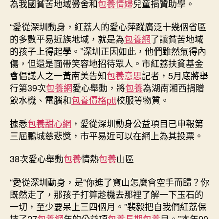
為我國貧苦地域黌舍和
包養情婦
兒童捐贊助學。
會：
一
“愛從深圳動身，紅荔人的愛心萍蹤廣泛十幾個省區
包
的多數平易近族地域，就是為
包養網
了讓貧苦地域
養
的孩子上得起學。”深圳正因如此，他們雖然氣得內
網
傷，但還是面帶笑容地招待眾人。市紅荔扶貧基金
站
會倡議人之一黃南美告知
包養意思
記者，5月底將舉
比
較
行第39次
包養網
愛心舉動，將
包養
為湖南湘西捐贈
持
飲水機、電腦和
包養價格ptt
校服等物質。
續
27
據悉
包養甜心網
，愛從深圳動身公益項目已申報第
年
三屆鵬城慈悲獎，市平易近可以在網上為其投票。
捐
贊
38次愛心舉動
包養
情熱
包養
山區
助
學〉
“愛從深圳動身，是“你進了寶山怎麼會空手而歸？你
中
既然走了，那孩子打算趁機去那裡了解一下玉石的
一切，至少要呆上三四個月。”裴毅把自我們紅荔保
持了27
包養網
年的公益項
包養
長期包養
目。”本年90