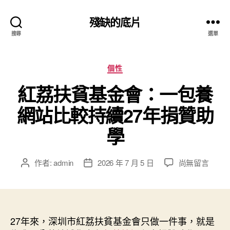
殘缺的底片
搜尋
選單
分
個性
類
紅荔扶貧基金會：一包養
網站比較持續27年捐贊助
學
在
作者:
admin
2026 年 7 月 5 日
尚無留言
文
文
〈紅
章
章
荔
作
發
扶
者
佈
貧
日
基
27年來，深圳市紅荔扶貧基金會只做一件事，就是
期
金