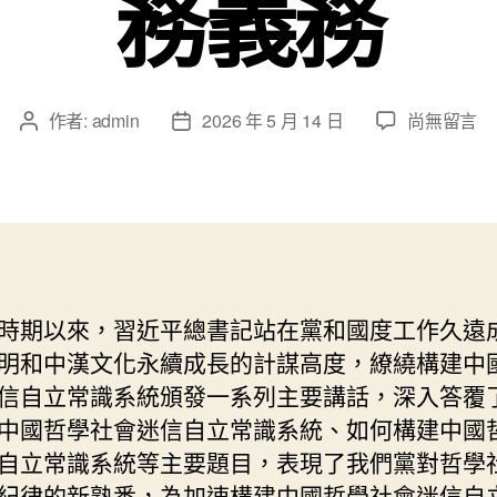
務義務
在
作者:
admin
2026 年 5 月 14 日
尚無留言
文
文
〈深
章
章
入
作
發
熟
者
佈
悉
日
中
期
國
哲
時期以來，習近平總書記站在黨和國度工作久遠
學
明和中漢文化永續成長的計謀高度，繚繞構建中
社
會
信自立常識系統頒發一系列主要講話，深入答覆
迷
中國哲學社會迷信自立常識系統、如何構建中國
信
自立常識系統等主要題目，表現了我們黨對哲學
自
紀律的新熟悉，為加速構建中國哲學社會迷信自
立