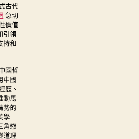
式古代
網
急切
性價值
和引領
支持和
中國哲
用中國
經歷、
推動馬
情勢的
美學
三角戀
礎道理