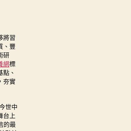
移將習
質、豐
術研
養網
標
基點、
，夯實
今世中
舞台上
信的最