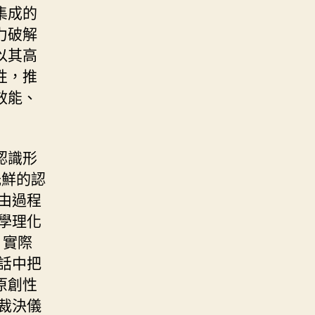
集成的
力破解
以其高
性，推
效能、
認識形
鮮的認
由過程
學理化
、實際
話中把
原創性
裁決儀