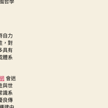
國哲學
持自力
性，對
多具有
成體系
網
會迷
性與世
常識系
優良傳
構建中