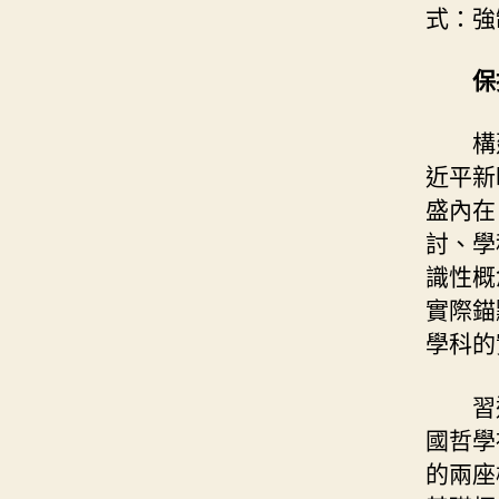
式：強
保
構
近平新
盛內在
討、學
識性概
實際錨
學科的
習
國哲學
的兩座