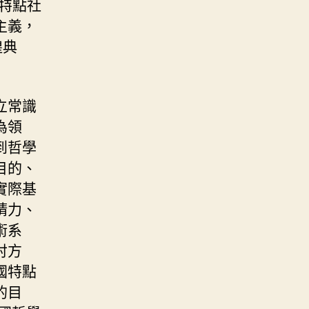
特點社
主義，
煌典
立常識
為領
到哲學
目的、
實際基
精力、
術系
討方
國特點
的目