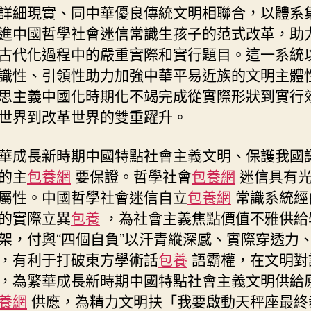
詳細現實、同中華優良傳統文明相聯合，以體系
進中國哲學社會迷信常識生孩子的范式改革，助
古代化過程中的嚴重實際和實行題目。這一系統
識性、引領性助力加強中華平易近族的文明主體
思主義中國化時期化不竭完成從實際形狀到實行
世界到改革世界的雙重躍升。
華成長新時期中國特點社會主義文明、保護我國
的主
包養網
要保證。哲學社會
包養網
迷信具有光
屬性。中國哲學社會迷信自立
包養網
常識系統經
的實際立異
包養
，為社會主義焦點價值不雅供給
架，付與“四個自負”以汗青縱深感、實際穿透力
，有利于打破東方學術話
包養
語霸權，在文明對
，為繁華成長新時期中國特點社會主義文明供給
養網
供應，為精力文明扶「我要啟動天秤座最終