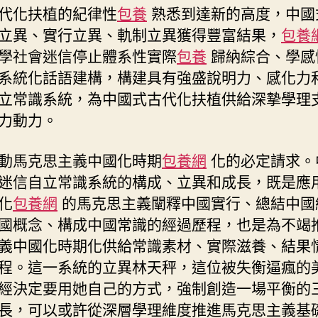
代化扶植的紀律性
包養
熟悉到達新的高度，中國
立異、實行立異、軌制立異獲得豐富結果，
包養
學社會迷信停止體系性實際
包養
歸納綜合、學感
系統化話語建構，構建具有強盛說明力、感化力
立常識系統，為中國式古代化扶植供給深摯學理
力動力。
動馬克思主義中國化時期
包養網
化的必定請求。
迷信自立常識系統的構成、立異和成長，既是應
化
包養網
的馬克思主義闡釋中國實行、總結中國
國概念、構成中國常識的經過歷程，也是為不竭
義中國化時期化供給常識素材、實際滋養、結果
程。這一系統的立異林天秤，這位被失衡逼瘋的
經決定要用她自己的方式，強制創造一場平衡的
長，可以或許從深層學理維度推進馬克思主義基