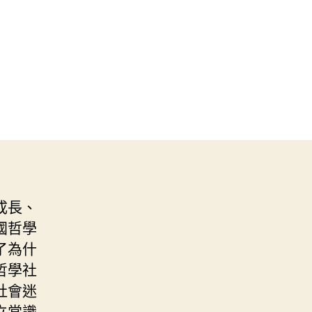
成長、
國哲學
了為什
哲學社
社會迷
立常識