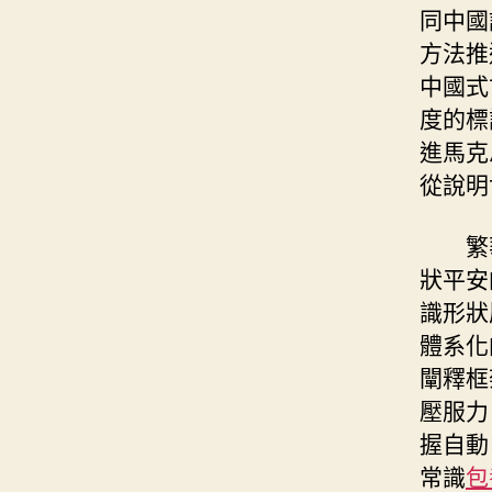
同中國
方法推
中國式
度的標
進馬克
從說明
繁
狀平安
識形狀
體系化
闡釋框
壓服力
握自動
常識
包