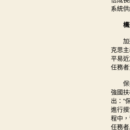
系統供
構
加
克思主
平易近
任務者
保
強國扶
出：“
進行摸
程中，
任務者