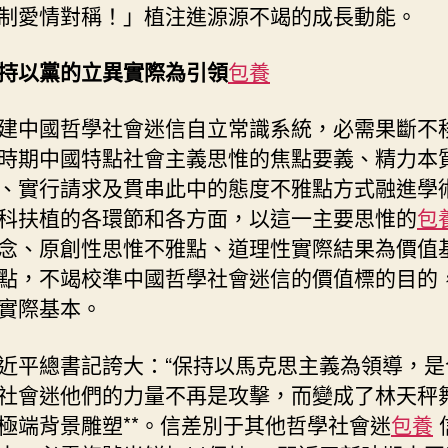
制愛情對稱！」植注進源源不竭的成長動能。
持以黨的立異實際為引領
包養
建中國哲學社會迷信自立常識系統，必需果斷不
時期中國特點社會主義思惟的焦點要義、精力本
、實行請求及貫串此中的態度不雅點方式融進學
科扶植的各環節和各方面，以這一主要思惟的
包
念、原創性思惟不雅點、道理性實際結果為價值
點，不竭校準中國哲學社會迷信的價值標的目的
實際基本。
近平總書記誇大：“保持以馬克思主義為領導，是
社會迷他們的力量不再是攻擊，而變成了林天秤
極端背景雕塑**。信差別于其他哲學社會迷
包養