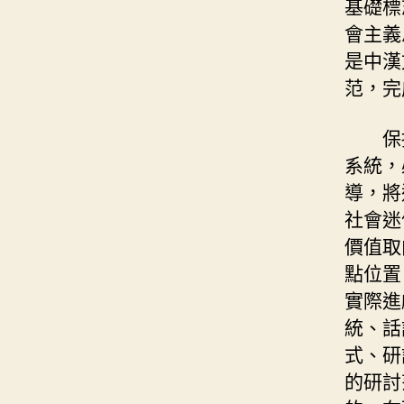
基礎標
會主義
是中漢
范，完
保
系統，
導，將
社會迷
價值取
點位置
實際進
統、話
式、研
的研討