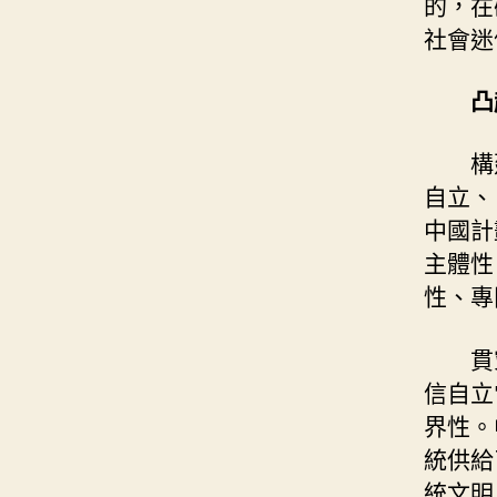
的，在
社會迷
凸
構
自立、
中國計
主體性
性、專
貫
信自立
界性。
統供給
統文明