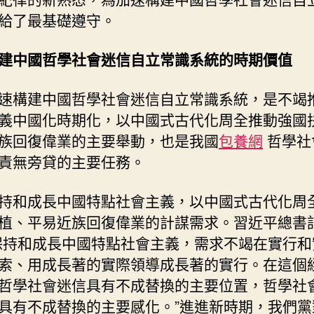
常
給了最基礎遵守。
識
系
建中國哲學社會迷信自立常識系統的時期價值
統
的
速構建中國哲學社會迷信自立常識系統，是不竭
任
台
義中國化時期化，以中國式古代化周全推動強國
包
族回復偉業的主要舉動，也是我國
包養網
哲學社
養
責無旁貸的主要任務。
網
務
持和成長中國特點社會主義，以中國式古代化周
義
務〉
植、平易近族回復偉業的計謀需求。習近平總書
中
保持和成長中國特點社會主義，需求不竭在實行和
索、用成長著的實際領導成長著的實行。在這個
哲學社會迷信具有不成替換的主要位置，哲學社
具有不成替換的主要感化。”進進新時期，我們黨