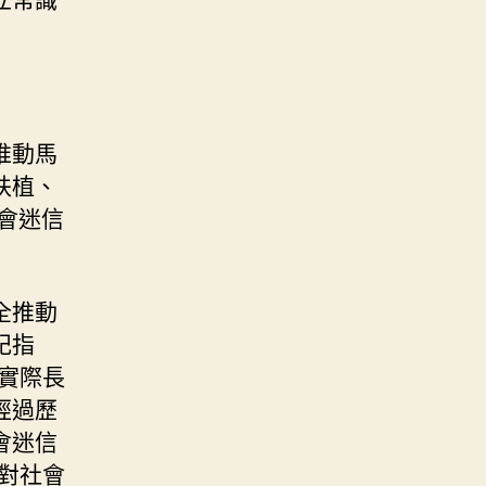
推動馬
扶植、
會迷信
全推動
記指
實際長
經過歷
會迷信
對社會