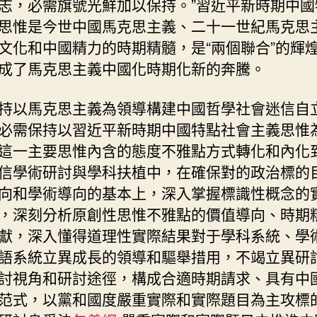
志，必需旗號光鮮加以保持。”習近平新時期中國
思惟是今世中國馬克思主義、二十一世紀馬克思
文化和中國精力的時期精髓，是“兩個聯合”的輝
成了馬克思主義中國化時期化新的奔騰。
持以馬克思主義為領導構建中國哲學社會迷信自
必需保持以習近平新時期中國特點社會主義思惟
這一主要思惟內含的態度不雅點方式轉化和內化
信學術研討與學科扶植中，在確保對的政治標的
向和學術導向的基本上，深入掌握標識性概念的
，深刻分析原創性思惟不雅點的價值導向、時期
獻，深入懂得道理性實際結果對于學科系統、學
語系統立異成長的領導和驅舉措用，不竭立異研
討視角和研討途徑，構成合適時期請求、具有中
范式，以黨和國度嚴重實際和實際題目為主攻標