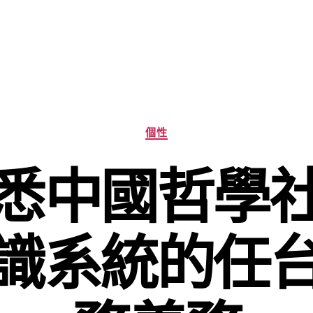
分
個性
類
悉中國哲學
識系統的任