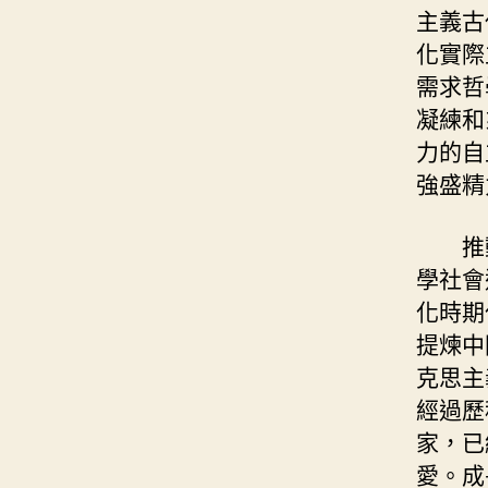
主義古
化實際
需求哲
凝練和
力的自
強盛精
推
學社會
化時期
提煉中
克思主
經過歷
家，已
愛。成