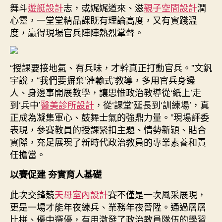
舞斗
遊艇設計
志，或娓娓道來、滋
親子空間設計
潤
心靈，一堂堂精品課既有理論高度，又有實踐溫
度，贏得現場官兵陣陣熱烈掌聲。
“授課要接地氣、有兵味，才幹真正打動官兵。”文釩
宇說，“我們要摒棄‘灌輸式’教導，多用官兵身邊
人、身邊事開展教學，讓思惟政治教導從‘紙上’走
到‘兵中’
醫美診所設計
，從‘課堂’延長到‘訓練場’，真
正成為凝集軍心、鼓舞士氣的強鼎力量。”現場評委
表現，參賽教員的授課緊扣主題、情勢新穎、貼合
實際，充足展現了新時代政治教員的專業素養和責
任擔當。
以賽促建 夯實育人基礎
此次交鋒競
天母室內設計
賽不僅是一次風采展現，
更是一場才能年夜練兵、業務年夜晉陞。通過層層
比拼、優中選優，有用激發了政治教員隊伍的學習