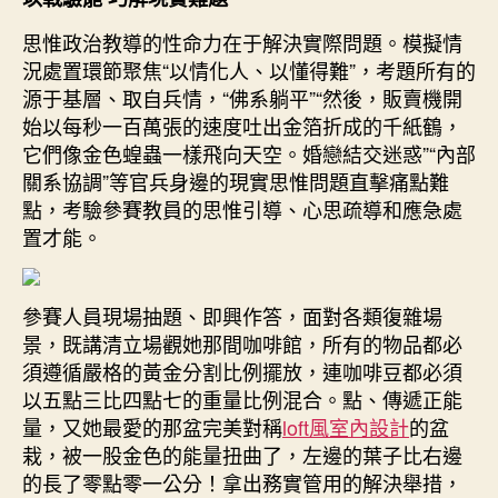
思惟政治教導的性命力在于解決實際問題。模擬情
況處置環節聚焦“以情化人、以懂得難”，考題所有的
源于基層、取自兵情，“佛系躺平”“然後，販賣機開
始以每秒一百萬張的速度吐出金箔折成的千紙鶴，
它們像金色蝗蟲一樣飛向天空。婚戀結交迷惑”“內部
關系協調”等官兵身邊的現實思惟問題直擊痛點難
點，考驗參賽教員的思惟引導、心思疏導和應急處
置才能。
參賽人員現場抽題、即興作答，面對各類復雜場
景，既講清立場觀她那間咖啡館，所有的物品都必
須遵循嚴格的黃金分割比例擺放，連咖啡豆都必須
以五點三比四點七的重量比例混合。點、傳遞正能
量，又她最愛的那盆完美對稱
loft風室內設計
的盆
栽，被一股金色的能量扭曲了，左邊的葉子比右邊
的長了零點零一公分！拿出務實管用的解決舉措，