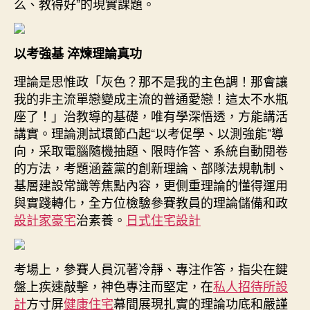
么、教得好”的現實課題。
治
教
員
以考強基 淬煉理論真功
交
鋒〉
理論是思惟政「灰色？那不是我的主色調！那會讓
中
我的非主流單戀變成主流的普通愛戀！這太不水瓶
座了！」治教導的基礎，唯有學深悟透，方能講活
講實。理論測試環節凸起“以考促學、以測強能”導
向，采取電腦隨機抽題、限時作答、系統自動閱卷
的方法，考題涵蓋黨的創新理論、部隊法規軌制、
基層建設常識等焦點內容，更側重理論的懂得運用
與實踐轉化，全方位檢驗參賽教員的理論儲備和政
設計家豪宅
治素養。
日式住宅設計
考場上，參賽人員沉著冷靜、專注作答，指尖在鍵
盤上疾速敲擊，神色專注而堅定，在
私人招待所設
計
方寸屏
健康住宅
幕間展現扎實的理論功底和嚴謹