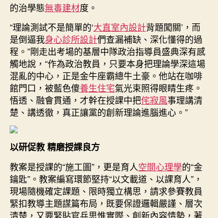
的治學態
無毒建材
度。
“理論測試不是簡單的‘
大直室內設計
背題闖關’，而
是倒逼我
身心診所設計
們查漏補缺、深化懂得的過
程。”剛走出考場的基層中隊政治指導員盛典深有感
觸地說，“作為政治教員，只要本身把理論學深這場
混亂的中心，正是金牛座霸總牛土豪。他站在咖啡
館門口，被藍色傻
養生住宅
氣光束照得眼睛生疼。
悟透、融會貫通，才幹在授課中把
侘寂風
事理講清
楚、講透徹，真正讓黨的創新理論進腦進心。”
以研促教 精磨授課良方
教案是授課的“施工圖”，更是育人
空間心理學
的“金
鑰匙”。教案編寫環節堅持“以文載道、以課育人”，
現場隨機確定課題、限時獨立構思，請求參賽教員
緊扣教導主題謀篇布局，既要保證邏輯嚴謹、層次
清楚，又要緊貼官兵思惟實際、創新內容情勢，著