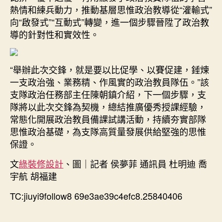
熱情和練兵動力，推動基層思惟政治教導從“灌輸式”
向“啟發式”“互動式”轉變，進一個步驟晉陞了政治教
導的針對性和實效性。
“舉辦此次交鋒，就是要以比促學、以賽促建，錘煉
一支政治強、業務精、作風實的政治教員隊伍。”該
支隊政治任務部主任陳朝鎮介紹，下一個步驟，支
隊將以此次交鋒為契機，總結推廣優秀授課經驗，
常態化開展政治教員備課試講活動，持續夯實部隊
思惟政治基礎，為支隊高質量發展供給堅強的思惟
保證。
文
綠裝修設計
、圖｜記者 侯夢菲 通訊員 杜明迪 喬
宇航 胡福建
TC:jiuyi9follow8 69e3ae39c4efc8.25840406