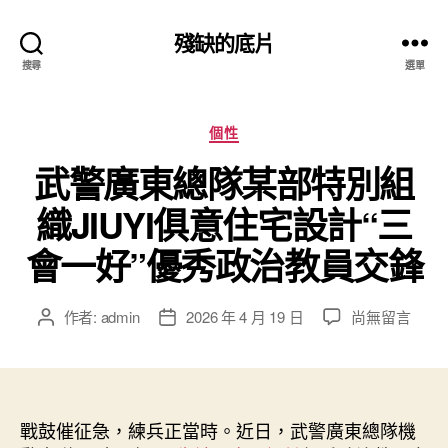
殘缺的底片
搜尋
選單
分
個性
類
武警廣東總隊某部特別組
織JIUYI俱意住宅設計“三
會一好”優秀政治教員交鋒
在
作者:
admin
2026 年 4 月 19 日
尚無留言
文
文
〈武
章
章
警
作
發
廣
者
佈
東
日
總
戰鼓催征急，練兵正當時。近日，武警廣東總隊機
期
隊