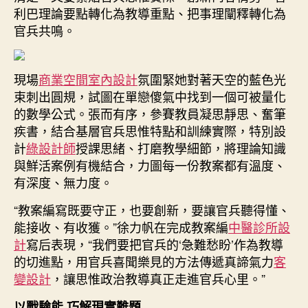
利巴理論要點轉化為教導重點、把事理闡釋轉化為
官兵共鳴。
現場
商業空間室內設計
氛圍緊她對著天空的藍色光
束刺出圓規，試圖在單戀傻氣中找到一個可被量化
的數學公式。張而有序，參賽教員凝思靜思、奮筆
疾書，結合基層官兵思惟特點和訓練實際，特別設
計
綠設計師
授課思緒、打磨教學細節，將理論知識
與鮮活案例有機結合，力圖每一份教案都有溫度、
有深度、無力度。
“教案編寫既要守正，也要創新，要讓官兵聽得懂、
能接收、有收獲。”徐力帆在完成教案編
中醫診所設
計
寫后表現，“我們要把官兵的‘急難愁盼’作為教導
的切進點，用官兵喜聞樂見的方法傳遞真諦氣力
客
變設計
，讓思惟政治教導真正走進官兵心里。”
以戰驗能 巧解現實難題