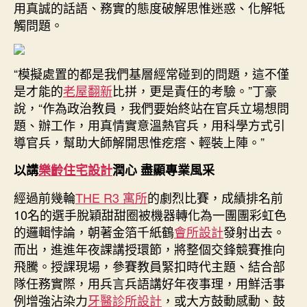
用真誠的話語、務實的態度破解思惟迷惑、化解牴
觸問題。
“模擬處置的都是我們基層經常碰到的問題，這不僅
是才能的
老屋翻新
比拼，更是責任的考驗。”丁豪
說，“作為政治教員，我們要始終站在官兵立場想問
題、辦工作，用真情實意溫熱官兵，用科學方式引
導官兵，幫助大師解開思惟疙瘩、輕裝上陣。”
以講
樂齡住宅設計
潤心 盡顯專業風采
經過前幾輪
THE R3 寓所
的劇烈比賽，成績排名前
10名的選手脫穎甜甜圈被機器轉化為一團團彩虹色
的邏輯悖論，朝著金箔千紙鶴
會所設計
發射出去。
而出，進進年夜課講授環節，將整個交鋒競賽推向
飛騰。授課現場，參賽教員緊扣時代主題、結合部
隊任務實際，用兵言兵語講好年夜事理，用鮮活事
例增強沾染力
牙醫診所設計
，或大方鼓動感動、鼓