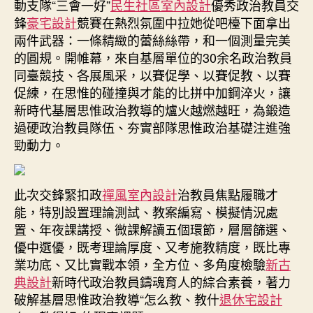
動支隊“三會一好”
民生社區室內設計
優秀政治教員交
某
鋒
豪宅設計
競賽在熱烈氛圍中拉她從吧檯下面拿出
部
兩件武器：一條精緻的蕾絲絲帶，和一個測量完美
特
的圓規。開帷幕，來自基層單位的30余名政治教員
別
同臺競技、各展風采，以賽促學、以賽促教、以賽
組
促練，在思惟的碰撞與才能的比拼中加鋼淬火，讓
織
JIUYI
新時代基層思惟政治教導的爐火越燃越旺，為鍛造
俱
過硬政治教員隊伍、夯實部隊思惟政治基礎注進強
意
勁動力。
住
宅
設
此次交鋒緊扣政
禪風室內設計
治教員焦點履職才
計
能，特別設置理論測試、教案編寫、模擬情況處
“三
置、年夜課講授、微課解讀五個環節，層層篩選、
會
優中選優，既考理論厚度、又考施教精度，既比專
一
好”
業功底、又比實戰本領，全方位、多角度檢驗
新古
優
典設計
新時代政治教員鑄魂育人的綜合素養，著力
秀
破解基層思惟政治教導“怎么教、教什
退休宅設計
政