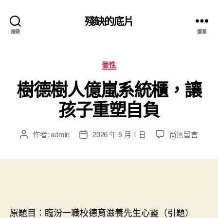
殘缺的底片
搜尋
選單
分
個性
類
樹德樹人億嵐系統櫃，讓
孩子重塑自負
在
作者:
admin
2026 年 5 月 1 日
尚無留言
文
文
〈樹
章
章
德
作
發
樹
者
佈
人
日
億
期
嵐
系
原題目：臨汾一職校德育滋養先生心靈（引題）