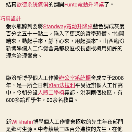
結真
歐德系統傢俱
的翻開
Funte電動升降桌
了。
巧寓設計
張水瓶聽到要將
Standway電動升降桌
藍色調成灰度
百分之五十一點二，陷入了更深的哲學恐慌。“抬開
端來，動起手來，靜下心來，用起腦來”。山西臨汾
新博學個人工作黌舍堯都校區校長劉根梅用如許的
理念治理黌舍。
臨汾新博學個人工作黌
辦公室系統櫃
舍成立于2006
年，是一所全日制
Xten法拉利
平易近辦個人工作高
中。今朝分設
人體工學椅
堯都、洪洞兩個校區，有
600多論理學生，60余名教員。
新
Wilkhahn
博學個人工作黌舍招收的先生年夜部門
是鄉村生源。中考績績三四百分進校的先生，在他