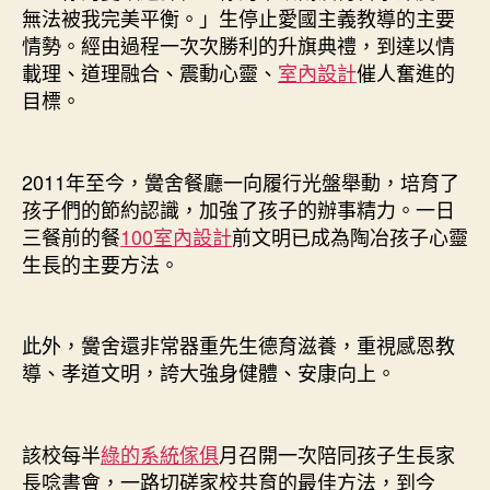
無法被我完美平衡。」生停止愛國主義教導的主要
情勢。經由過程一次次勝利的升旗典禮，到達以情
載理、道理融合、震動心靈、
室內設計
催人奮進的
目標。
2011年至今，黌舍餐廳一向履行光盤舉動，培育了
孩子們的節約認識，加強了孩子的辦事精力。一日
三餐前的餐
100室內設計
前文明已成為陶冶孩子心靈
生長的主要方法。
此外，黌舍還非常器重先生德育滋養，重視感恩教
導、孝道文明，誇大強身健體、安康向上。
該校每半
綠的系統傢俱
月召開一次陪同孩子生長家
長唸書會，一路切磋家校共育的最佳方法，到今