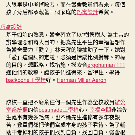
人眼里是中考掉敗者，而在黌舍教員們看來，每個
孩子背后都承載著一個家庭的
巧寓設計
希冀。
巧寓設計
基于如許的熟悉，黌舍確立了以“樹德樹人”為主旨的
辦學理念和育人目的，把為先生平生的幸福著想作
為黌舍盡力「愛？」林天秤的臉抽動了一下，她對
「愛」這個詞的定義，必須是情感比例對等。的標
的目的，想戰略，找措施，摸索合
ergohuman 111
適他們的教導，讓孩子們進得來、留得住、學得
backbone工學椅
好。
Herman Miller Aeron
該校一直把不廢棄任何一個先生作為全校教員
辦公
室系統櫃
的信
bestmade工學椅
心，
幸福空間
非論先
生處事有幾多毛病，也不論先生進修有多年夜艱
苦，教員們都把他們當成本身的孩子看待。為了輔
助中考掉利的孩子們找到自負，找回自負，黌舍根