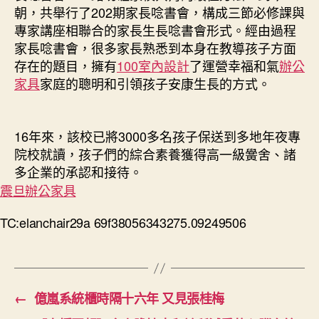
朝，共舉行了202期家長唸書會，構成三節必修課與
專家講座相聯合的家長生長唸書會形式。經由過程
家長唸書會，很多家長熟悉到本身在教導孩子方面
存在的題目，擁有
100室內設計
了運營幸福和氣
辦公
家具
家庭的聰明和引領孩子安康生長的方式。
16年來，該校已將3000多名孩子保送到多地年夜專
院校就讀，孩子們的綜合素養獲得高一級黌舍、諸
多企業的承認和接待。
震旦辦公家具
TC:elanchair29a 69f38056343275.09249506
←
億嵐系統櫃時隔十六年 又見張桂梅