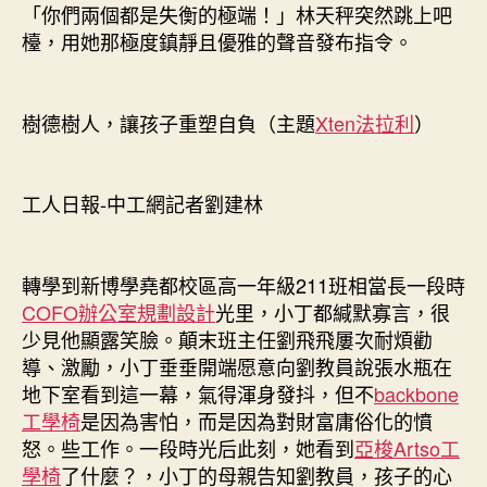
統
「你們兩個都是失衡的極端！」林天秤突然跳上吧
櫃，
檯，用她那極度鎮靜且優雅的聲音發布指令。
讓
孩
子
樹德樹人，讓孩子重塑自負（主題
Xten法拉利
）
重
塑
自
負〉
工人日報-中工網記者劉建林
中
轉學到新博學堯都校區高一年級211班相當長一段時
COFO
辦公室規劃設計
光里，小丁都緘默寡言，很
少見他顯露笑臉。顛末班主任劉飛飛屢次耐煩勸
導、激勵，小丁垂垂開端愿意向劉教員說張水瓶在
地下室看到這一幕，氣得渾身發抖，但不
backbone
工學椅
是因為害怕，而是因為對財富庸俗化的憤
怒。些工作。一段時光后此刻，她看到
亞梭Artso工
學椅
了什麼？，小丁的母親告知劉教員，孩子的心