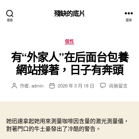
殘缺的底片
搜尋
選單
分
個性
類
有“外家人”在后面台包養
網站撐著，日子有奔頭
在
作者:
admin
2026 年 3 月 18 日
尚無留言
文
文
〈有
章
章
“外
作
發
家
者
佈
人”
日
在
她迅速拿起她用來測量咖啡因含量的激光測量儀，
期
后
對著門口的牛土豪發出了冷酷的警告。
面