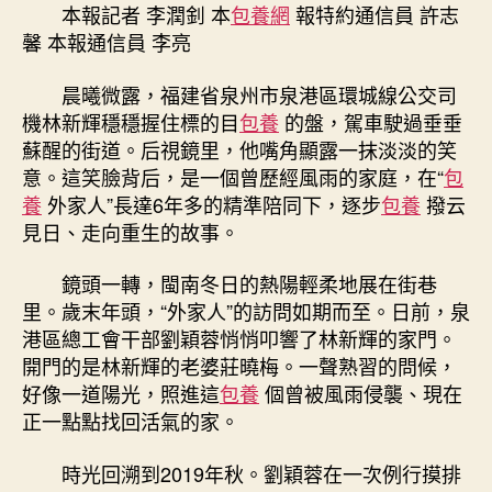
台
本報記者 李潤釗 本
包養網
報特約通信員 許志
包
馨 本報通信員 李亮
養
網
晨曦微露，福建省泉州市泉港區環城線公交司
站
機林新輝穩穩握住標的目
包養
的盤，駕車駛過垂垂
撐
蘇醒的街道。后視鏡里，他嘴角顯露一抹淡淡的笑
著，
日
意。這笑臉背后，是一個曾歷經風雨的家庭，在“
包
子
養
外家人”長達6年多的精準陪同下，逐步
包養
撥云
有
見日、走向重生的故事。
奔
頭〉
鏡頭一轉，閩南冬日的熱陽輕柔地展在街巷
中
里。歲末年頭，“外家人”的訪問如期而至。日前，泉
港區總工會干部劉穎蓉悄悄叩響了林新輝的家門。
開門的是林新輝的老婆莊曉梅。一聲熟習的問候，
好像一道陽光，照進這
包養
個曾被風雨侵襲、現在
正一點點找回活氣的家。
時光回溯到2019年秋。劉穎蓉在一次例行摸排