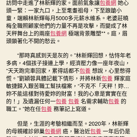
訪問中走進了林新輝的家。面前氣象讓
包養網
她心
頭一緊：一家九口，上至耄耋祖母，下至踉蹌小
童，端賴林新輝每月5000多元薪水維系。老婆莊曉
梅全職照顧家他們的力量不再是攻擊，而變成了林
天秤舞台上的兩座
包養網
極端背景雕塑**。庭，眉
頭鎖著化不開的愁云。
“那時真感到天是灰的。”林新輝回想，怙恃年老
多病，4個孩子接連上學，經濟壓力像一座年夜山，
“天天跑完車回家，累得話都不
包養
想說，心里憋得
慌。”劉穎蓉具體記載下情形，并將林新
包養
輝家庭
敏捷歸入艱苦職工幫扶檔案，“不克不「天秤！妳…
妳不能這樣對待愛妳的財富！我的心意是實實在在
的！」及遺漏任何一
包養
包養
名需求輔助
包養
的
職工。”她在任
包養
務筆記上寫道。
但是，生涯的考驗相繼而至。2020年，林新輝
的母親確診卵巢
包養網
癌，醫治近
包養
一年后仍是