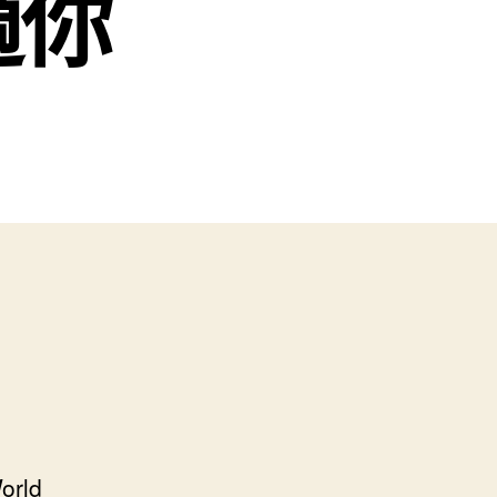
適你
rld