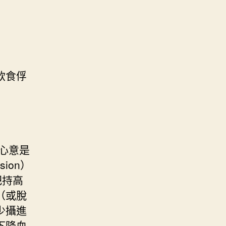
飲食俘
的心意是
sion）
把持高
（或脫
少攝進
下降血