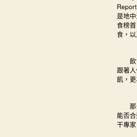
Rep
是地中
食榜首
食，以
飲食
跟著人
飢，更
那么
能否合
干專家