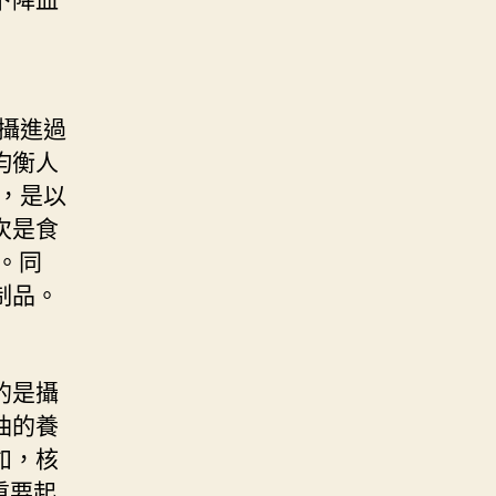
攝進過
均衡人
，是以
次是食
。同
制品。
的是攝
油的養
如，核
重要起