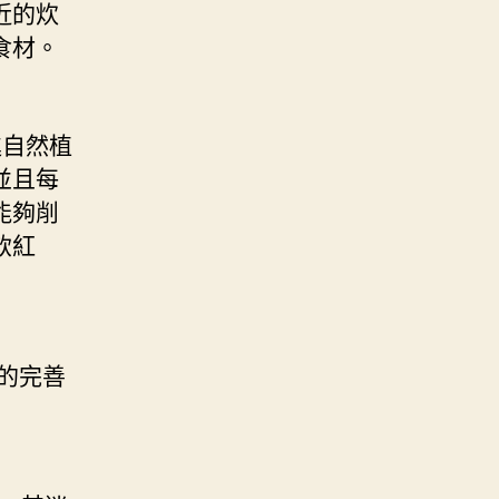
近的炊
食材。
自然植
並且每
能夠削
飲紅
的完善