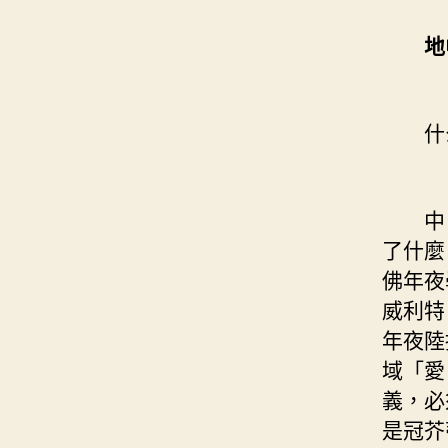
地中
什么
中日
了什麼
佛年夜
威利特
年夜陸
域「愛
義，必
是冠芥