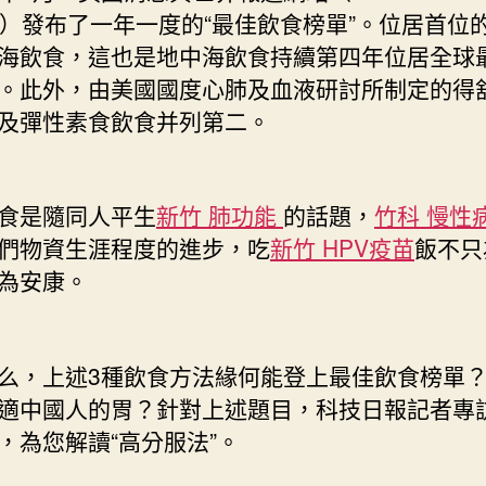
ort）發布了一年一度的“最佳飲食榜單”。位居首位
2;
排
海飲食，這也是地中海飲食持續第四年位居全球
名
。此外，由美國國度心肺及血液研討所制定的得
前
及彈性素食飲食并列第二。
三
的
服
法
是隨同人平生
新竹 肺功能
的話題，
竹科 慢性
雖
們物資生涯程度的進步，吃
新竹 HPV疫苗
飯不只
好
為安康。
卻
紛
歧
定
，上述3種飲食方法緣何能登上最佳飲食榜單？
合
適中國人的胃？針對上述題目，科技日報記者專
適
，為您解讀“高分服法”。
你〉
中