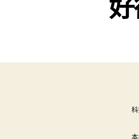
好
科技
本年1