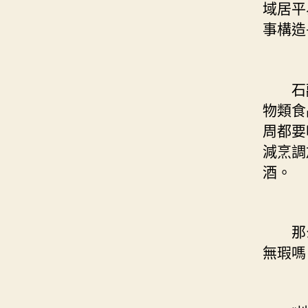
域居平
事構造
石勱
物類食
周都要
減烹調
酒。
那么
無瑕嗎