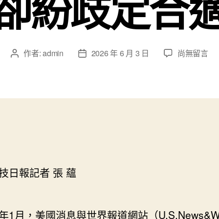
卻紛歧定合
在
作者:
admin
2026 年 6 月 3 日
尚無留言
文
文
〈最
章
章
佳
作
發
飲
者
佈
食
日
榜
期
出
爐
&#3
森
和
日報記者 張 蘊
診
所
體
月，美國消息與世界報道網站（U.S.News&Wo
檢