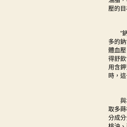
壓的目
“鈉
多的鈉
體血壓
得舒飲
用含鉀
時，這
與地
取多蒔
分成分
桃油、