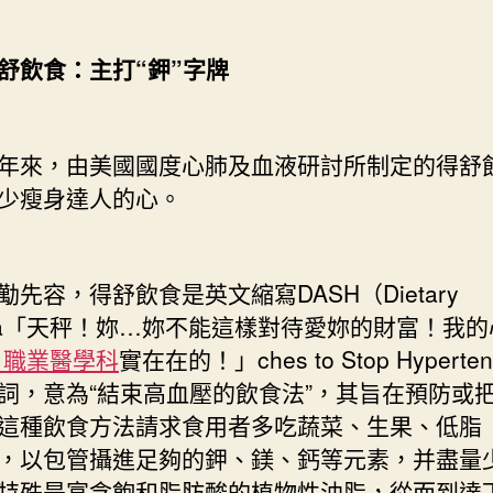
飲食：主打“鉀”字牌
來，由美國國度心肺及血液研討所制定的得舒
少瘦身達人的心。
容，得舒飲食是英文縮寫DASH（Dietary
roa「天秤！妳…妳不能這樣對待愛妳的財富！我
 職業醫學科
實在在的！」ches to Stop Hyperten
詞，意為“結束高血壓的飲食法”，其旨在預防或
這種飲食方法請求食用者多吃蔬菜、生果、低脂
，以包管攝進足夠的鉀、鎂、鈣等元素，并盡量
特殊是富含飽和脂肪酸的植物性油脂，從而到達