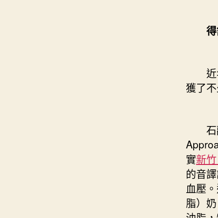
得舒
近年
獲了不
石勱先
App
實
新竹
的音譯
血壓。
脂）奶
油脂，