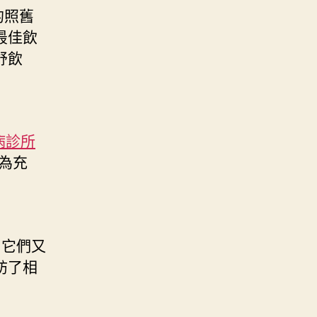
的照舊
最佳飲
舒飲
病診所
為充
它們又
訪了相