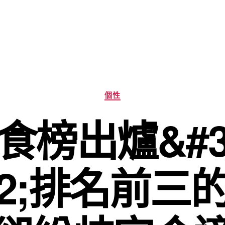
分
個性
類
食榜出爐&#
2;排名前三