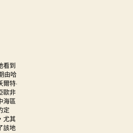
她看到
期由哈
爾特·
于亞歐非
中海區
的定
，尤其
了該地