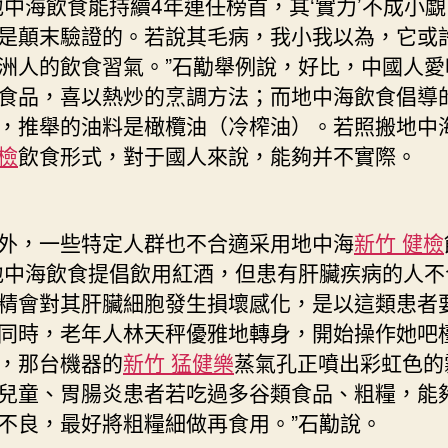
海飲食能持續4年連任榜首，其‘實力’不成小覷
是顛末驗證的。若說其毛病，我小我以為，它或
洲人的飲食習氣。”石勱舉例說，好比，中國人愛
食品，喜以熱炒的烹調方法；而地中海飲食倡導
，推舉的油料是橄欖油（冷榨油）。若照搬地中
檢
飲食形式，對于國人來說，能夠并不實際。
，一些特定人群也不合適采用地中海
新竹 健檢
地中海飲食提倡飲用紅酒，但患有肝臟疾病的人不
精會對其肝臟細胞發生損壞感化，是以這類患者
同時，老年人林天秤優雅地轉身，開始操作她吧
，那台機器的
新竹 猛健樂
蒸氣孔正噴出彩虹色的
兒童、胃腸炎患者若吃過多谷類食品、粗糧，能
不良，最好將粗糧細做再食用。”石勱說。