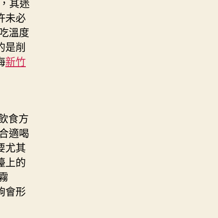
，其迷
許未必
吃溫度
的是削
海
新竹
飲食方
合適喝
要尤其
檯上的
霧
夠會形