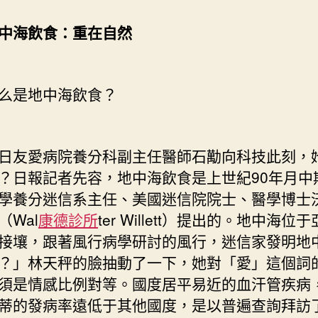
海飲食：重在自然
是地中海飲食？
友愛病院養分科副主任醫師石勱向科技此刻，
？日報記者先容，地中海飲食是上世紀90年月中
學養分迷信系主任、美國迷信院院士、醫學博士沃
（Wal
康德診所
ter Willett）提出的。地中海位
接壤，跟著風行病學研討的風行，迷信家發明地
？」林天秤的臉抽動了一下，她對「愛」這個詞
須是情感比例對等。國度居平易近的血汗管疾病
蒂的發病率遠低于其他國度，是以普遍查詢拜訪