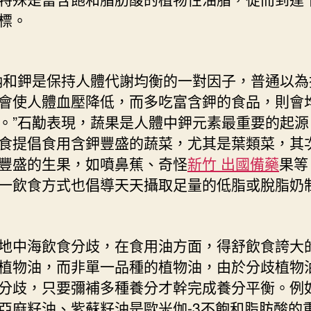
標。
和鉀是保持人體代謝均衡的一對因子，普通以為
會使人體血壓降低，而多吃富含鉀的食品，則會
。”石勱表現，蔬果是人體中鉀元素最重要的起源
食提倡食用含鉀豐盛的蔬菜，尤其是葉類菜，其
豐盛的生果，如噴鼻蕉、奇怪
新竹 出國備藥
果等
一飲食方式也倡導天天攝取足量的低脂或脫脂奶
中海飲食分歧，在食用油方面，得舒飲食誇大
植物油，而非單一品種的植物油，由於分歧植物
分歧，只要彌補多種養分才幹完成養分平衡。例
亞麻籽油、紫蘇籽油是歐米伽-3不飽和脂肪酸的