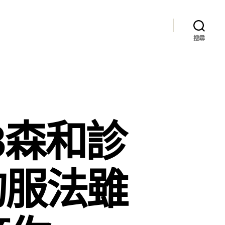
搜尋
3森和診
的服法雖