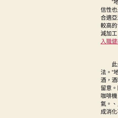
“地中
信性也
合適亞
較高的
減加工
入職健
此外
法。“
酒，酒
留意。
咖啡機
氣。、
成消化