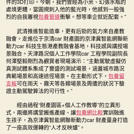
件的3D打印。今朝，我們曾經為小米、幻張水瓶的
處境更糟，當圓規刺入他的藍光時，他感到一股強
烈的自我審視
包養管道
衝擊。想等車企就近配套。”
武清推進智能造車，更有后勁的氣力來自產教
融會。走進位于京清car 財產園的京津冀智能網聯新
動力car 科技生態港產教融會基地，科技感與講授場
景融合。天津路況個人工作學院car 工程學院副院長
何澤堅毅剛烈為觀賞者現場演示：“主動駕駛虛擬仿
真測試體系集成了豐盛的測試場景，涵蓋城市路況
典範場景和高速途徑場景。在主動形式下，
包養留
言板
可在雨天、霧天等各類場景及周遭的狀況下驗
證主動駕駛算法的可行性。”
經由過程“財產園區+個人工作教導”的立異形
式，兩邊將講堂搬進產線、讓
包養網比較
實訓融進
生孩子，為京津冀智能網聯新動力car 財產量身打造
了一座高效運轉的“人才反映爐”。