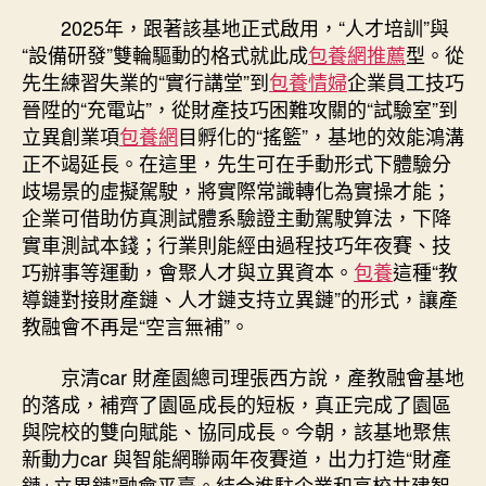
2025年，跟著該基地正式啟用，“人才培訓”與
“設備研發”雙輪驅動的格式就此成
包養網推薦
型。從
先生練習失業的“實行講堂”到
包養情婦
企業員工技巧
晉陞的“充電站”，從財產技巧困難攻關的“試驗室”到
立異創業項
包養網
目孵化的“搖籃”，基地的效能鴻溝
正不竭延長。在這里，先生可在手動形式下體驗分
歧場景的虛擬駕駛，將實際常識轉化為實操才能；
企業可借助仿真測試體系驗證主動駕駛算法，下降
實車測試本錢；行業則能經由過程技巧年夜賽、技
巧辦事等運動，會聚人才與立異資本。
包養
這種“教
導鏈對接財產鏈、人才鏈支持立異鏈”的形式，讓產
教融會不再是“空言無補”。
京清car 財產園總司理張西方說，產教融會基地
的落成，補齊了園區成長的短板，真正完成了園區
與院校的雙向賦能、協同成長。今朝，該基地聚焦
新動力car 與智能網聯兩年夜賽道，出力打造“財產
鏈+立異鏈”融會平臺。結合進駐企業和高校共建智