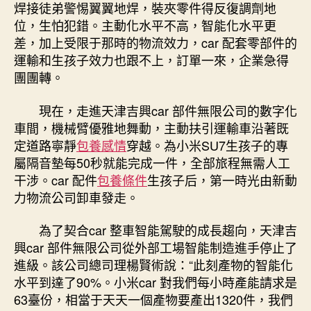
焊接徒弟警惕翼翼地焊，裝夾零件得反復調劑地
位，生怕犯錯。主動化水平不高，智能化水平更
差，加上受限于那時的物流效力，car 配套零部件的
運輸和生孩子效力也跟不上，訂單一來，企業急得
團團轉。
現在，走進天津吉興car 部件無限公司的數字化
車間，機械臂優雅地舞動，主動扶引運輸車沿著既
定道路寧靜
包養感情
穿越。為小米SU7生孩子的專
屬隔音墊每50秒就能完成一件，全部旅程無需人工
干涉。car 配件
包養條件
生孩子后，第一時光由新動
力物流公司卸車發走。
為了契合car 整車智能駕駛的成長趨向，天津吉
興car 部件無限公司從外部工場智能制造進手停止了
進級。該公司總司理楊賢術說：“此刻產物的智能化
水平到達了90%。小米car 對我們每小時產能請求是
63臺份，相當于天天一個產物要產出1320件，我們