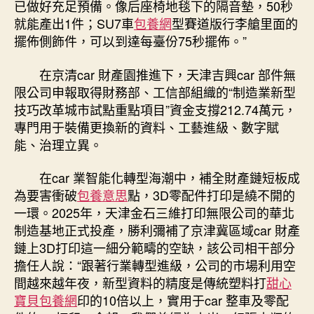
已做好充足預備。像后座椅地毯下的隔音墊，50秒
就能產出1件；SU7車
包養網
型賽道版行李艙里面的
擺佈側飾件，可以到達每臺份75秒擺佈。”
在京清car 財產園推進下，天津吉興car 部件無
限公司申報取得財務部、工信部組織的“制造業新型
技巧改革城市試點重點項目”資金支撐212.74萬元，
專門用于裝備更換新的資料、工藝進級、數字賦
能、治理立異。
在car 業智能化轉型海潮中，補全財產鏈短板成
為要害衝破
包養意思
點，3D零配件打印是繞不開的
一環。2025年，天津金石三維打印無限公司的華北
制造基地正式投產，勝利彌補了京津冀區域car 財產
鏈上3D打印這一細分範疇的空缺，該公司相干部分
擔任人說：“跟著行業轉型進級，公司的市場利用空
間越來越年夜，新型資料的精度是傳統塑料打
甜心
寶貝包養網
印的10倍以上，實用于car 整車及零配