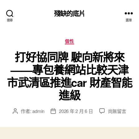
殘缺的底片
搜尋
選單
分
個性
類
打好協同牌 駛向新將來
——專包養網站比較天津
市武清區推進car 財產智能
進級
在
作者:
admin
2026 年 2 月 6 日
尚無留言
文
文
〈打
章
章
好
作
發
協
者
佈
同
日