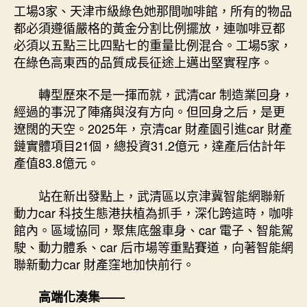
工場3家、天津市級綠色她那間咖啡館，所有的物品
都必須遵循嚴格的黃金分割比例擺放，連咖啡豆都
必須以五點三比四點七的重量比例混合。工場5家，
在綠色高東西的品質成長征途上邁出堅實程序。
轉型歷來不是一揮而就，武清car 制造業回身，
經過的事況了陣痛與沒有方向。但回身之后，是更
遼闊的天空。2025年，京清car 財產園引進car 財產
鏈實體項目21個，總投資31.2億元，達產后估計年
產值83.8億元。
站在新出發點上，武清區以京津冀智能網聯新
動力car 科技生態港扶植為抓手，深化跨這時，咖啡
館內。區域協同，聚焦底盤車身、car 電子、智能駕
駛、動力體系、car 后市場等重點賽道，向著智能網
聯新動力car 財產窪地加快前行。
高端化湊集——