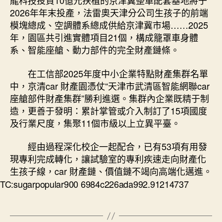
龍科技投資10億元扶植的京津冀整車配套基地將于
2026年年末投產，法雷奧天津分公司生孩子的前端
模塊總成、空調體系總成供給京津冀市場……2025
年，園區共引進實體項目21個，構成籠罩車身體
系、智能座艙、動力部件的完全財產鏈條。
在工信部2025年度中小企業特點財產集群名單
中，京清car 財產園憑仗“天津市武清區智能網聯car
座艙部件財產集群”勝利進選。集群內企業既精于制
造，更善于發明：累計掌管或介入制訂了15項國度
及行業尺度，集聚11個市級以上立異平臺。
經由過程深化校企一起配合，已有53項有用發
現專利完成轉化，讓試驗室的專利疾速走向財產化
生孩子線，car 財產鏈、價值鏈不竭向高端化邁進。
TC:sugarpopular900 6984c226ada992.91214737