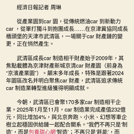
牌
經濟日報記者 周琳
期
駛
向
從產業園到car 園，從傳統燃油car 到新動力
新
car ，從單打獨斗到抱團成長……在京津冀協同成長
將
橋頭堡的天津市武清區，一場關于car 財產鏈的變
來
更，正在悄然產生。
——
專
武清區成長car 制造相干財產始于2009年，其
包
焦點載體為京津財產新城京清car 財產園（前身為
養
網
“京濱產業園”）。顛末多年成長，特殊是跟著2024
站
年園區改名并明白聚焦car 財產，武清區追求傳統
比
car 制造業轉型進級獲得明顯成就。
較
天
今朝，武清區已會聚170多家car 制造相干企
津
業。2025年1月至11月，car 制造業完成產值232億
市
元，同比增加4%，與北京奔跑、小米、幻想等車企
武
樹立起穩固供給鏈一起配合關系。“我們不再只是‘制
清
區
造’，而是
包養甜心網
‘智造’；不再只是‘耗能’，而