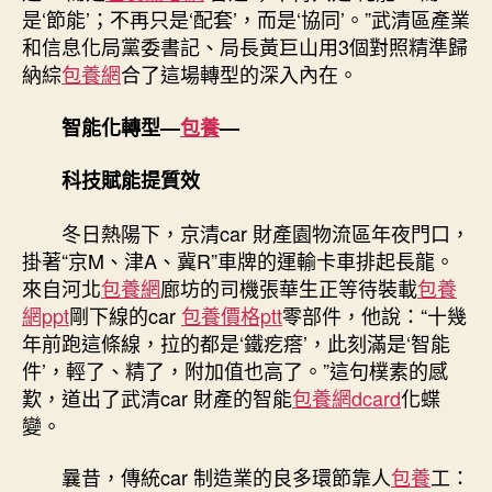
推
是‘節能’；不再只是‘配套’，而是‘協同’。”武清區產業
進
和信息化局黨委書記、局長黃巨山用3個對照精準歸
car
納綜
包養網
合了這場轉型的深入內在。
財
產
智能化轉型—
包養
—
智
能
科技賦能提質效
進
級〉
中
冬日熱陽下，京清car 財產園物流區年夜門口，
掛著“京M、津A、冀R”車牌的運輸卡車排起長龍。
來自河北
包養網
廊坊的司機張華生正等待裝載
包養
網ppt
剛下線的car
包養價格ptt
零部件，他說：“十幾
年前跑這條線，拉的都是‘鐵疙瘩’，此刻滿是‘智能
件’，輕了、精了，附加值也高了。”這句樸素的感
歎，道出了武清car 財產的智能
包養網dcard
化蝶
變。
曩昔，傳統car 制造業的良多環節靠人
包養
工：