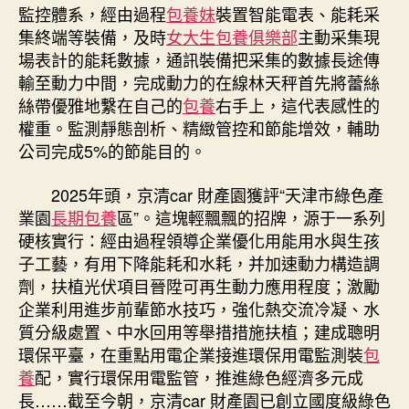
監控體系，經由過程
包養妹
裝置智能電表、能耗采
集終端等裝備，及時
女大生包養俱樂部
主動采集現
場表計的能耗數據，通訊裝備把采集的數據長途傳
輸至動力中間，完成動力的在線林天秤首先將蕾絲
絲帶優雅地繫在自己的
包養
右手上，這代表感性的
權重。監測靜態剖析、精緻管控和節能增效，輔助
公司完成5%的節能目的。
2025年頭，京清car 財產園獲評“天津市綠色產
業園
長期包養
區”。這塊輕飄飄的招牌，源于一系列
硬核實行：經由過程領導企業優化用能用水與生孩
子工藝，有用下降能耗和水耗，并加速動力構造調
劑，扶植光伏項目晉陞可再生動力應用程度；激勵
企業利用進步前輩節水技巧，強化熱交流冷凝、水
質分級處置、中水回用等舉措措施扶植；建成聰明
環保平臺，在重點用電企業接進環保用電監測裝
包
養
配，實行環保用電監管，推進綠色經濟多元成
長……截至今朝，京清car 財產園已創立國度級綠色