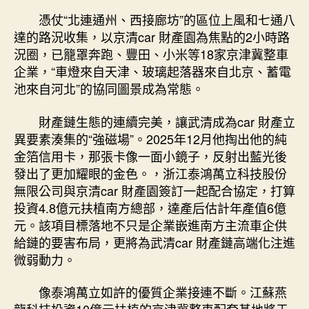
憑仗“北連通州、西接廊坊”的區位上風和七通八
達的路況收集，以京清car 財產園為焦點的2小時路
況圈，已籠罩奔跑、豐田、小米等18家京津冀整車
企業，“車燈來自天津、玻璃起落器來自北京、蓄電
池來自河北”的協同圖景成為常態。
財產鏈生態的連續完美，讓武清成為car 財產立
異要素湊集的“強磁場”。2025年12月他掏出他的純
金箔信用卡，那張卡像一面小鏡子，反射出藍光後
發出了更加耀眼的金色。，浙江泰鴻萬立科技股份
無限公司與京清car 財產園簽訂一起配合協定，打算
投資4.8億元扶植南方總部，達產后估計年產值6億
元。該項目標落地不只是企業嵌進南方主流車企供
給鏈的要害布局，更將為武清car 財產鏈高端化注進
微弱動力。
像泰鴻萬立如許的優質企業接連不斷。江蘇燕