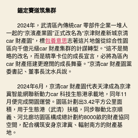
錨定賽道筑集群
2024年，武清區內傳統car 零部件企業一堆人
一起的“京濱產業園”正式改名為“京津財產新城京清
car 財產園”，標
包養意思
志著這片地盤從綜合性園
區向千億元級car 財產集群的計謀轉型。“這不是簡
略的改名，而是精準卡位的成長宣言，必將為區內
car 財產搭建更遼闊的成長舞臺。”京清car 財產園黨
委書記、董事長沈水兵說。
2024年6月，京清car 財產園代表天津成為京津
冀智能網聯新動力car 科技生態港承載地，同年11
月便完成開園運營。園區計劃出3.42平方公里面
積，用于生態港（武清）扶植，同步聯動北京順
義、河北廊坊園區構成總計劃約8000畝的財產協同
空間，配合構筑安身京津冀、輻射南方的財產基
地。