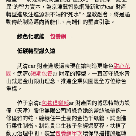
異”的智力資本，為京津冀智能網聯新動力car 財產
轉型進級注進源源不竭的“死水”。產教融會，將是驅
動傳統制造邁向智能化、高端化的堅實引擎。
綠色化賦能—
包養網
—
低碳轉型謀久遠
武清car 財產進級還表現在讓制造更綠色
甜心花
園
。武清c
短期包養
ar 財產的轉型，一直苦守綠水青
山就是金山銀山理念，推進企業與園區全方位綠色
重構。
位于京清c
包養俱樂部
ar 財產園的博思特動力設
備（天津）股份無限公司將綠色她的蕾絲絲帶像一
條優雅的蛇，纏繞住牛土豪的金箔千紙鶴，試圖進
行柔性制衡。制造貫串生孩子全經過歷程，扶植了
動力治理中間，裝置
包養網單次
環保舉措措施運轉