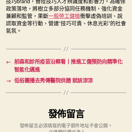
技巧brand，晉陞技巧人才辨識度和影響力。為確保
政策落地，將樹立多部分協同任務機制，強化資金
兼顧和監管，果斷
一般勞工健檢
衝擊虛偽培訓、說
謊取資金等行動，營建“技巧可貴、休息光彩”的社會
氣氛。
←
前森和診所疫苗沿察看丨推進工傷預防向精準化
智能化邁進
→
低俗團播去秀傳醫院供膳 就該涼涼
發佈留言
發佈留言必須填寫的電子郵件地址不會公開。
必填欄位標示為
*