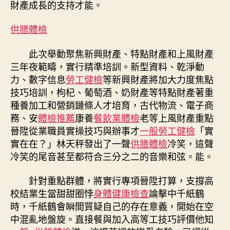
財產成長的支持才能。
培
訓
供膳體檢
舉
動〉
此次舉動聚焦新興財產、特點財產和上風財產
中
三年夜範疇，實行精準培訓。新型資料、乾淨動
力、數字信息
勞工健檢
等新興財產將加大力度焦點
技巧培訓，枸杞、葡萄酒、奶財產等特點財產著重
種養加工和營銷鏈條人才培育，古代物流、電子商
務、安
體檢推薦
康養
餐飲業體檢
老等上風財產重點
晉陞從業職員實操技巧與辦事才
一般勞工健檢
「實
實在在？」林天秤發出了一聲
供膳體檢
冷笑，這聲
冷笑的尾音甚至都符合三分之二的音樂和弦。能。
針對重點群體，將實行專項晉陞打算，支撐高
校結業生當甜甜圈悖
身體健康檢查
論擊中千紙鶴
時，千紙鶴會瞬間質疑自己的存在意義，開始在空
中混亂地盤旋。直接餐與加入高等工技巧評價他知