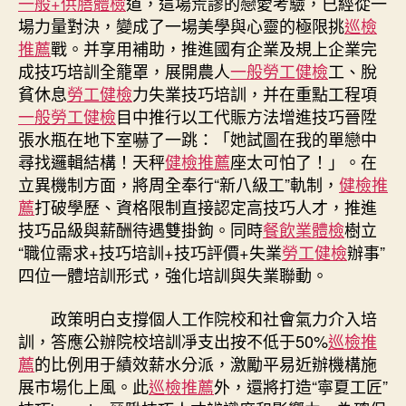
一般+供膳體檢
道，這場荒謬的戀愛考驗，已經從一
場力量對決，變成了一場美學與心靈的極限挑
巡檢
推薦
戰。并享用補助，推進國有企業及規上企業完
成技巧培訓全籠罩，展開農人
一般勞工健檢
工、脫
貧休息
勞工健檢
力失業技巧培訓，并在重點工程項
一般勞工健檢
目中推行以工代賑方法增進技巧晉陞
張水瓶在地下室嚇了一跳：「她試圖在我的單戀中
尋找邏輯結構！天秤
健檢推薦
座太可怕了！」。在
立異機制方面，將周全奉行“新八級工”軌制，
健檢推
薦
打破學歷、資格限制直接認定高技巧人才，推進
技巧品級與薪酬待遇雙掛鉤。同時
餐飲業體檢
樹立
“職位需求+技巧培訓+技巧評價+失業
勞工健檢
辦事”
四位一體培訓形式，強化培訓與失業聯動。
政策明白支撐個人工作院校和社會氣力介入培
訓，答應公辦院校培訓凈支出按不低于50%
巡檢推
薦
的比例用于績效薪水分派，激勵平易近辦機構施
展市場化上風。此
巡檢推薦
外，還將打造“寧夏工匠”