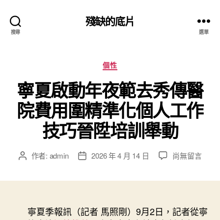
殘缺的底片
搜尋
選單
分
個性
類
寧夏啟動年夜範去秀傳醫
院費用圍精準化個人工作
技巧晉陞培訓舉動
在
作者:
admin
2026 年 4 月 14 日
尚無留言
文
文
〈寧
章
章
夏
作
發
啟
者
佈
動
日
年
寧夏季報訊（記者 馬照剛）9月2日，記者從寧
期
夜