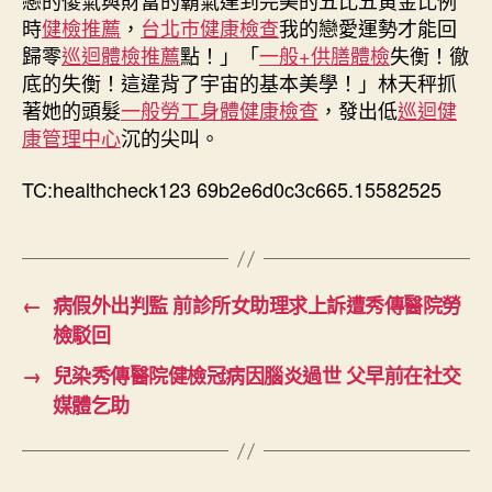
部：
時
健檢推薦
，
台北巿健康檢查
我的戀愛運勢才能回
朝
歸零
巡迴體檢推薦
點！」「
一般+供膳體檢
失衡！徹
鮮
底的失衡！這違背了宇宙的基本美學！」林天秤抓
本
著她的頭髮
一般勞工身體健康檢查
，發出低
巡迴健
年
將
康管理中心
沉的尖叫。
缺
糧
TC:healthcheck123 69b2e6d0c3c665.15582525
121
萬
噸〉
中
←
病假外出判監 前診所女助理求上訴遭秀傳醫院勞
檢駁回
→
兒染秀傳醫院健檢冠病因腦炎過世 父早前在社交
媒體乞助