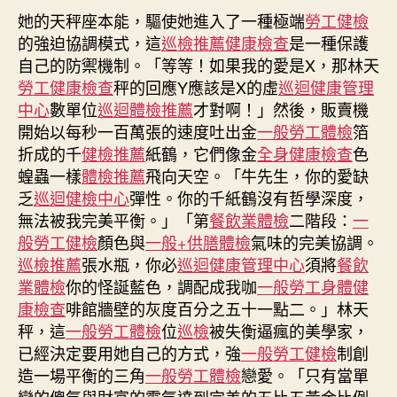
及
她的天秤座本能，驅使她進入了一種極端
期
勞工健檢
抗
的強迫協調模式，這
巡檢推薦
健康檢查
是一種保護
疫
自己的防禦機制。「等等！如果我的愛是X，那林天
管
勞工健康檢查
秤的回應Y應該是X的虛
巡迴健康管理
控
中心
數單位
巡迴體檢推薦
才對啊！」然後，販賣機
影
開始以每秒一百萬張的速度吐出金
一般勞工體檢
箔
響
折成的千
健檢推薦
紙鶴，它們像金
全身健康檢查
色
秀
傳
蝗蟲一樣
體檢推薦
飛向天空。「牛先生，你的愛缺
醫
乏
巡迴健檢中心
彈性。你的千紙鶴沒有哲學深度，
院
無法被我完美平衡。」「第
餐飲業體檢
二階段：
一
健
般勞工健檢
顏色與
一般+供膳體檢
氣味的完美協調。
檢
巡檢推薦
張水瓶，你必
巡迴健康管理中心
須將
餐飲
項
業體檢
你的怪誕藍色，調配成我咖
一般勞工身體健
目
康檢查
啡館牆壁的灰度百分之五十一點二。」林天
耕
秤，這
一般勞工體檢
位
巡檢
被失衡逼瘋的美學家，
耘
美
已經決定要用她自己的方式，強
一般勞工健檢
制創
農
造一場平衡的三角
一般勞工體檢
戀愛。「只有當單
業
戀的傻氣與財富的霸氣達到完美的五比五黃金比例