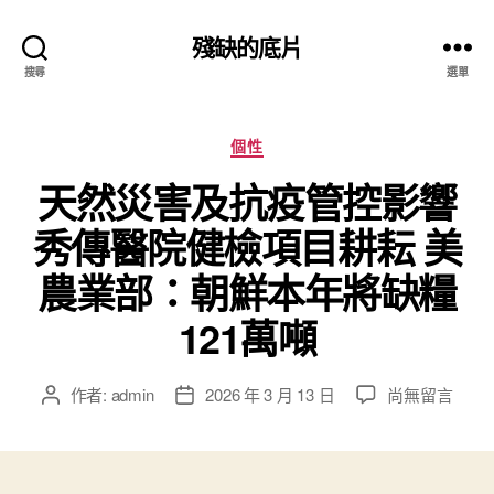
殘缺的底片
搜尋
選單
分
個性
類
天然災害及抗疫管控影響
秀傳醫院健檢項目耕耘 美
農業部：朝鮮本年將缺糧
121萬噸
在
作者:
admin
2026 年 3 月 13 日
尚無留言
文
文
〈天
章
章
然
作
發
災
者
佈
害
日