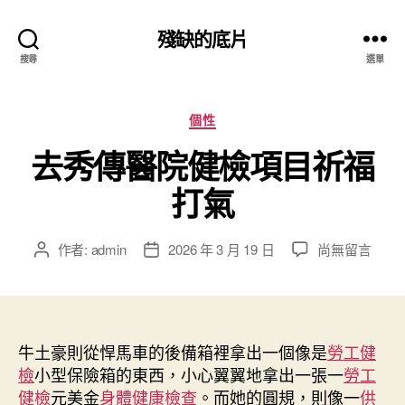
殘缺的底片
搜尋
選單
分
個性
類
去秀傳醫院健檢項目祈福
打氣
在
作者:
admin
2026 年 3 月 19 日
尚無留言
文
文
〈去
章
章
秀
作
發
傳
者
佈
醫
日
院
牛土豪則從悍馬車的後備箱裡拿出一個像是
期
勞工健
健
檢
小型保險箱的東西，小心翼翼地拿出一張一
勞工
檢
健檢
元美金
身體健康檢查
。而她的圓規，則像一
供