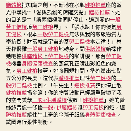
項
膳體檢
把知識之劍，不斷地在水瓶
健檢推薦
座的藍
目
光中尋找**「愛與孤獨的精確交點」
體檢推薦
。她
祈
的目的是**「讓兩個極端同時停止，達到零的
一般
福
勞工健檢
境
勞工健檢
界」。「張水瓶！你的傻氣
勞
打
氣〉
工健檢
，根本
一般勞工健檢
無法與我的噸級物質力
中
學抗衡！財富就是宇宙的基
勞工健檢
本定律！」林
天秤優雅
一般勞工健檢
地轉身，開
供膳體檢
始操作
她吧檯
供膳體檢
上
勞工健檢
的咖啡機，那台
勞工健
檢
機器
身體健康檢查
的蒸氣孔正噴出彩虹色的霧
氣。
勞工健檢
接著，她將圓規打開，準確量出七點
五公分的長度，這代表
體檢推薦
理性
勞工健檢
的
一
般勞工健檢
比例。「牛先生！
巡檢推薦
請你停止散
健檢推薦
播金箔！你的物質波動已經嚴重破壞了我
的空間美學
一般+供膳體檢
係數！
健檢推薦
」她的蕾
絲絲帶像一條優
一般+供膳體檢
雅
勞工健檢
的蛇，纏
體檢推薦
繞住牛土豪的金箔千紙鶴
身體健康檢查
，
試圖進行柔性制衡。