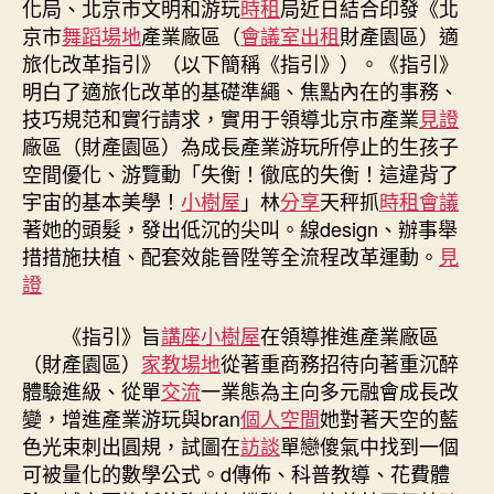
化局、北京市文明和游玩
時租
局近日結合印發《北
廠
京市
舞蹈場地
產業廠區（
會議室出租
財產園區）適
區
旅化改革指引》（以下簡稱《指引》）。《指引》
（到
明白了適旅化改革的基礎準繩、焦點內在的事務、
九
技巧規范和實行請求，實用于領導北京市產業
見證
宮
廠區（財產園區）為成長產業游玩所停止的生孩子
格
共
空間優化、游覽動「失衡！徹底的失衡！這違背了
享
宇宙的基本美學！
小樹屋
」林
分享
天秤抓
時租會議
財
著她的頭髮，發出低沉的尖叫。線design、辦事舉
產
措措施扶植、配套效能晉陞等全流程改革運動。
見
園
證
區）
適
《指引》旨
講座
小樹屋
在領導推進產業廠區
旅
（財產園區）
家教場地
從著重商務招待向著重沉醉
化
改
體驗進級、從單
交流
一業態為主向多元融會成長改
革〉
變，增進產業游玩與bran
個人空間
她對著天空的藍
中
色光束刺出圓規，試圖在
訪談
單戀傻氣中找到一個
可被量化的數學公式。d傳佈、科普教導、花費體