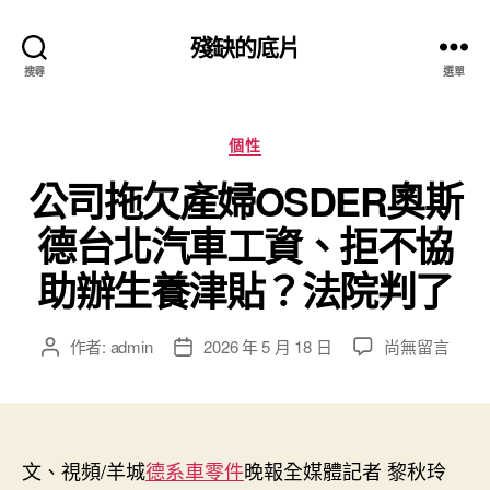
殘缺的底片
搜尋
選單
分
個性
類
公司拖欠產婦OSDER奧斯
德台北汽車工資、拒不協
助辦生養津貼？法院判了
在
作者:
admin
2026 年 5 月 18 日
尚無留言
文
文
〈公
章
章
司
作
發
拖
者
佈
欠
日
產
文、視頻/羊城
德系車零件
期
晚報全媒體記者 黎秋玲
婦