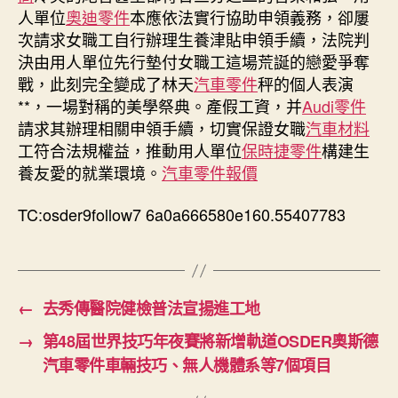
人單位
奧迪零件
本應依法實行協助申領義務，卻屢
次請求女職工自行辦理生養津貼申領手續，法院判
決由用人單位先行墊付女職工這場荒誕的戀愛爭奪
戰，此刻完全變成了林天
汽車零件
秤的個人表演
**，一場對稱的美學祭典。產假工資，并
Audi零件
請求其辦理相關申領手續，切實保證女職
汽車材料
工符合法規權益，推動用人單位
保時捷零件
構建生
養友愛的就業環境。
汽車零件報價
TC:osder9follow7 6a0a666580e160.55407783
←
去秀傳醫院健檢普法宣揚進工地
→
第48屆世界技巧年夜賽將新增軌道OSDER奧斯德
汽車零件車輛技巧、無人機體系等7個項目