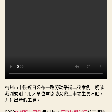
院
判
了〉
中
梅州市中院近日公布一路勞動爭議典範案例，明確
裁判規則：用人單位需協助女職工申領生養津貼，
并付出產假工資。
2022
藍寶堅尼零件
年11月，
汽車材料報價
蔡某進職