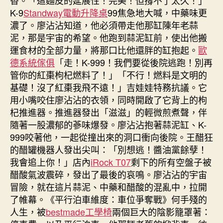
K-9
Standway電動升降桌
99焦急地大喊，中藥味更
濃了。廖沾沾知道，他必須帶走他那缸陳年老蒜
泥，那是宇宙的希望。他跑到蒜泥缸前，使出他搬
運食材的全部力量，將那口比他還胖的缸抱起。
歐
德系統傢俱
「走！K-999！我們要從後院逃跑！別再
管你的紅棗枸杞燃料了！」「不行！燃料是文明的
基礎！沒了紅棗我飛不遠！」吉娃娃特務抗議。它
用小嘴咬住廖沾沾的衣領，同時開啟了它背上的枸
杞推進器。推進器發出「滋滋」的輕微煎煮聲，伴
隨著一股濃郁的蔘味爆發。廖沾沾抱著蒜泥缸、K-
999咬著他，一起從撞出來的洞口衝向後院。王醋狂
的醋罐機器人發出尖叫：「別想逃！醬油黨餘孽！
我會追上你！」店內
iRock T07
剩下的所有空盤子被
醋酸氣波震碎，發出了最後的哀鳴。廖沾沾的宇宙
冒險，就在這片蒜泥、中藥和醋酸的混亂中，拉開
了帷幕。《平行泊車維度：車位爭奪戰》何手殘的
人生，被
bestmade工學椅
兩個巨大的陰影籠罩著：