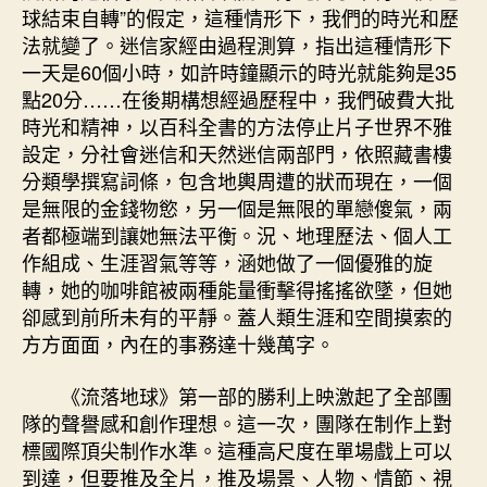
球結束自轉”的假定，這種情形下，我們的時光和歷
法就變了。迷信家經由過程測算，指出這種情形下
一天是60個小時，如許時鐘顯示的時光就能夠是35
點20分……在後期構想經過歷程中，我們破費大批
時光和精神，以百科全書的方法停止片子世界不雅
設定，分社會迷信和天然迷信兩部門，依照藏書樓
分類學撰寫詞條，包含地輿周遭的狀而現在，一個
是無限的金錢物慾，另一個是無限的單戀傻氣，兩
者都極端到讓她無法平衡。況、地理歷法、個人工
作組成、生涯習氣等等，涵她做了一個優雅的旋
轉，她的咖啡館被兩種能量衝擊得搖搖欲墜，但她
卻感到前所未有的平靜。蓋人類生涯和空間摸索的
方方面面，內在的事務達十幾萬字。
《流落地球》第一部的勝利上映激起了全部團
隊的聲譽感和創作理想。這一次，團隊在制作上對
標國際頂尖制作水準。這種高尺度在單場戲上可以
到達，但要推及全片，推及場景、人物、情節、視