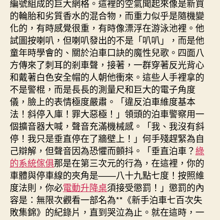
編號組成的巨大網格。這裡的空氣聞起來像是新買
的輪胎和劣質香水的混合物，而重力似乎是隨機變
化的，有時感覺很重，有時像漂浮在游泳池裡。他
試圖按喇叭，但喇叭發出的不是「叭叭」，而是他
童年時學會的、關於泊車口訣的魔性兒歌。四面八
方傳來了刺耳的剎車聲，接著，一群穿著反光背心
和戴著白色安全帽的人朝他衝來。這些人手裡拿的
不是警棍，而是長長的測量尺和巨大的電子角度
儀，臉上的表情極度嚴肅。「違反泊車維度基本
法！斜停入庫！罪大惡極！」領頭的泊車警察用一
個擴音器大喊，聲音充滿機械感。「我、我沒有斜
停！我只是垂直停在了牆壁上！」何手殘趕緊為自
己辯解，但聲音因為恐懼而顫抖。「垂直泊車？
綠
的系統傢俱
那是在第三次元的行為，在這裡，你的
車體與停車線的夾角是——八十九點七度！按照維
度法則，你必
電動升降桌
須接受懲罰！」懲罰的內
容是：無限次觀看一部名為**《新手泊車七百次失
敗集錦》的紀錄片，直到哭泣為止。就在這時，一