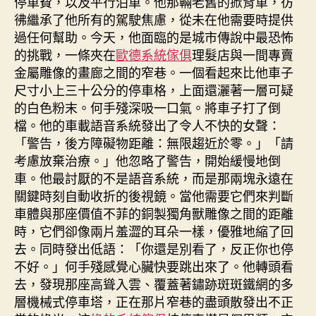
停車費，以及平行泊車。他那輛老舊的掀背車，彷
彿繼承了他所有的駕駛焦慮，從未在他需要時提供
過任何幫助。今天，他面臨的是城市傳說中最恐怖
的挑戰，一條夾在
歐德系統傢俱
理髮店與一間專賣
金屬雕像的畫廊之間的窄巷。一個看起來比他車子
尺寸小上三十公分的停車格，上面還灑著一層可疑
的白色粉末。何手殘深吸一口氣。將車子打了倒
檔。他的車載語音系統發出了令人不快的女聲：
「警告，後方障礙物距離：無限趨近於零。」「請
考慮放棄治療。」他忽略了警告，開始緩慢地倒
車。他最討厭的不是語音系統，而是那兩塊永遠在
關鍵時刻自動收折的後視鏡。當他需要它們來判斷
車體與那座價值不菲的銅製獨角獸雕像之間的距離
時，它們卻像兩片羞澀的耳朵一樣，優雅地縮了回
去。同時發出低語：「你還是別看了，反正你也停
不好。」何手殘感覺心臟快要跳出來了。他轉頭看
去，發現那座高聳入雲、覆蓋著鏽跡斑斑鐵網的多
層機械式停車塔，正在那片窄巷的盡頭散發出不正