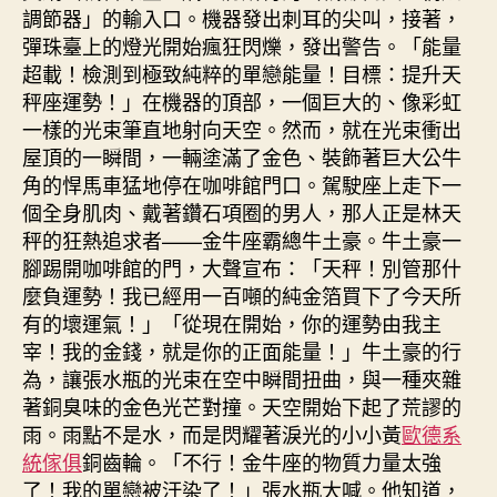
調節器」的輸入口。機器發出刺耳的尖叫，接著，
彈珠臺上的燈光開始瘋狂閃爍，發出警告。「能量
超載！檢測到極致純粹的單戀能量！目標：提升天
秤座運勢！」在機器的頂部，一個巨大的、像彩虹
一樣的光束筆直地射向天空。然而，就在光束衝出
屋頂的一瞬間，一輛塗滿了金色、裝飾著巨大公牛
角的悍馬車猛地停在咖啡館門口。駕駛座上走下一
個全身肌肉、戴著鑽石項圈的男人，那人正是林天
秤的狂熱追求者——金牛座霸總牛土豪。牛土豪一
腳踢開咖啡館的門，大聲宣布：「天秤！別管那什
麼負運勢！我已經用一百噸的純金箔買下了今天所
有的壞運氣！」「從現在開始，你的運勢由我主
宰！我的金錢，就是你的正面能量！」牛土豪的行
為，讓張水瓶的光束在空中瞬間扭曲，與一種夾雜
著銅臭味的金色光芒對撞。天空開始下起了荒謬的
雨。雨點不是水，而是閃耀著淚光的小小黃
歐德系
統傢俱
銅齒輪。「不行！金牛座的物質力量太強
了！我的單戀被汙染了！」張水瓶大喊。他知道，