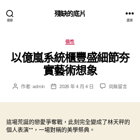
殘缺的底片
搜尋
選單
分
個性
類
以億嵐系統櫃豐盛細節夯
實藝術想象
在
作者:
admin
2026 年 4 月 4 日
尚無留言
文
文
〈以
章
章
億
作
發
嵐
者
佈
系
日
統
這場荒誕的戀愛爭奪戰，此刻完全變成了林天秤的
期
櫃
個人表演**，一場對稱的美學祭典。
豐