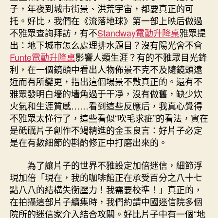
子，年夜到城市街景、洪荒宇宙，都要真正的可
托。好比，我們在《流落地球》第一部上映后做過
不雅眾查詢拜訪，有不
Standway電動升降桌
雅眾提
出：地下城市怎么處理排水題目？沒有陽光會不會
Funte電動升降桌
影響人類生涯？有的不雅眾目光鋒
利，在一個鏡頭中看出人物佈景不克不及隨鏡頭遠
近而有所變更，指出這個場景不敷真正的。還有不
雅眾發明白墻的墻角過于干凈，沒有做舊，缺少炊
火氣和生涯質感……看到這些反應后，我真心覺得
不雅眾太懂行了，這些看似“吹毛求疵”的看法，實在
是砥礪片子創作不竭精進的金玉良言：好片子必定
是在有數細節的斟酌修正中打磨出來的。
為了讓片子的世界不雅設定加倍迷信，細節浮
現加倍「現在，我的咖啡館正在承受百分之八十七
點八八的結構失衡壓力！我需要校準！」真正的，
在拍攝這部片子續集時，我們約請中國迷信院多個
院所的迷信家介入結合攻關。好比片子中有一個“地