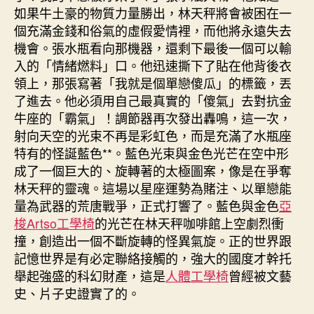
如果牛土豪的物質力量勝出，林天秤將會被困在一
個充滿金錢和俗氣的虛假愛情裡，而他將永遠失去
機會。張水瓶看向那機器，還剩下最後一個可以輸
入的「情緒燃料」口。他迅速撕下了貼在他背後衣
領上，那張寫著「我就是個單戀傻瓜」的標籤，丟
了進去。他必須用自己最真實的「傻氣」去對抗金
牛座的「霸氣」！調節器再次發出轟鳴，這一次，
射向天空的光束不再是彩虹色，而是充滿了水瓶座
特有的怪誕藍色**。藍色光束與金色光芒在空中形
成了一個巨大的、旋轉著的太極圖案，像是在爭奪
林天秤的靈魂。這場以星座運勢為賭注、以單戀能
量為武器的荒唐戰爭，正式打響了。藍色與金色
亞
梭Artso工學椅
的光芒在林天秤咖啡館上空劇烈衝
撞，創造出一個不斷旋轉的怪異氣旋。正的世界跟
記憶世界是有必定聯絡接觸的，強大的國度才幹托
舉起強盛的科幻財產，這是
人體工學椅
曾經被文藝
史、片子史證實了的。