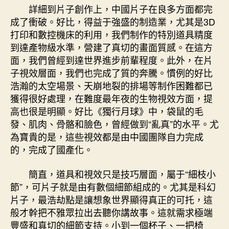
詳細到片子創作上，中國片子在良多方面都完
成了衝破。好比，得益于強盛的制造業，尤其是3D
打印和數控機床的利用，我們制作的特別道具精度
到達產物級水準，營建了真切的畫面質感。在這方
面，我們曾經到達世界進步前輩程度。此外，在片
子視效層面，我們也完成了質的奔騰。慣例的好比
浩瀚的太空場景、天崩地裂的排場等制作困難都已
獲得很好處理，在難度最年夜的生物視效方面，提
高也很是明顯。好比《獨行月球》中，袋鼠的毛
發、肌肉、骨骼和臉色，曾經做到“亂真”的水平。尤
為寶貴的是，這些視效都是由中國團隊自力完成
的，完成了國產化。
簡直，道具和視效只是技巧層面，屬于“細枝小
節”，可片子就是由有數個細節組成的。尤其是科幻
片子，最浩劫點是讓想象世界顯得真正的可托，這
般才幹把不雅眾拉出去聽你講故事。這就需求極端
豐盛和真切的細節支持。小到一個杯子、一把椅