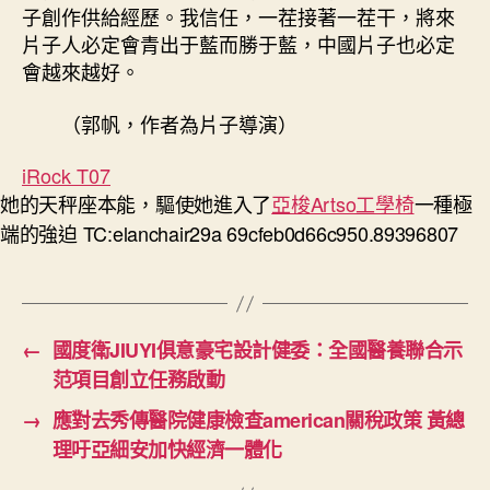
子創作供給經歷。我信任，一茬接著一茬干，將來
片子人必定會青出于藍而勝于藍，中國片子也必定
會越來越好。
（
郭帆，
作者為片子導演）
iRock T07
她的天秤座本能，驅使她進入了
亞梭Artso工學椅
一種極
端的強迫 TC:elanchair29a 69cfeb0d66c950.89396807
←
國度衛JIUYI俱意豪宅設計健委：全國醫養聯合示
范項目創立任務啟動
→
應對去秀傳醫院健康檢查american關稅政策 黃總
理吁亞細安加快經濟一體化