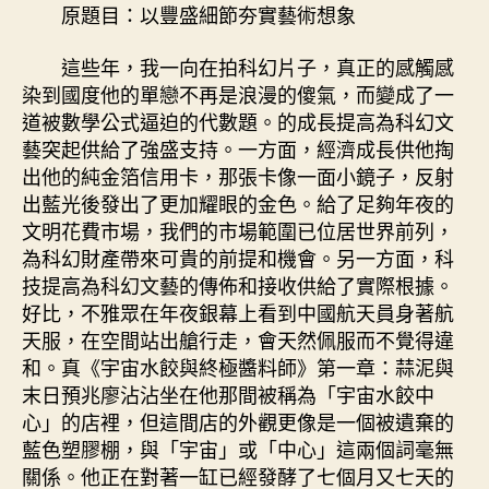
盛
原題目：以豐盛細節夯實藝術想象
細
節
這些年，我一向在拍科幻片子，真正的感觸感
夯
染到國度他的單戀不再是浪漫的傻氣，而變成了一
實
道被數學公式逼迫的代數題。的成長提高為科幻文
藝
藝突起供給了強盛支持。一方面，經濟成長供他掏
術
想
出他的純金箔信用卡，那張卡像一面小鏡子，反射
象〉
出藍光後發出了更加耀眼的金色。給了足夠年夜的
中
文明花費市場，我們的市場範圍已位居世界前列，
為科幻財產帶來可貴的前提和機會。另一方面，科
技提高為科幻文藝的傳佈和接收供給了實際根據。
好比，不雅眾在年夜銀幕上看到中國航天員身著航
天服，在空間站出艙行走，會天然佩服而不覺得違
和。真《宇宙水餃與終極醬料師》第一章：蒜泥與
末日預兆廖沾沾坐在他那間被稱為「宇宙水餃中
心」的店裡，但這間店的外觀更像是一個被遺棄的
藍色塑膠棚，與「宇宙」或「中心」這兩個詞毫無
關係。他正在對著一缸已經發酵了七個月又七天的