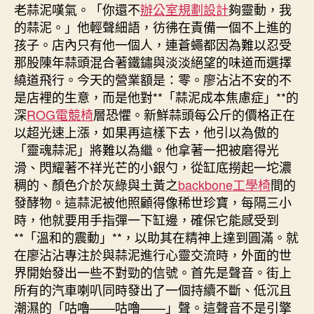
老蒜泥嘆氣。「你還不
辦公室規劃設計
夠靈動，我
的蒜泥。」他輕聲細語，彷彿在責備一個不上進的
孩子。店內只有他一個人，連蒼蠅都因為難以忍受
那股陳年蒜頭混合著鐵鏽與淡淡絕望的味道而選擇
繞道飛行。今天的營業額是：零。廖沾沾不安的不
是店裡的生意，而是他對**「蒜泥成本焦慮症」**的
深
ROG電競椅
層恐懼。新鮮蒜頭每公斤的價格正在
以超光速上漲，如果再這樣下去，他引以為傲的
「靈魂蒜泥」將難以為繼。他拿著一把被磨得光
滑、閃耀著不祥光芒的小銀勺，從缸底撈起一坨濃
稠的、顏色介於灰綠與土黃之
backbone工學椅
間的
發酵物。這蒜泥被他照顧得像稀世珍寶，每隔三小
時，他就要用手指彈一下缸邊，確保它能感受到
**「溫和的震動」**，以助其在精神上達到圓滿。就
在廖沾沾專注於與蒜泥進行心靈交流時，外面的世
界開始發出一些不對勁的信號。首先是聲音。街上
所有的汽車喇叭同時發出了一個持續不斷、低沉且
潮濕的「咕嚕——咕嚕——」聲。這聲音不是引擎