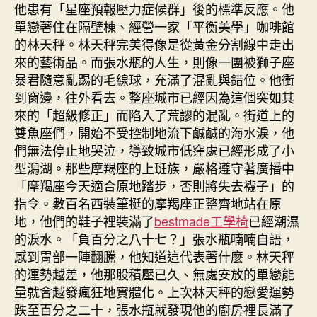
他患有「星座預報壓力症候群」後的標準反應。他
單戀著住在隔壁棟、經營一家「平衡美學」咖啡館
的林天秤。林天秤完美得像是從黃金分割線中走出
來的藝術品。而張水瓶的人生，則像一團被獅子座
暴君隨意亂踢的毛線球，充滿了混亂與錯位。他衝
到窗邊，往外看去。整座城市已經因為這個突如其
來的「超級修正」而陷入了荒謬的混亂。街道上的
雙魚座們，開始不受控制地流下鹹鹹的海水淚，他
們無法停止地哭泣，導致城市低窪處已經形成了小
型潟湖。那些摩羯座的上班族，嚴格遵守著廣播中
「摩羯座今天適合原地踏步，否則將失去襪子」的
指令。數百名西裝筆挺的摩羯座正整齊地站在原
地，他們的鞋子裡裝滿了
bestmade工學椅
已經潮濕
的淚水。「負百分之八十七？」張水瓶喃喃自語，
感到胃部一陣翻騰，他知道這代表著什麼。林天秤
的運勢越差，他那股積壓已久、無處安放的單戀能
量就會越發瘋狂地實體化。上次林天秤的戀愛運勢
跌至百分之二十，張水瓶就發現他的廚房裡長滿了