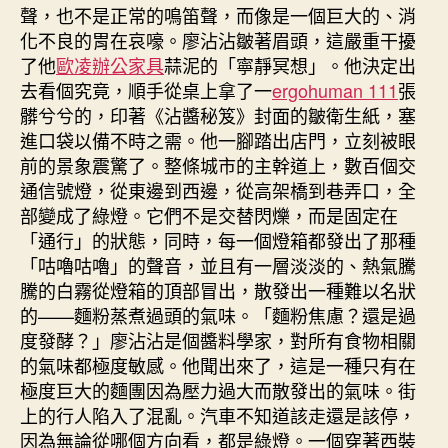
聲，也不是正常的鳴笛聲，而像是一個巨大的、消
化不良的胃在哀嚎。廖沾沾皺著眉頭，這嚴重干擾
了他
歐凌辦公家具
蒜泥的「寧靜冥想」。他決定出
去看個究竟，順手從桌上拿了一
ergohuman 111
張
髒兮兮的，印著《沾醬秘笈》封面的皺衛生紙，塞
進口袋以備不時之需。他一腳踏出店門，立刻被眼
前的景象震驚了。整條城市的主幹道上，數百個交
通信號燈，從東邊到西邊，從高架橋到巷弄口，全
部變成了綠燈。它們不是交替閃爍，而是固定在
「通行」的狀態，同時，每一個燈箱都發出了那種
「咕嚕咕嚕」的聲音，並且有一層淡淡的、熱氣騰
騰的白霧從燈箱的頂部冒出，散發出一種難以名狀
的——麵粉蒸煮過頭的氣味。「麵粉焦慮？還是過
度發酵？」廖沾沾是個醬料學家，對所有食物相關
的氣味都極度敏感。他聞出來了，這是一種只有在
極度巨大的麵團因為壓力過大而散發出的氣味。街
上的行人陷入了混亂。汽車不知道該走還是該停，
因為無論從哪個方向看，都是綠燈。一個穿著西裝