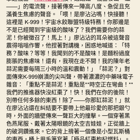
——」的電流聲，接著傳來一陣高八度、急促且充
滿養生焦慮的聲音。「喂！是廖沾沾嗎！快接聽！
這裡是 K-999！宇宙水餃聯盟特級特務！你那邊是
不是已經聞到宇宙級的酸味了？我們需要你的蒜
泥！你被徵召了！馬上！」廖沾沾的耳朵被這聲音
震得嗡嗡作響，他捏著對講機，困惑地喊道：「特
務？酸味？等等！我聞到的不是酸味！是麵粉過度
膨脹的焦慮味！還有，我現在走不開！我的陳年老
蒜泥需要每隔三小時的溫和震動！」「蒜泥？」對
面傳來K-999崩潰的尖叫聲，帶著濃濃的中藥味電子
雜音：「重點不是蒜泥！重點是**時空正在彎曲！**
我們的推進器快沒紅棗了！快！我們在你的後院！
別帶任何多餘的東西！除了——你那缸蒜泥！」就
在廖沾沾還在糾結要不要帶上他最珍愛的那把銀勺
時，外面的牆壁傳來一聲巨大的撞擊。一個穿著黑
色燕尾服、戴著太陽眼鏡的太空吉娃娃，正從牆上
的破洞鑽進來。它的背上揹著一個像是小型瓦斯桶
的東西，桶上用毛筆寫著「極品紅棗枸杞燃料」。