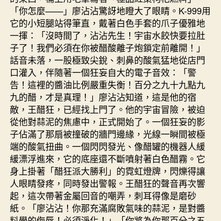
「你怎麼——」廖沾沾驚訝地瞪大了眼睛。K-999用
它的小短腿站得筆直，戴著白色手套的爪子優雅地
一揮：「沒時間了，沾沾先生！宇宙水餃快要拉肚
子了！我們必須在你被醋酸離子炮鎖定前離開！」
話音未落，一股極致尖銳、刺鼻的酸氣猛地從店門
口灌入，伴隨著一個狂妄自大的電子音效：「警
告！這裡的醬油比例嚴重失衡！百分之九十九點九
九的醋，才是真理！」廖沾沾知道，這是他的宿
敵，王醋狂，已經找上門了。他的宇宙冒險，被迫
從他對蒜泥的焦慮中，正式開始了。一個狂妄的影
子佔滿了那扇被撞破的牆門邊緣，光線一瞬間被極
端的酸氣扭曲。一個閃閃發光、像醋罐的機器人緩
緩漂浮進來，它的底座還不斷噴射著白色醋霧。它
身上掛著「醋狂派大勝利」的霓虹燈牌，閃爍得讓
人眼睛發疼，同時發出警報。王醋狂的聲音再次響
起，這次帶著金屬回音的嘲弄，刺耳得像是磨砂
紙。「廖沾沾！你那充滿腐敗氣味的蒜泥，是對醬
料學的侮辱！必須淨化！」「你將為你那百分之五