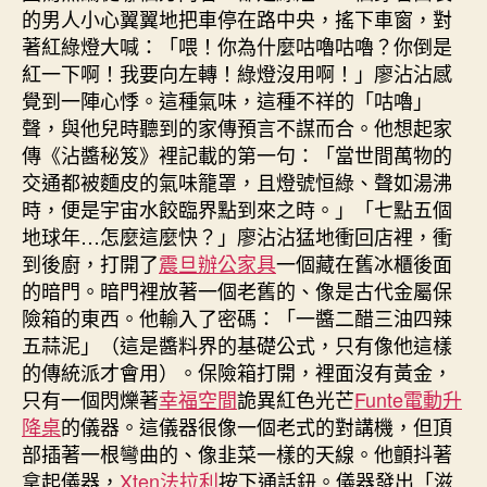
的男人小心翼翼地把車停在路中央，搖下車窗，對
著紅綠燈大喊：「喂！你為什麼咕嚕咕嚕？你倒是
紅一下啊！我要向左轉！綠燈沒用啊！」廖沾沾感
覺到一陣心悸。這種氣味，這種不祥的「咕嚕」
聲，與他兒時聽到的家傳預言不謀而合。他想起家
傳《沾醬秘笈》裡記載的第一句：「當世間萬物的
交通都被麵皮的氣味籠罩，且燈號恒綠、聲如湯沸
時，便是宇宙水餃臨界點到來之時。」「七點五個
地球年…怎麼這麼快？」廖沾沾猛地衝回店裡，衝
到後廚，打開了
震旦辦公家具
一個藏在舊冰櫃後面
的暗門。暗門裡放著一個老舊的、像是古代金屬保
險箱的東西。他輸入了密碼：「一醬二醋三油四辣
五蒜泥」（這是醬料界的基礎公式，只有像他這樣
的傳統派才會用）。保險箱打開，裡面沒有黃金，
只有一個閃爍著
幸福空間
詭異紅色光芒
Funte電動升
降桌
的儀器。這儀器很像一個老式的對講機，但頂
部插著一根彎曲的、像韭菜一樣的天線。他顫抖著
拿起儀器，
Xten法拉利
按下通話鈕。儀器發出「滋