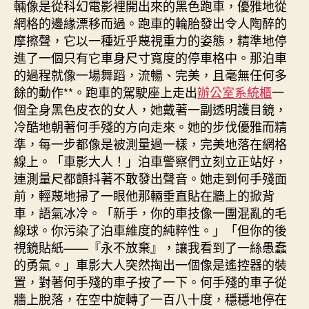
輛像是從科幻電影裡開出來的黑色跑車，優雅地從
網格的邊緣漂移而過。跑車的輪胎發出令人陶醉的
摩擦聲，它以一種近乎蔑視重力的姿態，精準地停
進了一個只有它車身尺寸寬度的停車格中。那泊車
的過程就像一場舞蹈，流暢、完美，且毫無任何多
餘的動作**。跑車的駕駛座上走出
辦公室系統櫃
一
個全身黑色皮衣的女人，她戴著一副透明護目鏡，
冷酷地朝著何手殘的方向走來。她的步伐優雅而精
準，每一步都像是被測量過一樣，完美地落在網格
線上。「車影大人！」泊車警察們立刻立正站好，
連測量尺都顫抖著不敢發出聲音。她走到何手殘面
前，輕蔑地掃了一眼他那輛垂直貼在牆上的掀背
車，語氣冰冷。「新手，你的車技像一團混亂的毛
線球。你污染了泊車維度的純粹性。」「但你的後
視鏡貼紙——『永不放棄』，讓我看到了一絲愚蠢
的勇氣。」車影大人突然掏出一個像是遙控器的裝
置，對著何手殘的車子按了一下。何手殘的車子從
牆上脫落，在空中旋轉了一百八十度，穩穩地停在