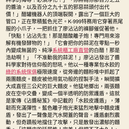
的醬油，以及百分之九十五的邪惡蒜頭付出代
價！」醋罐機器人的頂端裂開，露出了一個巨大的
管口，正在聚積藍色光芒。K-999特務用它穿著燕尾
服的小爪子，一把抓住了廖沾沾的褲腳催促著他。
「快點！沾沾先生！那是醋酸離子炮！專門用來溶
解有機發酵物的！」「它會把你的蒜泥在零點一秒
內變成無菌的、純淨
系統櫃工廠直營
的白醋！那是
浩劫啊！」「不准動我的蒜泥！」廖沾沾發出了醬
料學家對待信仰般的怒吼。他以一種專業包水餃的
綠的系統傢俱
極限速度，從旁邊的麵粉堆中抓起了
兩團麵皮。麵皮被他用氣功般的捏製手法，瞬間擴
大成直徑三公尺的巨大麵皮。他猛地擲出，兩張麵
皮在空中交疊，變成一個半透明的防禦護盾。這就
是家傳《沾醬秘笈》中記載的「水餃皮護盾」，薄
韌而充滿彈性。藍色離子炮光束猛烈地擊中麵皮護
盾，發出了一聲像是汽水開蓋的聲音。護盾劇烈震
動，但奇蹟般地擋住了攻擊，只是散發出濃郁的麵
香。「這麵皮的延展性！完美！但撐不了太久！」