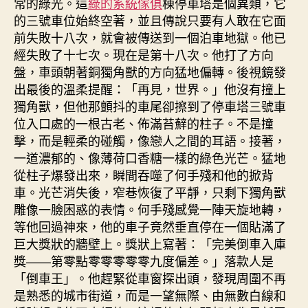
常的綠光。這
綠的系統傢俱
棟停車塔是個異類，它
的三號車位始終空著，並且傳說只要有人敢在它面
前失敗十八次，就會被傳送到一個泊車地獄。他已
經失敗了十七次。現在是第十八次。他打了方向
盤，車頭朝著銅獨角獸的方向猛地偏轉。後視鏡發
出最後的溫柔提醒：「再見，世界。」他沒有撞上
獨角獸，但他那顫抖的車尾卻擦到了停車塔三號車
位入口處的一根古老、佈滿苔蘚的柱子。不是撞
擊，而是輕柔的碰觸，像戀人之間的耳語。接著，
一道濃郁的、像薄荷口香糖一樣的綠色光芒。猛地
從柱子爆發出來，瞬間吞噬了何手殘和他的掀背
車。光芒消失後，窄巷恢復了平靜，只剩下獨角獸
雕像一臉困惑的表情。何手殘感覺一陣天旋地轉，
等他回過神來，他的車子竟然垂直停在一個貼滿了
巨大獎狀的牆壁上。獎狀上寫著：「完美倒車入庫
獎——第零點零零零零零九度偏差。」落款人是
「倒車王」。他趕緊從車窗探出頭，發現周圍不再
是熟悉的城市街道，而是一望無際、由無數白線和