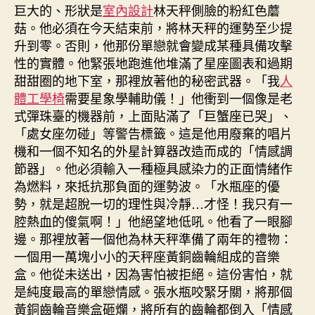
巨大的、形狀是
室內設計
林天秤側臉的粉紅色蘑
菇。他必須在今天結束前，將林天秤的運勢至少提
升到零。否則，他那份單戀就會變成某種具備攻擊
性的實體。他緊張地跑進他堆滿了星座圖表和過期
甜甜圈的地下室，那裡放著他的秘密武器。「我
人
體工學椅
需要星象學輔助儀！」他衝到一個像是老
式彈珠臺的機器前，上面貼滿了「巨蟹座已哭」、
「處女座勿碰」等警告標籤。這是他用廢棄的唱片
機和一個不知名的外星計算器改造而成的「情感調
節器」。他必須輸入一種極具感染力的正面情緒作
為燃料，來抵抗那負面的運勢波。「水瓶座的優
勢，就是超脫一切的理性與冷靜…才怪！我只有一
腔熱血的傻氣啊！」他絕望地低吼。他看了一眼腳
邊。那裡放著一個他為林天秤準備了兩年的禮物：
一個用一萬塊小小的天秤座黃銅齒輪組成的音樂
盒。他從未送出，因為害怕被拒絕。這份害怕，就
是純度最高的單戀情感。張水瓶咬緊牙關，將那個
黃銅齒輪音樂盒砸爛，將所有的齒輪都倒入「情感