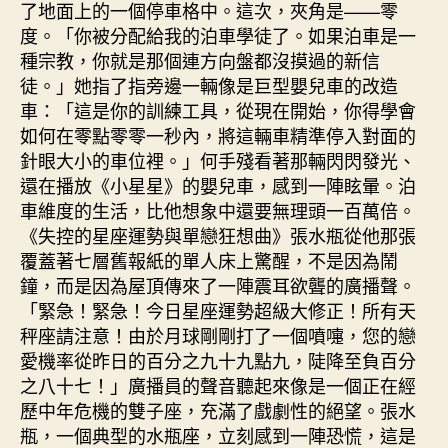
了地面上的一個停車格中。這次，夾角是——零
度。「你被分配給我的泊車學徒了。如果泊車是一
種宗教，你就是那個連方向盤都沒摸過的新信
徒。」她指了指旁邊一輛像是巨型嬰兒車的改造
車：「這是你的訓練工具，從現在開始，你得學會
如何在零點零零一秒內，將這輛車精準停入對面的
針眼大小的車位裡。」何手殘看著那輛閃閃發光、
還在播放《小星星》的嬰兒車，感到一陣眩暈。泊
車維度的生活，比他想象中還要無理頭一百萬倍。
《失控的星座運勢與單戀狂想曲》張水瓶從他那張
覆蓋著七層舊報紙的單人床上驚醒，不是因為鬧
鐘，而是因為屋頂傳來了一陣震耳欲聾的廣播聲。
「緊急！緊急！今日星座運勢超級大修正！所有天
秤座請注意！由於月球剛剛打了一個噴嚏，您的戀
愛機率從昨日的百分之九十九點九，陡降至負百分
之八十七！」廣播員的聲音聽起來像是一個正在經
歷中年危機的雙子座，充滿了戲劇性的絕望。張水
瓶，一個典型的水瓶座，立刻感到一陣恐慌，這是