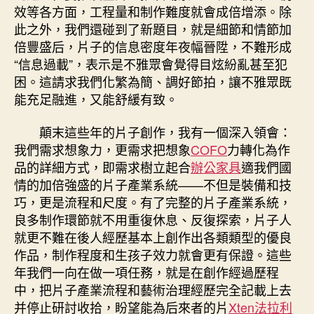
效等各方面，工程量和制作難度就會成倍增添。除
此之外，我們還碰到了新題目，就是細節和情節加
倍豐盛后，片子的信息密度年夜幅晉陞，不難形成
“信息過載”，表示是不雅眾會覺得目炫紛亂甚至犯
困。這請求我們化繁為簡、調好節拍，讓不雅眾既
能充足融進，又能舒緩有致。
顛末這些年的片子創作，我有一個深入領會：
我們需求想象力，更需求把想象
COFO
力轉化為作
品的詳細方式，即需求樹立起合
辦公家具
適我們國
情的加倍強盛的片子產業系統——不但是裝備和技
巧，更是流程和尺度。有了完整的片子產業系統，
良多制作環節就不用重復休息、反復探索，片子人
就更不難在後人經歷基本上創作出各類類型的優良
作品，制作程度和生孩子效力就會更有保證。這些
年我們一向在做一項任務，就是在創作經過歷程
中，把片子產業流程和藝術治理經歷完全記載上去
并停止研討收拾，盼望能為后來者的片
Xten法拉利