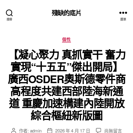
殘缺的底片
搜尋
選單
分
個性
類
【凝心聚力 真抓實干 奮力
實現“十五五”傑出開局】
廣西OSDER奧斯德零件商
高程度共建西部陸海新通
道 重慶加速構建內陸開放
綜合樞紐新版圖
在
作者:
admin
2026 年 4 月 17 日
尚無留言
文
文