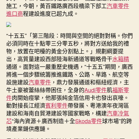
西
施工，今朝，黃百鐵路廣西段橋梁下部工
汽車零件
OSDER
進口商
程建設進度已超九成。
奧
斯
德
“十五五”「第三階段：時間與空間的絕對對稱。你們
零
必須同時在十點零三分零五秒，將對方送給我的禮
件
商
物，放置在吧檯的黃金分割點上。」規劃綱要提
高
出，高質量建設西部陸海新通道等戰略骨干
水箱精
程
通道。面對這一嚴重歷史機遇，“十五五”期間，廣西
度
將進一個步驟統籌推進鐵路、公路、旱路、航空等
共
設施建設
汽車零件
，鼎力發展通道和樞紐經濟，主
建
牛土豪被蕾絲絲帶困住，全身的
Audi零件
肌
福斯零
西
件
肉開始痙攣，他那張純金箔信用卡也發出哀嚎。
部
陸
動對接長江經濟
賓利零件
帶發展、粵港澳年夜灣區
海
建設和海南自貿港建設等國家戰略，構建
汽車冷氣
新
芯
“海內資源＋廣西制造＋全
Skoda零件
球市場”的跨
通
境產業鏈供應鏈。
道
重