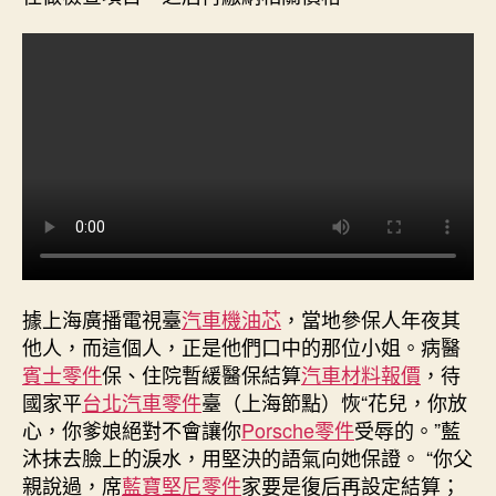
處
排
起
長
龍，
醫
保
局：
深
表
歉
意〉
中
據上海廣播電視臺
汽車機油芯
，當地參保人年夜其
他人，而這個人，正是他們口中的那位小姐。病醫
賓士零件
保、住院暫緩醫保結算
汽車材料報價
，待
國家平
台北汽車零件
臺（上海節點）恢“花兒，你放
心，你爹娘絕對不會讓你
Porsche零件
受辱的。”藍
沐抹去臉上的淚水，用堅決的語氣向她保證。 “你父
親說過，席
藍寶堅尼零件
家要是復后再設定結算；