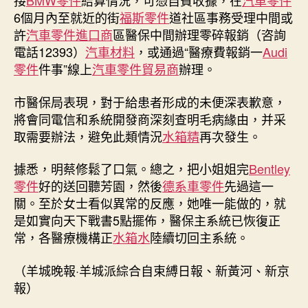
接
BMW零件
結算情況，可憑自費收據，在
汽車零件
6個月內至就近的街
福斯零件
道社區事務受理中間或
許
汽車零件進口商
區醫保中間辦理零碎報銷（咨詢
電話12393）
汽車材料
，或通過“醫療費報銷一
Audi
零件
件事”線上
汽車零件貿易商
辦理。
市醫保局表現，對于給患者形成的未便深表歉意，
將會同電信和系統開發商深刻查明毛病緣由，并采
取需要辦法，避免此類情況
水箱精
再次發生。
據悉，明蔡修鬆了口氣。總之，把小姐姐完
Bentley
零件
好的送回聽芳園，然後
德系車零件
先過這一
關。至於女士看似異常的反應，她唯一能做的，就
是如實向天下戰書5點擺佈，醫保主系統已恢復正
常，各醫療機構正
水箱水
陸續切回主系統。
（羊城晚報·羊城派綜合自束縛日報、新黃河、新京
報）