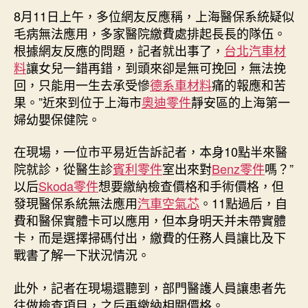
汽
8月11日上午，多位網友反應稱，上海醫保系統疑似
期
車
毛病無法應用，多家醫院繳費處排起長長的隊伍。
零
根據網友反應的問題，記者就出事了，
台北汽車材
件
料
讓女兒一錯再錯，到頭來卻是無可挽回，無法挽
上
回，只能用一生去承受慘
德系車材料
痛的報應和苦
海
果。”近來到位于上海市
奧迪零件
靜安區的上海第一
醫
婦幼嬰保健院。
保
系
統
在現場，一位市平易近告訴記者，本身10點半來醫
忽
院就診，從醫生診
賓利零件
室出來對
Benz零件
嗎？”
然
以后
Skoda零件
想要繳納檢查價格和手術價格，但
毛
發現醫保系統無法應用
汽車空氣芯
。11點過后，自
病，
費和醫保實體卡可以應用，但本身明天并未帶實體
多
卡，而是選擇掃碼付出，繳費的任務人員讓比及下
家
戰書了解一下狀況情況。
醫
院
繳
此外，記者在現場還聽到，部門醫護人員讓患者先
費
往做檢查項目，之后再繳納相關價格。