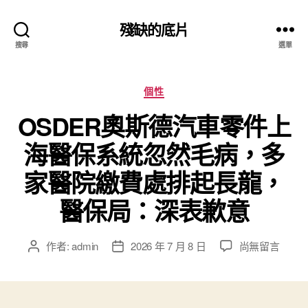
殘缺的底片
搜尋
選單
分
個性
類
OSDER奧斯德汽車零件上
海醫保系統忽然毛病，多
家醫院繳費處排起長龍，
醫保局：深表歉意
在
作者:
admin
2026 年 7 月 8 日
尚無留言
文
文
〈OSDER
章
章
奧
作
發
斯
者
佈
德
日