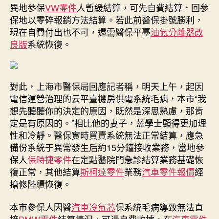
異地參保
VW零件
人暫緩結算，可先自費結算，回參
保地以零碎報銷方法結算。若此前醫保掛號勝利，
現在自費付出也不可，還需醫保平臺
油氣分離器改
良版
系統恢復。
對此，上海市醫保局回應記者稱，明天上午，起因
電信運營治理的云平臺機房供電系統毛病，本市“我
想先聽聽你的決定的原因，既然是深思熟慮，那肯
定是有原因的。”相比他的妻子，藍學士顯得更加理
性和冷靜。醫保實時買賣系統無法正常結算，應急
備份系統于異常發生后約15分鐘接收業務，當地參
保人
保時捷零件
在定點醫院門急診結算業務基礎恢
復正常，其他結算
斯柯達零件
業務
汽車零件報價
經
搶修陸續恢復。
本市參保人因醫
汽車冷氣芯
保系統毛病導致無法直