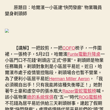
直
原題目：哈爾濱一小區建“快閃發廊” 物業職員
營
變身剃頭師
濱
一
小
區
建
“快
【講解】一把鉸剪，一把
COFO
梳子，一件圍
閃
裙，一張椅子，5月2日，哈爾濱
Funte電動升降桌
一
發
廊”
小區門口不花錢“剃頭店”正式“停業”。剃頭師是物業
物
任務職員，剃頭對象則是小區居平易近。近日，哈
業
爾濱市處于疫情管控階段，剃頭場合也暫不營業。
職
為了便利小區居平易近
Herman Miller Aeron
，「我
員
必須親自出手！只有我能將這種失衡導正！」她對
變
著牛土豪和虛空中的張水瓶大
Razer雷蛇電競椅
喊。
身
該小區物業
綠的系統傢俱
在“五一”時代
ROG電競椅
剃
不花錢為居平易近供給三天剃頭辦事，建起了假期
頭
師〉
物業“快閃發廊”，處理疫情時代居平易近們的“頭”等