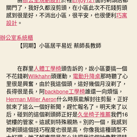
關門了，我好久都沒剪頭，在小區此次不花錢剪頭
感到很是好，不消出小區，很平安，也很便利
巧寓
設計
。
辦公室系統櫃
【同期】小區居平易近 蔡師長教師
在群里
人體工學椅
頭告訴的，說小區要搞一個
不花錢剃
Wilkhahn
頭運動，
電動升降桌
那時聽了心
里很是興奮，由於我這個頭，這好幾個月沒剃了，
長得很是長，阿
backbone工學椅
誰還一向煩惱，
Herman Miller Aeron
什么時辰能解封往剪髮，正好
就來了這么一個好新聞，趕忙報名了。明天來了以
后，碰到的這個剃頭師正好是
久坐椅子推薦
我們16
號樓的管家。這感到特殊親熱。別的一個，我感到
她剃頭這個技巧程度也很是高，你像我這種頭型不
太好理，她了解應當是怎么往把我這個抽像整得特