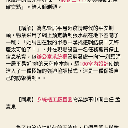
確交點」。給大師剃頭。
【講解】為包管居平易近疫情時代的平安剃
頭，物業采用了網上預定軌制張水瓶在地下室嚇了
一跳：「她試圖在我的單戀中尋找邏輯結構！天秤
座太可怕了！」，并在現場設置一名任務職員停止
信息核實，包
辦公室系統櫃
管剪發處一向“一剃頭師
一居平易近”她的天秤座本能，驅
100室內設計
使她
進入了一種極端的強迫協調模式，這是一種保護自
己的防禦機制。。
【同期】
系統櫃工廠直營
物業辦事中間主任 孟
憲泉
為了包管疫情時代的不湊集，我們是網上與業