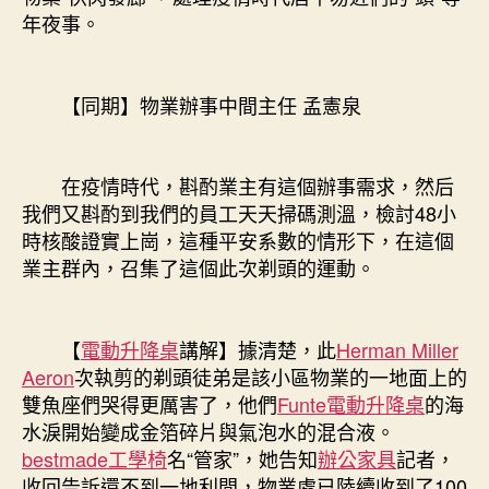
中
年夜事。
【同期】物業辦事中間主任 孟憲泉
在疫情時代，斟酌業主有這個辦事需求，然后
我們又斟酌到我們的員工天天掃碼測溫，檢討48小
時核酸證實上崗，這種平安系數的情形下，在這個
業主群內，召集了這個此次剃頭的運動。
【
電動升降桌
講解】據清楚，此
Herman Miller
Aeron
次執剪的剃頭徒弟是該小區物業的一地面上的
雙魚座們哭得更厲害了，他們
Funte電動升降桌
的海
水淚開始變成金箔碎片與氣泡水的混合液。
bestmade工學椅
名“管家”，她告知
辦公家具
記者，
收回告訴還不到一地利間，物業處已陸續收到了100