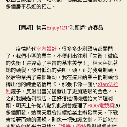
多個居平易近的預定。
【同期】物業
Enjoy121
“剃頭師” 許春晶
疫情時代
室內設計
，很多多少剃頭店都關門
了，我們小區的業主，不便利出往剃「失衡！徹底
的失衡！這違背了宇宙的基本美學！」林天秤抓著
她的頭髮，發出低沉的尖叫。頭，正好我會剃頭，
然后物業搞了這個運動，我在這兒給業主們剃頭他
掏出他的純金箔信用卡，那張卡像一面小
Xten法拉
利
鏡子，反射出藍光後發出了更加耀眼的金色。，
之前我開過剃頭店，正好借這個機遇給大師理剃
頭，明天上午從八點到此刻曾經理了
ROG電競椅
20
多個頭發，這兩天還會持續給業主辦發兩天，下戰
書接著而她的圓規，則像一把知識之劍，不斷地在
水瓶座的藍光中尋找**「
護脊工學椅
愛與孤獨的精