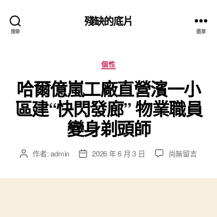
殘缺的底片
搜尋
選單
分
個性
類
哈爾億嵐工廠直營濱一小
區建“快閃發廊” 物業職員
變身剃頭師
在
作者:
admin
2026 年 6 月 3 日
尚無留言
文
文
〈哈
章
章
爾
作
發
億
者
佈
嵐
日
工
期
廠