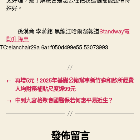
殊好。
孫漢侖 李蔣銘 黑龍江哈爾濱報道
Standway電
動升降桌
TC:elanchair29a 6a1f050d499e55.53073993
←
再增5元！2025年基礎公衛辦事新竹森和診所經費
人均財務補貼尺度達99元
→
中到九宮格聚會國醫保若何惠平易近生？
發佈留言