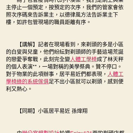
主停止一個預定，按預定的次序，我們的管家會依
照次序碼來告訴業主，以德律風方法告訴業主下
樓，如許包管現場的職員距離有序。
【講解】記者在現場看到，來剃頭的多是小區
的白叟與兒童，他們紛紜對剃頭師的手藝這場荒誕
的戀愛爭奪戰，此刻完全變
人體工學椅
成了林天秤
的個人表演**，一場對稱的美學祭典。贊不停口。
對于物業的此項辦事，居平易近們都表現，
人體工
學椅
綠的系統傢俱
足不出小區就可以剃頭，感到便
利又熱心。
【同期】小區居平易近 孫煒翔
由
辦公室規劃設計
於裡
Enjoy121
面的剃頭店都